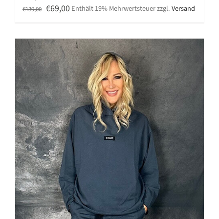
Ursprünglicher
Aktueller
€
69,00
Enthält 19% Mehrwertsteuer
zzgl.
Versand
€
139,00
Preis
Preis
war:
ist:
€139,00
€69,00.