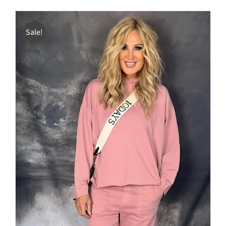
war:
ist:
€195,00
€159,00.
Sale!