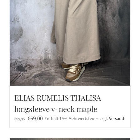
ELIAS RUMELIS THALISA
longsleeve v-neck maple
Ursprünglicher
Aktueller
€
69,00
Enthält 19% Mehrwertsteuer
zzgl.
Versand
€
99,95
Preis
Preis
war:
ist: