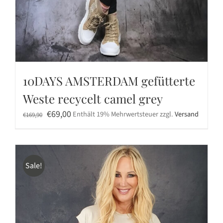
10DAYS AMSTERDAM gefütterte
Weste recycelt camel grey
Ursprünglicher
Aktueller
€
69,00
Enthält 19% Mehrwertsteuer
zzgl.
Versand
€
169,90
Preis
Preis
war:
ist:
€169,90
€69,00.
Sale!