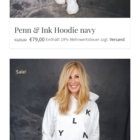
Penn & Ink Hoodie navy
Ursprünglicher
Aktueller
€
79,00
Enthält 19% Mehrwertsteuer
zzgl.
Versand
€
129,00
Preis
Preis
war:
ist:
€129,00
€79,00.
Sale!