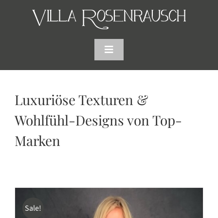
Skip
to
content
Toggle
Navigation
HOME
Luxuriöse Texturen &
SHOP
Wohlfühl-Designs von Top-
Marken
AKTUELLES
WARENKORB
SUCHE
Sale!