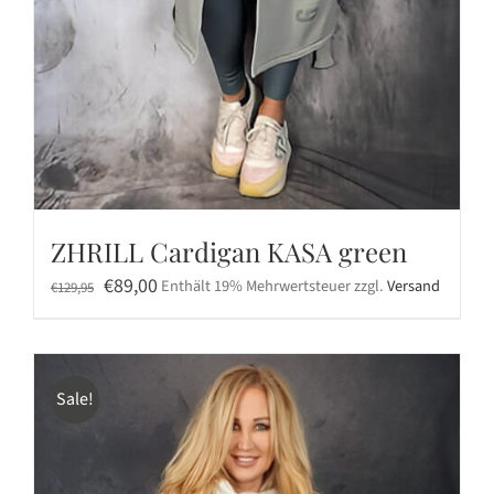
ZHRILL Cardigan KASA green
Ursprünglicher
Aktueller
€
89,00
Enthält 19% Mehrwertsteuer
zzgl.
Versand
€
129,95
Preis
Preis
war:
ist:
€129,95
€89,00.
Sale!