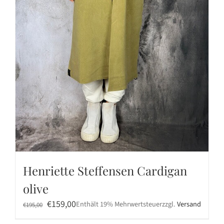
Henriette Steffensen Cardigan
olive
Ursprünglicher
Aktueller
€
159,00
Enthält 19% Mehrwertsteuer
zzgl.
Versand
€
195,00
Preis
Preis