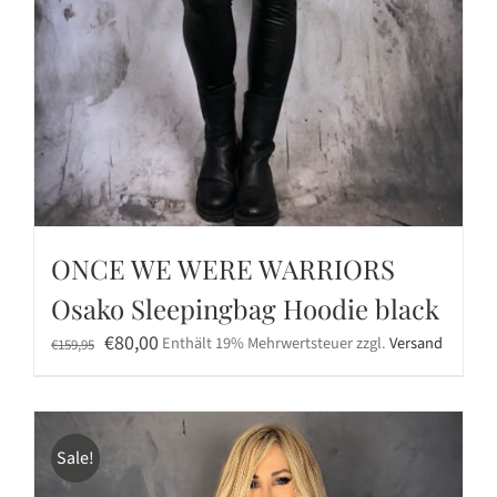
ONCE WE WERE WARRIORS
Osako Sleepingbag Hoodie black
Ursprünglicher
Aktueller
€
80,00
Enthält 19% Mehrwertsteuer
zzgl.
Versand
€
159,95
Preis
Preis
war:
ist:
€159,95
€80,00.
Sale!