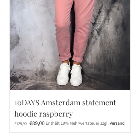
10DAYS Amsterdam statement
hoodie raspberry
Ursprünglicher
Aktueller
€
89,00
Enthält 19% Mehrwertsteuer
zzgl.
Versand
€
129,90
Preis
Preis
war:
ist: