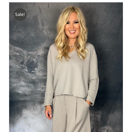
€129,90
€89,00.
Sale!