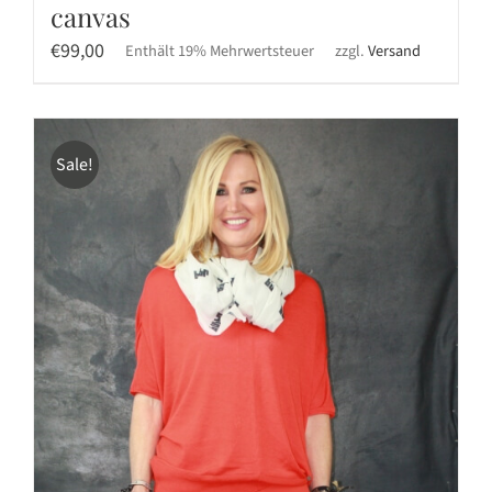
canvas
€
99,00
Enthält 19% Mehrwertsteuer
zzgl.
Versand
Sale!