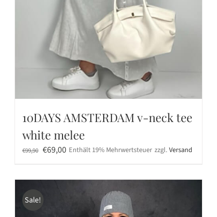
10DAYS AMSTERDAM v-neck tee
white melee
Ursprünglicher
Aktueller
€
69,00
Enthält 19% Mehrwertsteuer
zzgl.
Versand
€
99,90
Preis
Preis
war:
ist:
€99,90
€69,00.
Sale!