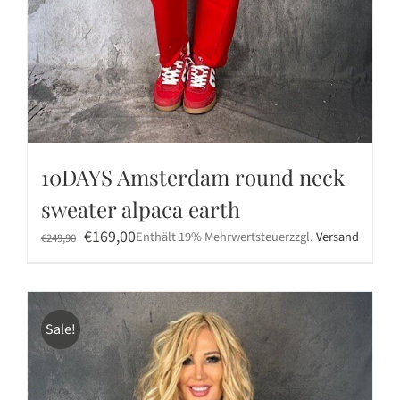
10DAYS Amsterdam round neck
sweater alpaca earth
Ursprünglicher
Aktueller
€
169,00
Enthält 19% Mehrwertsteuer
zzgl.
Versand
€
249,90
Preis
Preis
war:
ist:
€249,90
€169,00.
Sale!