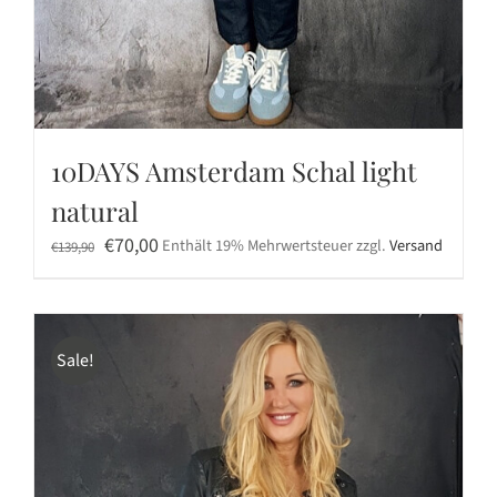
10DAYS Amsterdam Schal light
natural
Ursprünglicher
Aktueller
€
70,00
Enthält 19% Mehrwertsteuer
zzgl.
Versand
€
139,90
Preis
Preis
war:
ist:
€139,90
€70,00.
Sale!