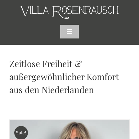
Skip
to
content
Toggle
Navigation
HOME
Zeitlose Freiheit &
SHOP
außergewöhnlicher Komfort
aus den Niederlanden
AKTUELLES
WARENKORB
SUCHE
Sale!