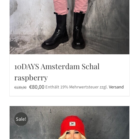
10DAYS Amsterdam Schal
raspberry
Ursprünglicher
Aktueller
€
80,00
Enthält 19% Mehrwertsteuer
zzgl.
Versand
€
139,90
Preis
Preis
war:
ist:
€139,90
€80,00.
Sale!