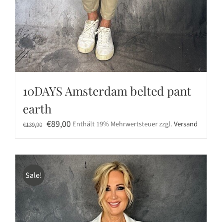
10DAYS Amsterdam belted pant
earth
Ursprünglicher
Aktueller
€
89,00
Enthält 19% Mehrwertsteuer
zzgl.
Versand
€
139,90
Preis
Preis
war:
ist:
€139,90
€89,00.
Sale!