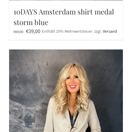
10DAYS Amsterdam shirt medal
storm blue
Ursprünglicher
Aktueller
€
39,00
Enthält 19% Mehrwertsteuer
zzgl.
Versand
€
69,90
Preis
Preis
war:
ist:
€69,90
€39,00.