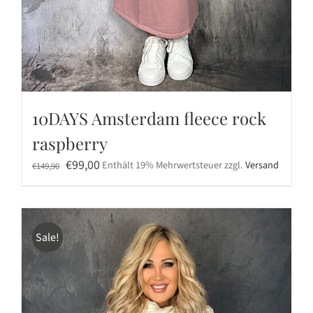
10DAYS Amsterdam fleece rock
raspberry
Ursprünglicher
Aktueller
€
99,00
Enthält 19% Mehrwertsteuer
zzgl.
Versand
€
149,90
Preis
Preis
war:
ist:
€149,90
€99,00.
Sale!