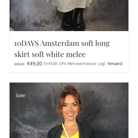
10DAYS Amsterdam soft long
skirt soft white melee
Ursprünglicher
Aktueller
€
49,00
Enthält 19% Mehrwertsteuer
zzgl.
Versand
€
99,90
Preis
Preis
war:
ist:
€99,90
€49,00.
Sale!