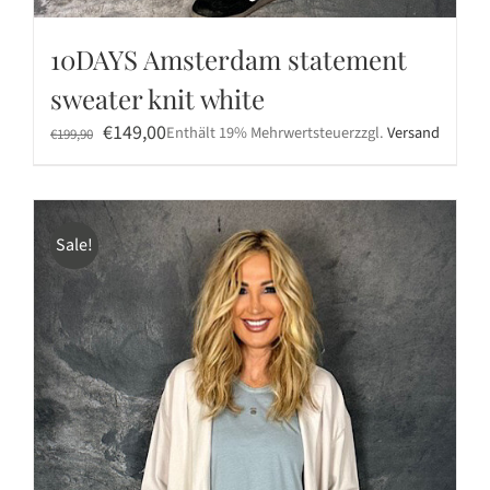
10DAYS Amsterdam statement
sweater knit white
Ursprünglicher
Aktueller
€
149,00
Enthält 19% Mehrwertsteuer
zzgl.
Versand
€
199,90
Preis
Preis
war:
ist:
€199,90
€149,00.
Sale!