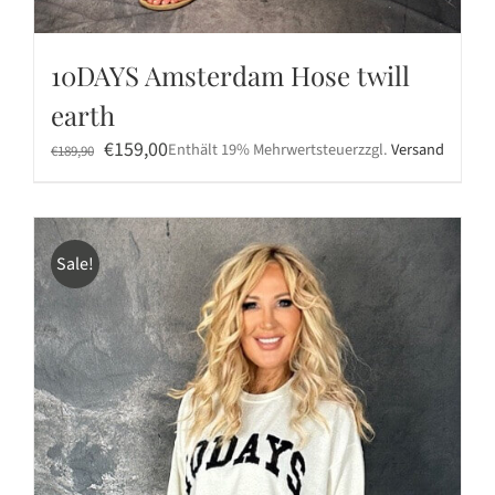
10DAYS Amsterdam Hose twill
earth
Ursprünglicher
Aktueller
€
159,00
Enthält 19% Mehrwertsteuer
zzgl.
Versand
€
189,90
Preis
Preis
war:
ist:
€189,90
€159,00.
Sale!