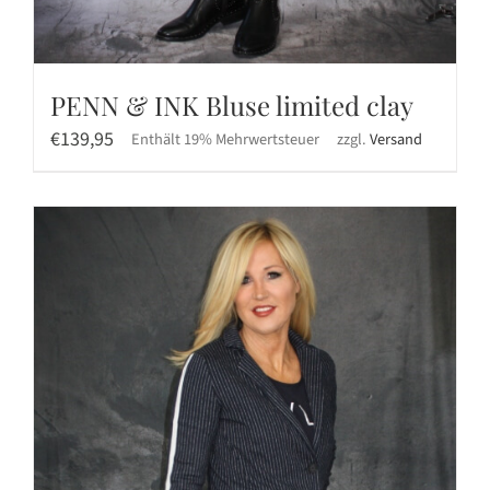
PENN & INK Bluse limited clay
€
139,95
Enthält 19% Mehrwertsteuer
zzgl.
Versand