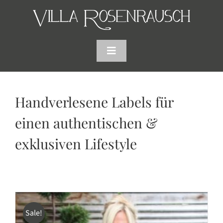
Skip
to
content
Toggle
Navigation
HOME
Handverlesene Labels für
SHOP
einen authentischen &
exklusiven Lifestyle
AKTUELLES
WARENKORB
SUCHE
Sale!