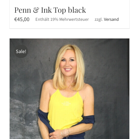
Penn & Ink Top black
€
45,00
Enthält 19% Mehrwertsteuer
zzgl.
Versand
Sale!