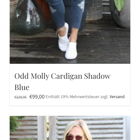
Odd Molly Cardigan Shadow
Blue
Ursprünglicher
Aktueller
€
99,00
Enthält 19% Mehrwertsteuer
zzgl.
Versand
€
229,95
Preis
Preis
war:
ist:
€229,95
€99,00.