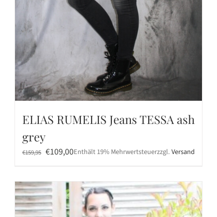
ELIAS RUMELIS Jeans TESSA ash
grey
Ursprünglicher
Aktueller
€
109,00
Enthält 19% Mehrwertsteuer
zzgl.
Versand
€
159,95
Preis
Preis
war:
ist:
€159,95
€109,00.