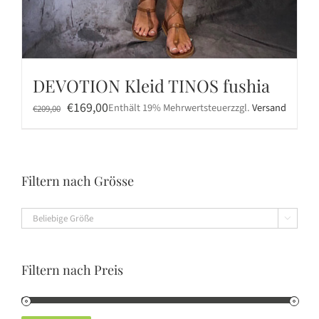
DEVOTION Kleid TINOS fushia
Ursprünglicher
Aktueller
€
169,00
Enthält 19% Mehrwertsteuer
zzgl.
Versand
€
209,00
Preis
Preis
war:
ist:
€209,00
€169,00.
Filtern nach Grösse

Filtern nach Preis