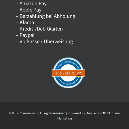
– Amazon Pay
Kontakt
– Apple Pay
– Barzahlung bei Abholung
– Klarna
Versandkosten
– Kredit-/Debitkarten
– Paypal
– Vorkasse / Überweisung
Datenschutz
AGB
Impressum
Widerrufsrecht
© Villa Rosenrausch | All rights reserved | Powered by
The Circle – 360° Online-
Widerrufsformular
Marketing