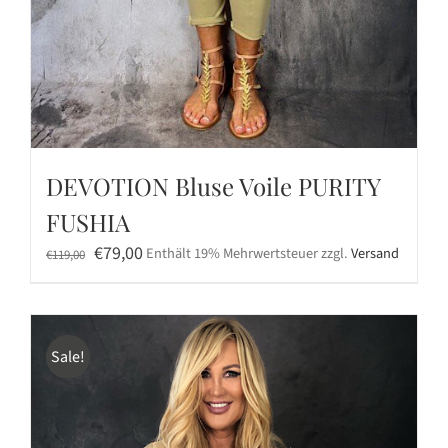
DEVOTION Bluse Voile PURITY
FUSHIA
Ursprünglicher
Aktueller
€
79,00
Enthält 19% Mehrwertsteuer
zzgl.
Versand
€
119,00
Preis
Preis
war:
ist:
€119,00
€79,00.
Sale!