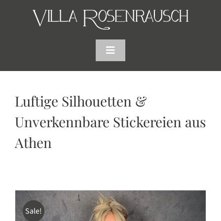
Skip
to
content
Toggle
Navigation
HOME
Luftige Silhouetten &
SHOP
Unverkennbare Stickereien aus
Athen
AKTUELLES
WARENKORB
SUCHE
Sale!