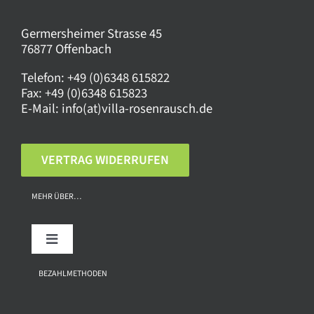
Germersheimer Strasse 45
76877 Offenbach
Telefon:
+49 (0)6348 615822
Fax:
+49 (0)6348 615823
E-Mail:
info(at)villa-rosenrausch.de
VERTRAG WIDERRUFEN
MEHR ÜBER…
Toggle
Navigation
Über uns
BEZAHLMETHODEN