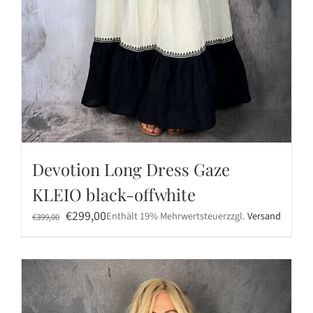
Devotion Long Dress Gaze
KLEIO black-offwhite
Ursprünglicher
Aktueller
€
299,00
Enthält 19% Mehrwertsteuer
zzgl.
Versand
€
399,00
Preis
Preis
war:
ist:
€399,00
€299,00.