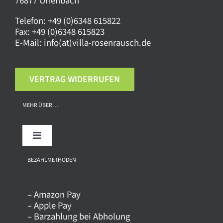
76877 Offenbach
Telefon:
+49 (0)6348 615822
Fax:
+49 (0)6348 615823
E-Mail:
info(at)villa-rosenrausch.de
VERTRAG WIDERRUFEN
MEHR ÜBER…
Toggle
Navigation
Über uns
BEZAHLMETHODEN
– Amazon Pay
Kontakt
– Apple Pay
– Barzahlung bei Abholung