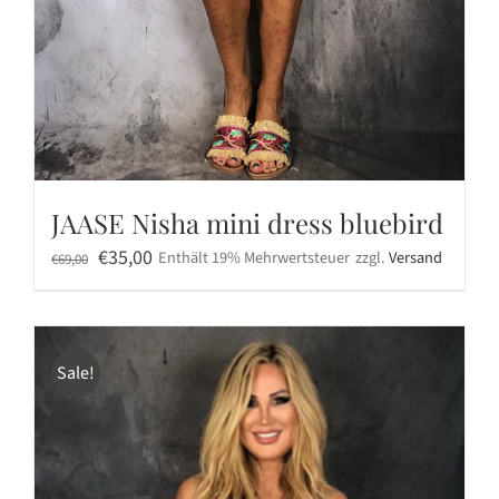
JAASE Nisha mini dress bluebird
Ursprünglicher
Aktueller
€
35,00
Enthält 19% Mehrwertsteuer
zzgl.
Versand
€
69,00
Preis
Preis
war:
ist:
€69,00
€35,00.
Sale!