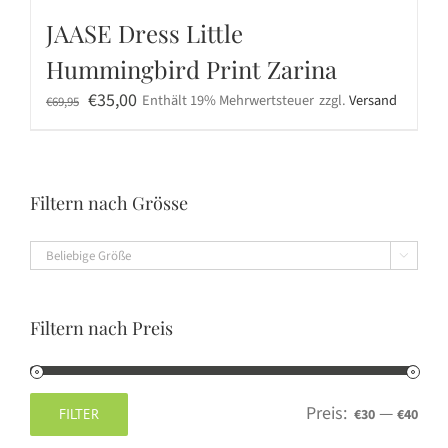
JAASE Dress Little
Hummingbird Print Zarina
Ursprünglicher
Aktueller
€
35,00
Enthält 19% Mehrwertsteuer
zzgl.
Versand
€
69,95
Preis
Preis
war:
ist:
€69,95
€35,00.
Filtern nach Grösse

Filtern nach Preis
Preis:
—
FILTER
€30
€40
Min.
Max.