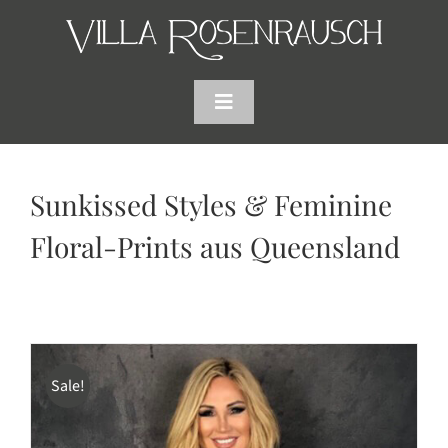
Skip
to
content
Toggle
Navigation
HOME
Sunkissed Styles & Feminine
SHOP
Floral-Prints aus Queensland
AKTUELLES
WARENKORB
Sale!
SUCHE