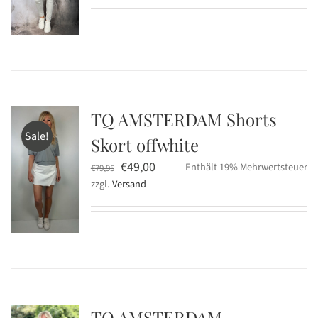
war:
ist:
€129,95
€69,00.
TQ AMSTERDAM Shorts
Sale!
Skort offwhite
Ursprünglicher
Aktueller
€
49,00
Enthält 19% Mehrwertsteuer
€
79,95
zzgl.
Versand
Preis
Preis
war:
ist:
€79,95
€49,00.
TQ AMSTERDAM