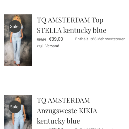
TQ AMSTERDAM Top
Sale!
STELLA kentucky blue
Ursprünglicher
Aktueller
€
39,00
Enthält 19% Mehrwertsteuer
€
59,95
zzgl.
Versand
Preis
Preis
war:
ist:
€59,95
€39,00.
TQ AMSTERDAM
Sale!
Anzugsweste KIKIA
kentucky blue