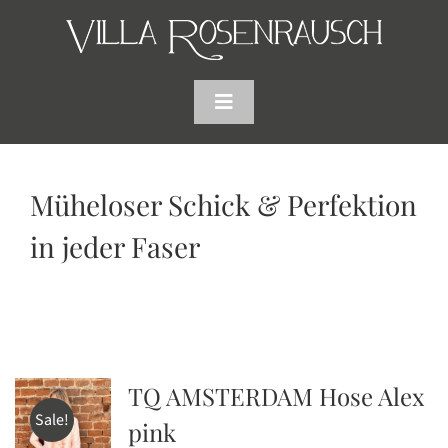
Skip
to
content
Toggle
Navigation
HOME
Müheloser Schick & Perfektion
SHOP
in jeder Faser
AKTUELLES
WARENKORB
TQ AMSTERDAM Hose Alex
SUCHE
Sale!
pink