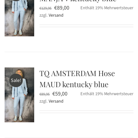
Ursprünglicher
Aktueller
€
89,00
Enthält 19% Mehrwertsteuer
€
129,95
zzgl.
Versand
Preis
Preis
war:
ist:
€129,95
€89,00.
TQ AMSTERDAM Hose
Sale!
MAUD kentucky blue
Ursprünglicher
Aktueller
€
59,00
Enthält 19% Mehrwertsteuer
€
89,95
zzgl.
Versand
Preis
Preis
war:
ist:
€89,95
€59,00.