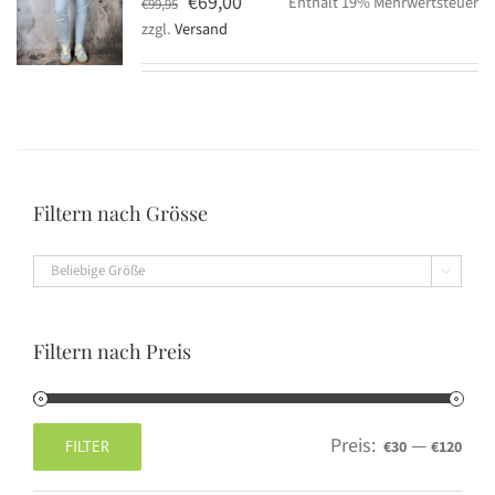
Ursprünglicher
Aktueller
€
69,00
Enthält 19% Mehrwertsteuer
€
99,95
zzgl.
Versand
Preis
Preis
war:
ist:
€99,95
€69,00.
Filtern nach Grösse

Filtern nach Preis
Preis:
—
FILTER
€30
€120
Min.
Max.
Preis
Preis