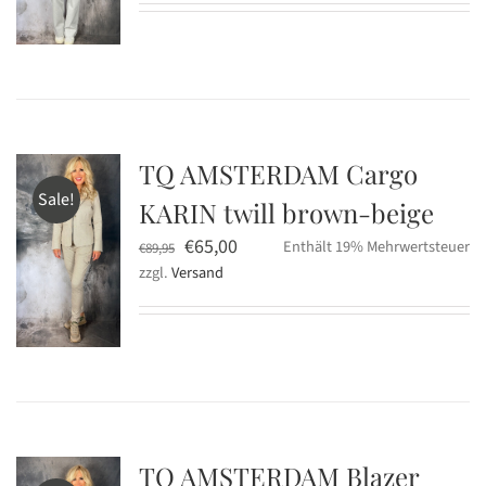
war:
ist:
€139,95
€119,00.
TQ AMSTERDAM Cargo
Sale!
KARIN twill brown-beige
Ursprünglicher
Aktueller
€
65,00
Enthält 19% Mehrwertsteuer
€
89,95
zzgl.
Versand
Preis
Preis
war:
ist:
€89,95
€65,00.
TQ AMSTERDAM Blazer