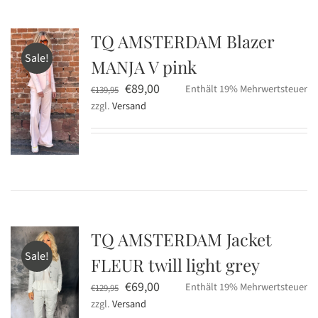
TQ AMSTERDAM Blazer
Sale!
MANJA V pink
Ursprünglicher
Aktueller
€
89,00
Enthält 19% Mehrwertsteuer
€
139,95
zzgl.
Versand
Preis
Preis
war:
ist:
€139,95
€89,00.
TQ AMSTERDAM Jacket
Sale!
FLEUR twill light grey
Ursprünglicher
Aktueller
€
69,00
Enthält 19% Mehrwertsteuer
€
129,95
zzgl.
Versand
Preis
Preis