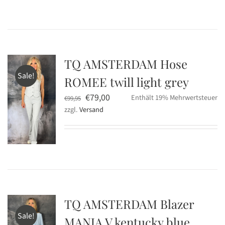
€99,95
€79,00.
TQ AMSTERDAM Hose
Sale!
ROMEE twill light grey
Ursprünglicher
Aktueller
€
79,00
Enthält 19% Mehrwertsteuer
€
99,95
zzgl.
Versand
Preis
Preis
war:
ist:
€99,95
€79,00.
TQ AMSTERDAM Blazer
Sale!
MANJA V kentucky blue