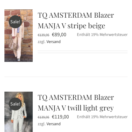
TQ AMSTERDAM Blazer
Sale!
MANJA V stripe beige
Ursprünglicher
Aktueller
€
89,00
Enthält 19% Mehrwertsteuer
€
139,95
zzgl.
Versand
Preis
Preis
war:
ist:
€139,95
€89,00.
TQ AMSTERDAM Blazer
Sale!
MANJA V twill light grey
Ursprünglicher
Aktueller
€
119,00
Enthält 19% Mehrwertsteuer
€
139,95
zzgl.
Versand
Preis
Preis