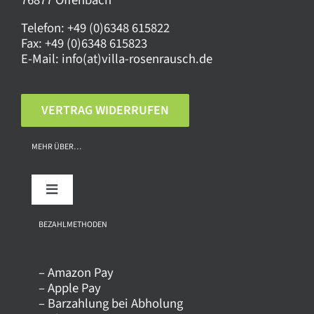
Telefon:
+49 (0)6348 615822
Fax:
+49 (0)6348 615823
E-Mail:
info(at)villa-rosenrausch.de
VERTRAG WIDERRUFEN
MEHR ÜBER…
Toggle
Navigation
Über uns
BEZAHLMETHODEN
– Amazon Pay
Kontakt
– Apple Pay
– Barzahlung bei Abholung