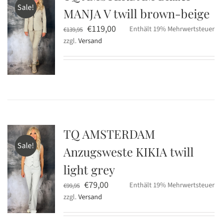
Sale!
MANJA V twill brown-beige
Ursprünglicher
Aktueller
€
119,00
Enthält 19% Mehrwertsteuer
€
139,95
zzgl.
Versand
Preis
Preis
war:
ist:
€139,95
€119,00.
TQ AMSTERDAM
Sale!
Anzugsweste KIKIA twill
light grey
Ursprünglicher
Aktueller
€
79,00
Enthält 19% Mehrwertsteuer
€
99,95
zzgl.
Versand
Preis
Preis
war:
ist: