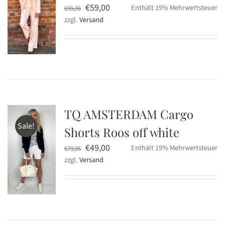
Ursprünglicher
Aktueller
€
59,00
Enthält 19% Mehrwertsteuer
€
99,95
zzgl.
Versand
Preis
Preis
war:
ist:
€99,95
€59,00.
TQ AMSTERDAM Cargo
Sale!
Shorts Roos off white
Ursprünglicher
Aktueller
€
49,00
Enthält 19% Mehrwertsteuer
€
79,95
zzgl.
Versand
Preis
Preis
war:
ist:
€79,95
€49,00.