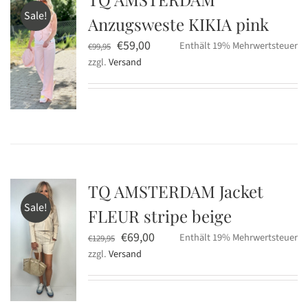
Sale!
Anzugsweste KIKIA pink
Ursprünglicher
Aktueller
€
59,00
Enthält 19% Mehrwertsteuer
€
99,95
zzgl.
Versand
Preis
Preis
war:
ist:
€99,95
€59,00.
TQ AMSTERDAM Jacket
Sale!
FLEUR stripe beige
Ursprünglicher
Aktueller
€
69,00
Enthält 19% Mehrwertsteuer
€
129,95
zzgl.
Versand
Preis
Preis
war:
ist:
€129,95
€69,00.