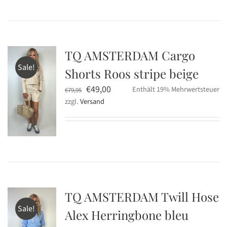
TQ AMSTERDAM Cargo
Sale!
Shorts Roos stripe beige
Ursprünglicher
Aktueller
€
49,00
Enthält 19% Mehrwertsteuer
€
79,95
zzgl.
Versand
Preis
Preis
war:
ist:
€79,95
€49,00.
TQ AMSTERDAM Twill Hose
Sale!
Alex Herringbone bleu