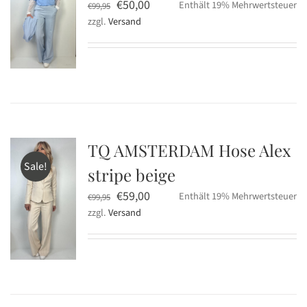
Ursprünglicher
Aktueller
€
50,00
Enthält 19% Mehrwertsteuer
€
99,95
zzgl.
Versand
Preis
Preis
war:
ist:
€99,95
€50,00.
TQ AMSTERDAM Hose Alex
Sale!
stripe beige
Ursprünglicher
Aktueller
€
59,00
Enthält 19% Mehrwertsteuer
€
99,95
zzgl.
Versand
Preis
Preis
war:
ist:
€99,95
€59,00.