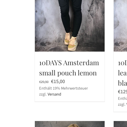
10DAYS Amsterdam
10
small pouch lemon
le
Ursprünglicher
Aktueller
€
15,00
bl
€
29,90
Enthält 19% Mehrwertsteuer
Preis
Preis
€
12
zzgl.
Versand
war:
ist:
Enth
€29,90
€15,00.
zzgl.