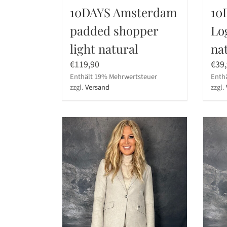
10DAYS Amsterdam
10
padded shopper
Lo
light natural
na
€
119,90
€
39
Enthält 19% Mehrwertsteuer
Enth
zzgl.
Versand
zzgl.