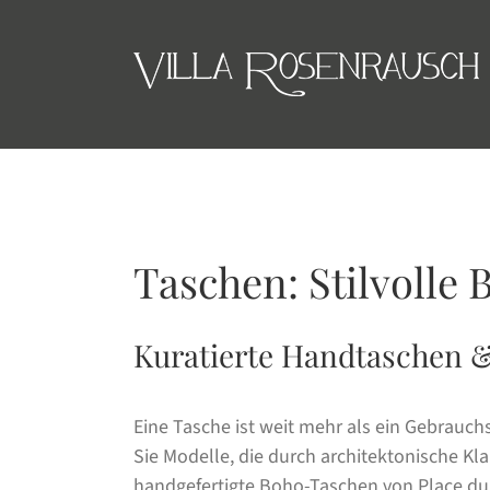
Skip
to
content
Taschen: Stilvolle 
Kuratierte Handtaschen & 
Eine Tasche ist weit mehr als ein Gebrauch
Sie Modelle, die durch architektonische Kl
handgefertigte Boho-Taschen von Place du S