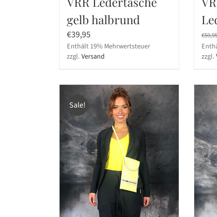
VRR Ledertasche
VRR
gelb halbrund
Le
€
39,95
€
59,9
Enthält 19% Mehrwertsteuer
Enth
zzgl.
Versand
zzgl.
Sale!