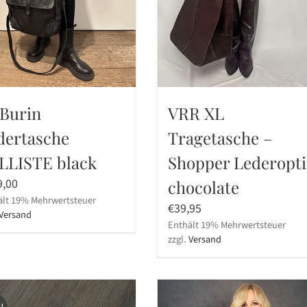
 Burin
VRR XL
dertasche
Tragetasche –
LLISTE black
Shopper Lederopt
9,00
chocolate
ält 19% Mehrwertsteuer
€
39,95
Versand
Enthält 19% Mehrwertsteuer
zzgl.
Versand