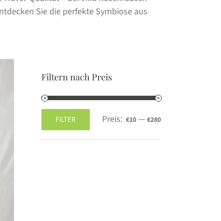
 Entdecken Sie die perfekte Symbiose aus
Filtern nach Preis
Preis:
—
FILTER
€10
€280
Min.
Max.
Preis
Preis