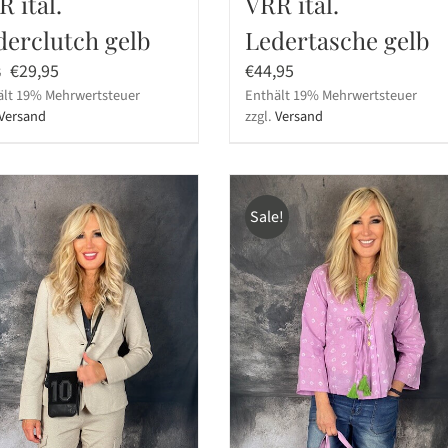
 ital.
VRR ital.
derclutch gelb
Ledertasche gelb
Ursprünglicher
Aktueller
€
29,95
€
44,95
5
ält 19% Mehrwertsteuer
Preis
Preis
Enthält 19% Mehrwertsteuer
Versand
zzgl.
Versand
war:
ist:
€59,95
€29,95.
Sale!