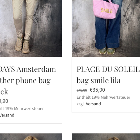
DAYS Amsterdam
PLACE DU SOLEIL
ather phone bag
bag smile lila
Ursprünglicher
Aktueller
€
35,00
ack
€
49,00
Enthält 19% Mehrwertsteuer
Preis
Preis
9,90
zzgl.
Versand
war:
ist:
ält 19% Mehrwertsteuer
€49,00
€35,00.
Versand