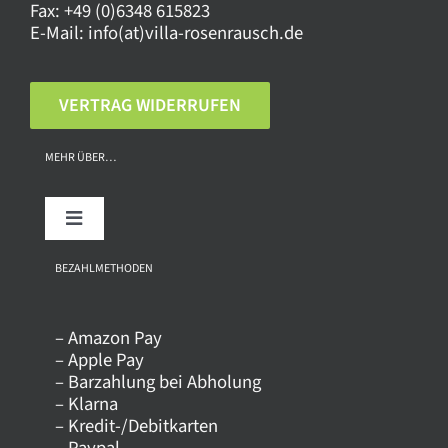
Fax:
+49 (0)6348 615823
E-Mail:
info(at)villa-rosenrausch.de
VERTRAG WIDERRUFEN
MEHR ÜBER…
Toggle
Navigation
Über uns
BEZAHLMETHODEN
– Amazon Pay
Kontakt
– Apple Pay
– Barzahlung bei Abholung
– Klarna
Versandkosten
– Kredit-/Debitkarten
– Paypal