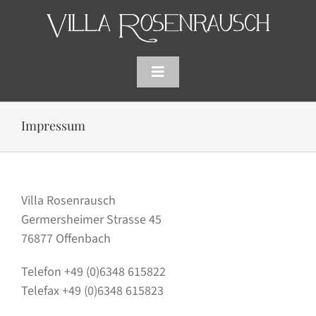
Skip
to
content
Toggle
Navigation
HOME
Impressum
SHOP
Villa Rosenrausch
AKTUELLES
Germersheimer Strasse 45
76877 Offenbach
WARENKORB
Telefon +49 (0)6348 615822
Telefax +49 (0)6348 615823
SUCHE