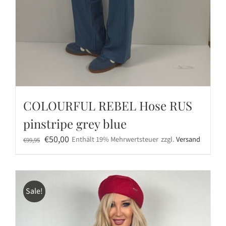
COLOURFUL REBEL Hose RUS
pinstripe grey blue
Ursprünglicher
Aktueller
€
50,00
Enthält 19% Mehrwertsteuer
zzgl.
Versand
€
99,95
Preis
Preis
war:
ist:
€99,95
€50,00.
Sale!