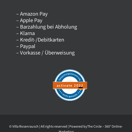
– Amazon Pay
Kontakt
– Apple Pay
– Barzahlung bei Abholung
– Klarna
Versandkosten
– Kredit-/Debitkarten
– Paypal
– Vorkasse / Überweisung
Datenschutz
AGB
Impressum
Widerrufsrecht
© Villa Rosenrausch | All rights reserved | Powered by
The Circle – 360° Online-
Widerrufsformular
Marketing