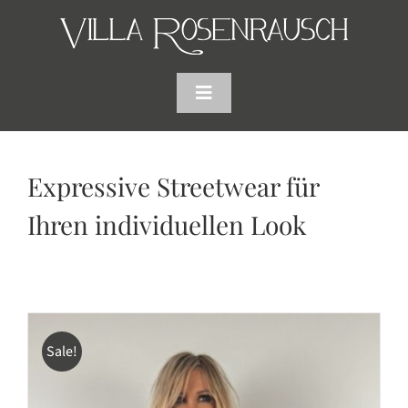
Skip
to
content
Toggle
Navigation
HOME
Expressive Streetwear für
SHOP
Ihren individuellen Look
AKTUELLES
WARENKORB
Sale!
SUCHE