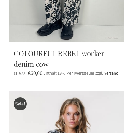
COLOURFUL REBEL worker
denim cow
Ursprünglicher
Aktueller
€
60,00
Enthält 19% Mehrwertsteuer
zzgl.
Versand
€
119,95
Preis
Preis
war:
ist:
€119,95
€60,00.
Sale!