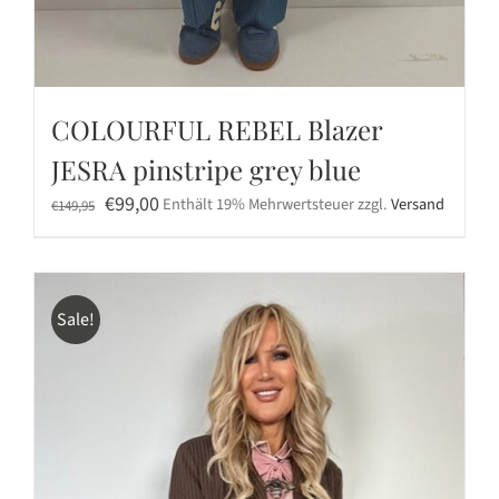
COLOURFUL REBEL Blazer
JESRA pinstripe grey blue
Ursprünglicher
Aktueller
€
99,00
Enthält 19% Mehrwertsteuer
zzgl.
Versand
€
149,95
Preis
Preis
war:
ist:
€149,95
€99,00.
Sale!