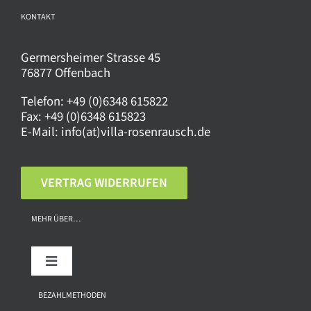
KONTAKT
Germersheimer Strasse 45
76877 Offenbach
Telefon:
+49 (0)6348 615822
Fax:
+49 (0)6348 615823
E-Mail:
info(at)villa-rosenrausch.de
VERTRAG WIDERRUFEN
MEHR ÜBER…
Toggle
Navigation
Über uns
BEZAHLMETHODEN