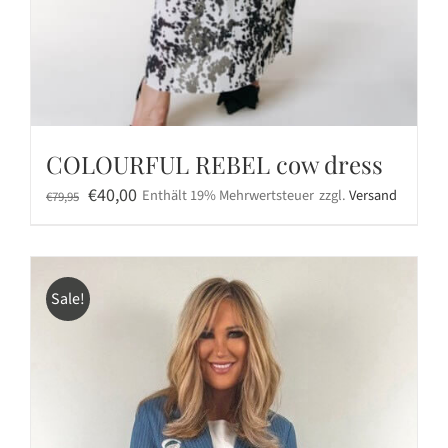
COLOURFUL REBEL cow dress
Ursprünglicher
Aktueller
€
40,00
Enthält 19% Mehrwertsteuer
zzgl.
Versand
€
79,95
Preis
Preis
war:
ist:
€79,95
€40,00.
Sale!