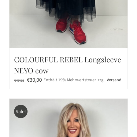
COLOURFUL REBEL Longsleeve
NEYO cow
Ursprünglicher
Aktueller
€
30,00
Enthält 19% Mehrwertsteuer
zzgl.
Versand
€
49,95
Preis
Preis
war:
ist:
€49,95
€30,00.
Sale!