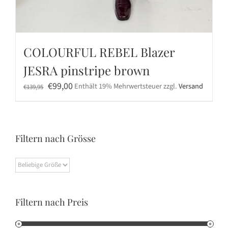
COLOURFUL REBEL Blazer
JESRA pinstripe brown
Ursprünglicher
Aktueller
€
99,00
Enthält 19% Mehrwertsteuer
zzgl.
Versand
€
139,95
Preis
Preis
war:
ist:
€139,95
€99,00.
Filtern nach Grösse
Filtern nach Preis