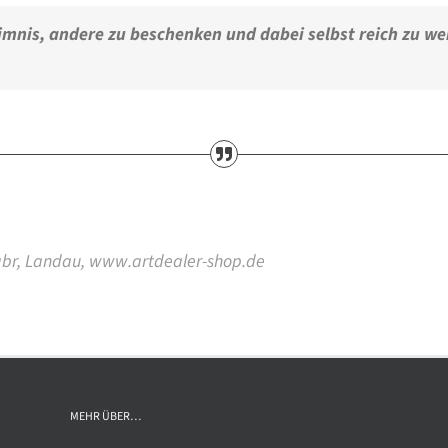
eimnis, andere zu beschenken und dabei selbst reich zu w
 gbr, Landau, www.artdealer-shop.de
MEHR ÜBER…