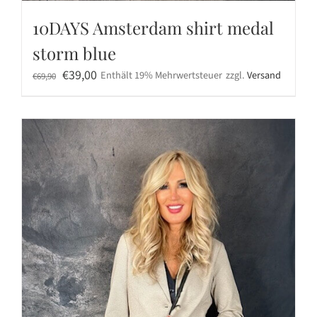
10DAYS Amsterdam shirt medal
storm blue
Ursprünglicher
Aktueller
€
39,00
Enthält 19% Mehrwertsteuer
zzgl.
Versand
€
69,90
Preis
Preis
war:
ist:
€69,90
€39,00.