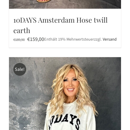
10DAYS Amsterdam Hose twill
earth
Ursprünglicher
Aktueller
€
159,00
Enthält 19% Mehrwertsteuer
zzgl.
Versand
€
189,90
Preis
Preis
war:
ist:
€189,90
€159,00.
Sale!