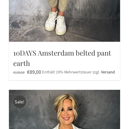
10DAYS Amsterdam belted pant
earth
Ursprünglicher
Aktueller
€
89,00
Enthält 19% Mehrwertsteuer
zzgl.
Versand
€
139,90
Preis
Preis
war:
ist:
€139,90
€89,00.
Sale!