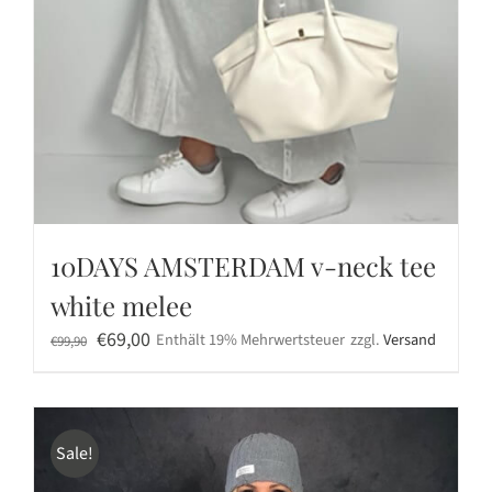
10DAYS AMSTERDAM v-neck tee
white melee
Ursprünglicher
Aktueller
€
69,00
Enthält 19% Mehrwertsteuer
zzgl.
Versand
€
99,90
Preis
Preis
war:
ist:
€99,90
€69,00.
Sale!