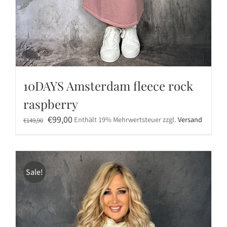
10DAYS Amsterdam fleece rock
raspberry
Ursprünglicher
Aktueller
€
99,00
Enthält 19% Mehrwertsteuer
zzgl.
Versand
€
149,90
Preis
Preis
war:
ist:
€149,90
€99,00.
Sale!