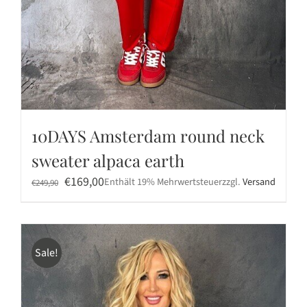
10DAYS Amsterdam round neck
sweater alpaca earth
Ursprünglicher
Aktueller
€
169,00
Enthält 19% Mehrwertsteuer
zzgl.
Versand
€
249,90
Preis
Preis
war:
ist:
€249,90
€169,00.
Sale!