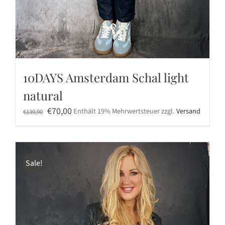
10DAYS Amsterdam Schal light
natural
Ursprünglicher
Aktueller
€
70,00
Enthält 19% Mehrwertsteuer
zzgl.
Versand
€
139,90
Preis
Preis
war:
ist:
€139,90
€70,00.
Sale!