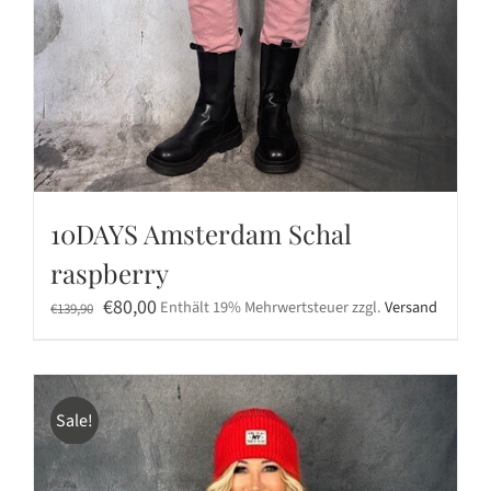
10DAYS Amsterdam Schal
raspberry
Ursprünglicher
Aktueller
€
80,00
Enthält 19% Mehrwertsteuer
zzgl.
Versand
€
139,90
Preis
Preis
war:
ist:
€139,90
€80,00.
Sale!