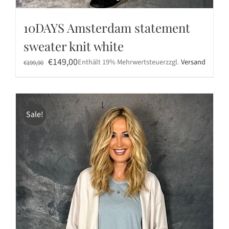
10DAYS Amsterdam statement
sweater knit white
Ursprünglicher
Aktueller
€
149,00
Enthält 19% Mehrwertsteuer
zzgl.
Versand
€
199,90
Preis
Preis
war:
ist:
€199,90
€149,00.
Sale!