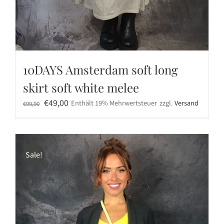
10DAYS Amsterdam soft long
skirt soft white melee
Ursprünglicher
Aktueller
€
49,00
Enthält 19% Mehrwertsteuer
zzgl.
Versand
€
99,90
Preis
Preis
war:
ist:
€99,90
€49,00.
Sale!