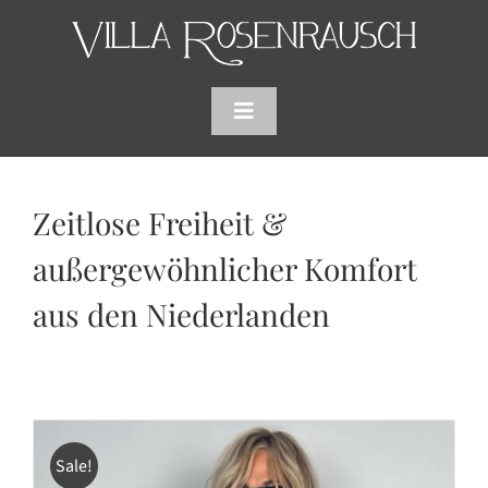
Skip
to
content
Toggle
Navigation
HOME
Zeitlose Freiheit &
SHOP
außergewöhnlicher Komfort
aus den Niederlanden
AKTUELLES
WARENKORB
SUCHE
Sale!