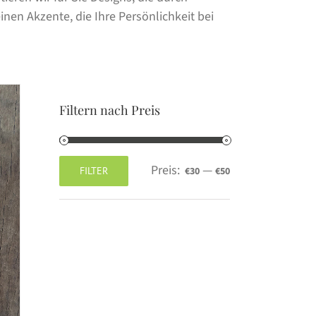
nen Akzente, die Ihre Persönlichkeit bei
Filtern nach Preis
Preis:
—
FILTER
€30
€50
Min.
Max.
Preis
Preis