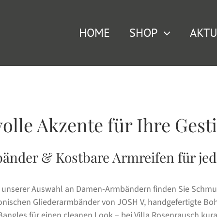
HOME
SHOP
AKTU
lle Akzente für Ihre Gest
änder & Kostbare Armreifen für jed
n unserer Auswahl an Damen-Armbändern finden Sie Schmuck
konischen Gliederarmbänder von JOSH V, handgefertigte Boh
angles für einen cleanen Look – bei Villa Rosenrausch kurat