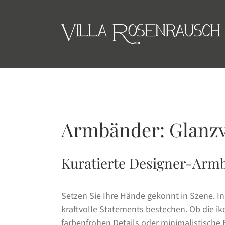
Skip
to
content
Armbänder: Glanzvo
Kuratierte Designer-Armb
Setzen Sie Ihre Hände gekonnt in Szene. I
kraftvolle Statements bestechen. Ob die i
farbenfrohen Details oder minimalistische B