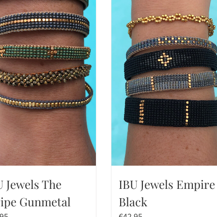
U Jewels The
IBU Jewels Empire
ripe Gunmetal
Black
,95
€
42,95