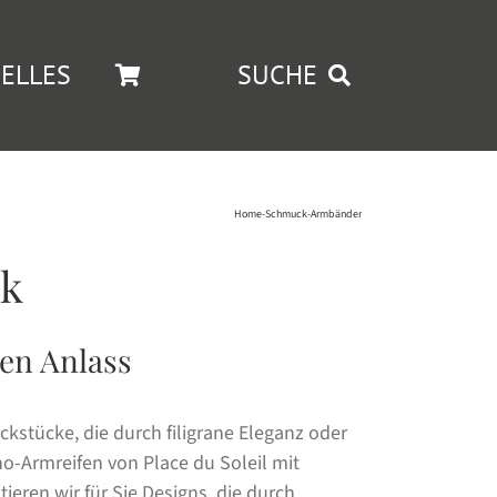
ELLES
SUCHE
Home
-
Schmuck
-
Armbänder
ik
en Anlass
stücke, die durch filigrane Eleganz oder
o-Armreifen von Place du Soleil mit
ieren wir für Sie Designs, die durch