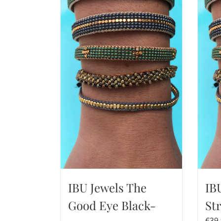
IBU Jewels The
IB
Good Eye Black-
St
€
39