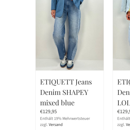
Produktseite
der
gewählt
Produ
werden
gewäh
werd
ETIQUETT Jeans
ETI
Denim SHAPEY
Den
mixed blue
LOL
€
129,95
€
129,
Enthält 19% Mehrwertsteuer
Enthäl
zzgl.
Versand
zzgl.
Ve