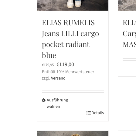
ELIAS RUMELIS
ELI
Jeans LILLI cargo
Car
pocket radiant
MAS
blue
Ursprünglicher
Aktueller
€
119,00
€
179,95
Enthält 19% Mehrwertsteuer
Preis
Preis
zzgl.
Versand
war:
ist:
€179,95
€119,00.
Ausführung
wählen
Dieses
Details
Produkt
weist