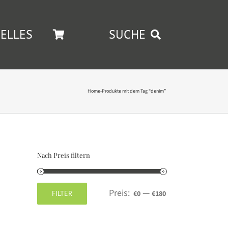
ELLES
SUCHE
Home
-
Produkte mit dem Tag “denim”
Nach Preis filtern
Preis:
—
FILTER
€0
€180
Min.
Max.
Preis
Preis