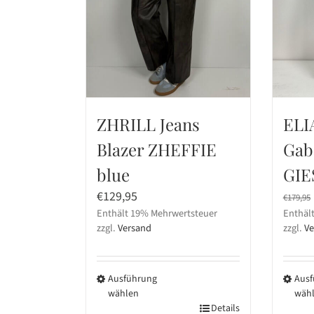
werden
werd
ZHRILL Jeans
ELI
Blazer ZHEFFIE
Gab
blue
GIE
€
129,95
€
179,95
Enthält 19% Mehrwertsteuer
Enthäl
zzgl.
Versand
zzgl.
Ve
Ausführung
Ausf
wählen
wäh
Dieses
Details
Diese