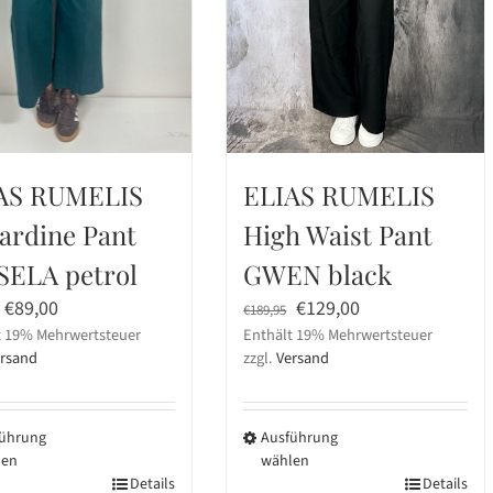
en
werden
AS RUMELIS
ELIAS RUMELIS
ardine Pant
High Waist Pant
SELA petrol
GWEN black
Ursprünglicher
Aktueller
Ursprünglicher
Aktueller
€
89,00
€
129,00
€
189,95
t 19% Mehrwertsteuer
Preis
Preis
Enthält 19% Mehrwertsteuer
Preis
Preis
rsand
zzgl.
Versand
war:
ist:
war:
ist:
€179,95
€89,00.
€189,95
€129,00.
ührung
Ausführung
len
wählen
s
Details
Dieses
Details