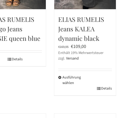
AS RUMELIS
ELIAS RUMELIS
go Jeans
Jeans KALEA
IE queen blue
dynamic black
Ursprünglicher
Aktueller
€
109,00
€
169,95
Enthält 19% Mehrwertsteuer
Preis
Preis
zzgl.
Versand
Details
war:
ist:
€169,95
€109,00.
Ausführung
wählen
Dieses
Details
Produkt
weist
mehrere
Varianten