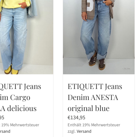
der
ktseite
Produktseite
lt
gewählt
en
werden
QUETT Jeans
ETIQUETT Jeans
im Cargo
Denim ANESTA
A delicious
original blue
95
€
134,95
t 19% Mehrwertsteuer
Enthält 19% Mehrwertsteuer
rsand
zzgl.
Versand