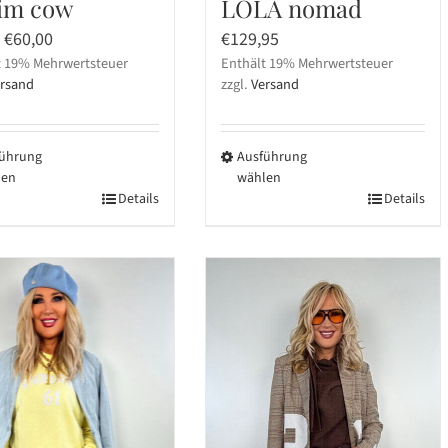
im cow
LOLA nomad
Ursprünglicher
Aktueller
€
60,00
€
129,95
t 19% Mehrwertsteuer
Preis
Preis
Enthält 19% Mehrwertsteuer
rsand
zzgl.
Versand
war:
ist:
€119,95
€60,00.
ührung
Ausführung
len
wählen
s
Details
Dieses
Details
kt
Produkt
weist
ere
mehrere
nten
Varianten
auf.
Die
nen
Optionen
en
können
auf