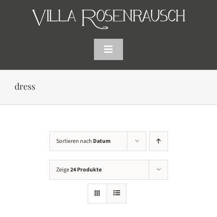
Skip
to
content
Toggle
Navigation
HOME
dress
SHOP
AKTUELLES
Sortieren nach
Datum
WARENKORB
Zeige
24 Produkte
SUCHE