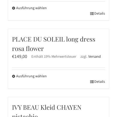
Ausführung wählen
Dieses
Details
Produkt
weist
mehrere
PLACE DU SOLEIL long dress
Varianten
rosa flower
auf.
Die
€
149,00
Enthält 19% Mehrwertsteuer
zzgl.
Versand
Optionen
können
Ausführung wählen
auf
Dieses
Details
der
Produkt
Produktseite
weist
gewählt
mehrere
werden
IVY BEAU Kleid CHAYEN
Varianten
pistachio