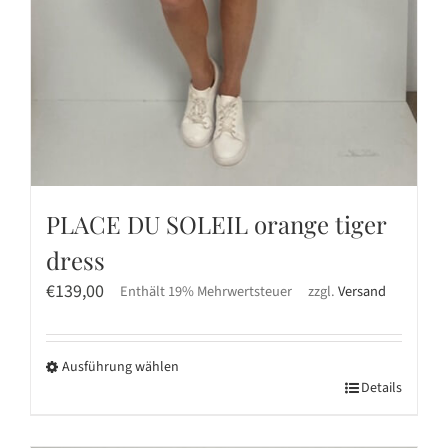
PLACE DU SOLEIL orange tiger
dress
€
139,00
Enthält 19% Mehrwertsteuer
zzgl.
Versand
Ausführung wählen
Dieses
Details
Produkt
weist