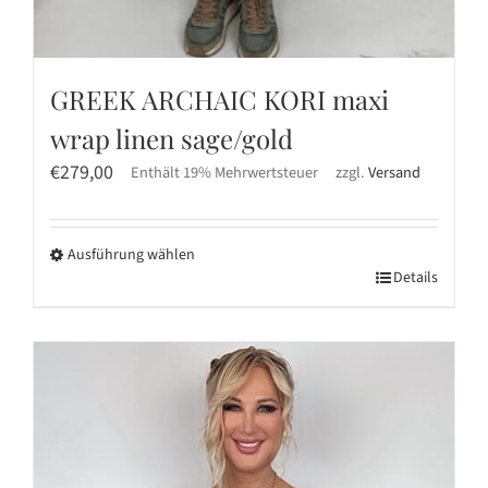
GREEK ARCHAIC KORI maxi
wrap linen sage/gold
€
279,00
Enthält 19% Mehrwertsteuer
zzgl.
Versand
Ausführung wählen
Dieses
Details
Produkt
weist
mehrere
Varianten
auf.
Die
Optionen