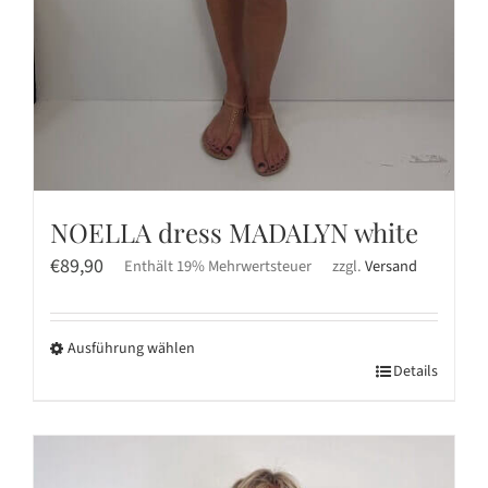
NOELLA dress MADALYN white
€
89,90
Enthält 19% Mehrwertsteuer
zzgl.
Versand
Ausführung wählen
Dieses
Details
Produkt
weist
mehrere