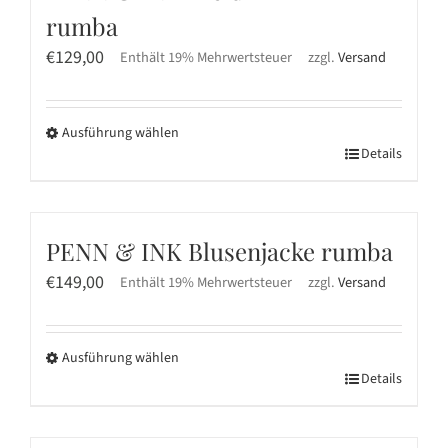
Varianten
rumba
auf.
Die
€
129,00
Enthält 19% Mehrwertsteuer
zzgl.
Versand
Optionen
können
Ausführung wählen
auf
Dieses
Details
der
Produkt
Produktseite
weist
gewählt
mehrere
werden
PENN & INK Blusenjacke rumba
Varianten
€
149,00
Enthält 19% Mehrwertsteuer
zzgl.
Versand
auf.
Die
Optionen
Ausführung wählen
können
Dieses
Details
auf
Produkt
der
weist