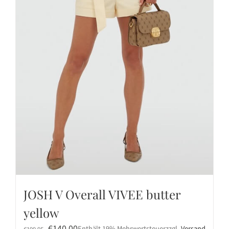
JOSH V Overall VIVEE butter
yellow
Ursprünglicher
Aktueller
€
140,00
Enthält 19% Mehrwertsteuer
zzgl.
Versand