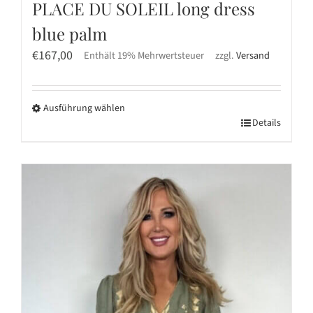
PLACE DU SOLEIL long dress
blue palm
€
167,00
Enthält 19% Mehrwertsteuer
zzgl.
Versand
Ausführung wählen
Dieses
Details
Produkt
weist
mehrere
Varianten
auf.
Die
Optionen
können
auf