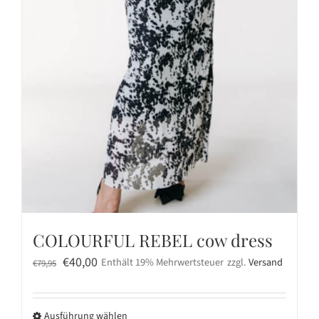
COLOURFUL REBEL cow dress
Ursprünglicher
Aktueller
€
40,00
Enthält 19% Mehrwertsteuer
zzgl.
Versand
€
79,95
Preis
Preis
war:
ist:
Ausführung wählen