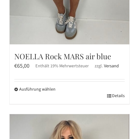
NOELLA Rock MARS air blue
€
65,00
Enthält 19% Mehrwertsteuer
zzgl.
Versand
Ausführung wählen
Dieses
Details
Produkt
weist
mehrere
Varianten
auf.