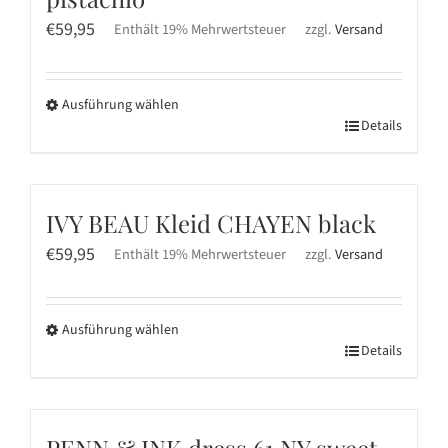
auf.
Die
€
59,95
Enthält 19% Mehrwertsteuer
zzgl.
Versand
Optionen
können
Ausführung wählen
auf
Dieses
Details
der
Produkt
Produktseite
weist
gewählt
mehrere
werden
IVY BEAU Kleid CHAYEN black
Varianten
€
59,95
Enthält 19% Mehrwertsteuer
zzgl.
Versand
auf.
Die
Optionen
Ausführung wählen
können
Dieses
Details
auf
Produkt
der
weist
Produktseite
mehrere
PENN & INK dress 61 NY sweet