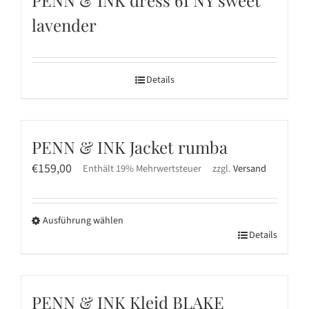
gewählt
Varianten
werden
lavender
auf.
Die
Optionen
Details
können
auf
der
Produktseite
PENN & INK Jacket rumba
gewählt
€
159,00
Enthält 19% Mehrwertsteuer
zzgl.
Versand
werden
Ausführung wählen
Dieses
Details
Produkt
weist
mehrere
PENN & INK Kleid BLAKE