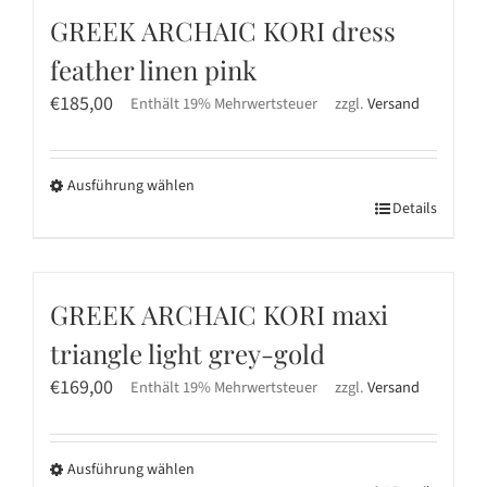
Produktseite
mehrere
GREEK ARCHAIC KORI dress
gewählt
Varianten
werden
feather linen pink
auf.
Die
€
185,00
Enthält 19% Mehrwertsteuer
zzgl.
Versand
Optionen
können
Ausführung wählen
auf
Dieses
Details
der
Produkt
Produktseite
weist
gewählt
mehrere
werden
GREEK ARCHAIC KORI maxi
Varianten
triangle light grey-gold
auf.
Die
€
169,00
Enthält 19% Mehrwertsteuer
zzgl.
Versand
Optionen
können
Ausführung wählen
auf