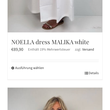
NOELLA dress MALIKA white
€
89,90
Enthält 19% Mehrwertsteuer
zzgl.
Versand
Ausführung wählen
Dieses
Details
Produkt
weist
mehrere
Varianten
auf.