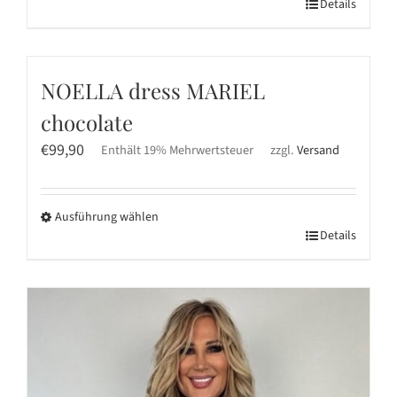
Dieses
Details
der
Produkt
Produktseite
weist
gewählt
mehrere
werden
NOELLA dress MARIEL
Varianten
chocolate
auf.
Die
€
99,90
Enthält 19% Mehrwertsteuer
zzgl.
Versand
Optionen
können
Ausführung wählen
auf
Dieses
Details
der
Produkt
Produktseite
weist
gewählt
mehrere
werden
Varianten
auf.
Die