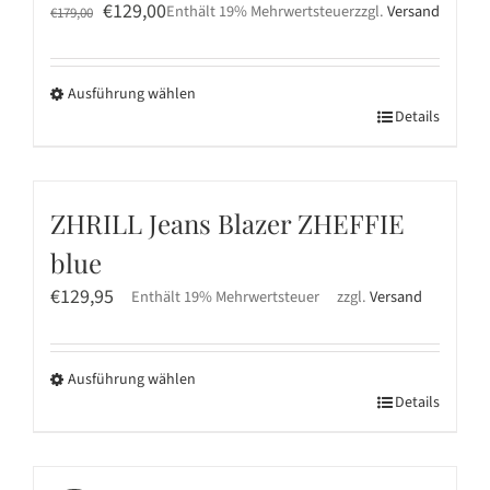
Ursprünglicher
Aktueller
Die
€
129,00
Enthält 19% Mehrwertsteuer
zzgl.
Versand
€
179,00
Preis
Preis
Optionen
war:
ist:
können
Ausführung wählen
€179,00
€129,00.
auf
Dieses
Details
der
Produkt
Produktseite
weist
gewählt
mehrere
werden
ZHRILL Jeans Blazer ZHEFFIE
Varianten
blue
auf.
Die
€
129,95
Enthält 19% Mehrwertsteuer
zzgl.
Versand
Optionen
können
Ausführung wählen
auf
Dieses
Details
der
Produkt
Produktseite
weist
gewählt