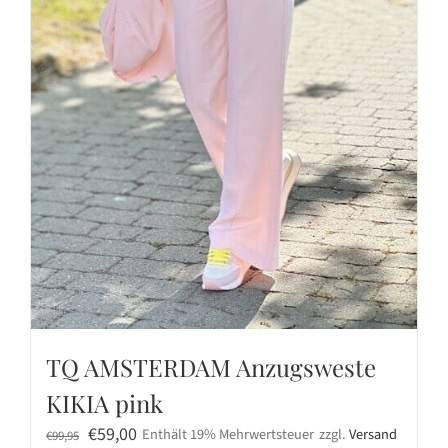
TQ AMSTERDAM Anzugsweste
KIKIA pink
Ursprünglicher
Aktueller
€
59,00
Enthält 19% Mehrwertsteuer
zzgl.
Versand
€
99,95