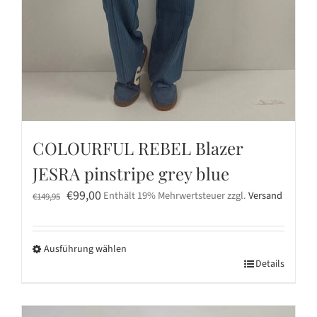
COLOURFUL REBEL Blazer
JESRA pinstripe grey blue
Ursprünglicher
Aktueller
€
99,00
Enthält 19% Mehrwertsteuer
zzgl.
Versand
€
149,95
Preis
Preis
war:
ist:
Ausführung wählen
€149,95
€99,00.
Dieses
Details
Produkt
weist