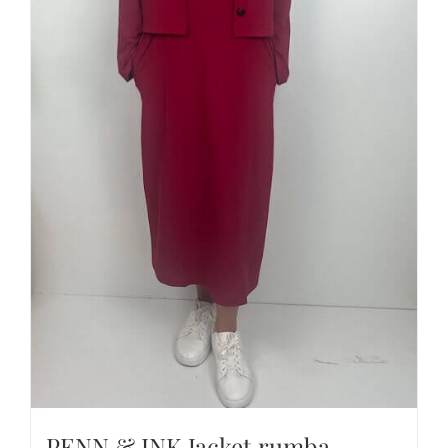
PENN & INK Jacket rumba