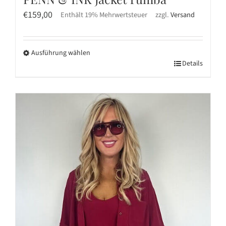
€
159,00
Enthält 19% Mehrwertsteuer
zzgl.
Versand
Ausführung wählen
Dieses
Details
Produkt
weist
mehrere
Varianten
auf.
Die
Optionen
können
auf
der
Produktseite