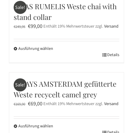
der
ELIAS RUMELIS Weste chai with
Sale!
Produktseite
stand collar
gewählt
werden
Ursprünglicher
Aktueller
€
99,00
Enthält 19% Mehrwertsteuer
zzgl.
Versand
€
249,95
Preis
Preis
war:
ist:
Ausführung wählen
€249,95
€99,00.
Dieses
Details
Produkt
weist
mehrere
10DAYS AMSTERDAM gefütterte
Sale!
Varianten
Weste recycelt camel grey
auf.
Ursprünglicher
Aktueller
Die
€
69,00
Enthält 19% Mehrwertsteuer
zzgl.
Versand
€
169,90
Preis
Preis
Optionen
war:
ist:
können
Ausführung wählen
€169,90
€69,00.
auf
Details