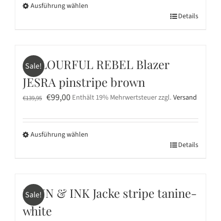
Ausführung wählen
€139,95
€89,00.
auf
Dieses
Details
der
Produkt
Produktseite
weist
gewählt
mehrere
werden
COLOURFUL REBEL Blazer
Sale!
Varianten
JESRA pinstripe brown
auf.
Ursprünglicher
Aktueller
Die
€
99,00
Enthält 19% Mehrwertsteuer
zzgl.
Versand
€
139,95
Preis
Preis
Optionen
war:
ist:
können
Ausführung wählen
€139,95
€99,00.
auf
Dieses
Details
der
Produkt
Produktseite
weist
gewählt
mehrere
werden
PENN & INK Jacke stripe tanine-
Sale!
Varianten
white
auf.