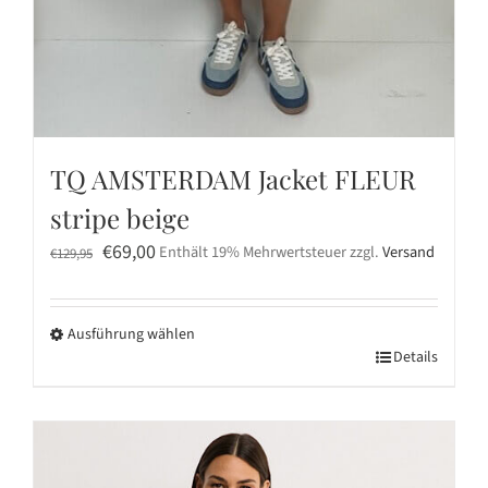
TQ AMSTERDAM Jacket FLEUR
stripe beige
Ursprünglicher
Aktueller
€
69,00
Enthält 19% Mehrwertsteuer
zzgl.
Versand
€
129,95
Preis
Preis
war:
ist:
Ausführung wählen
€129,95
€69,00.
Dieses
Details
Produkt
weist
mehrere
Varianten