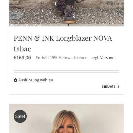
PENN & INK Longblazer NOVA
tabac
€
169,00
Enthält 19% Mehrwertsteuer
zzgl.
Versand
Ausführung wählen
Dieses
Details
Produkt
weist
mehrere
Sale!
Varianten
auf.