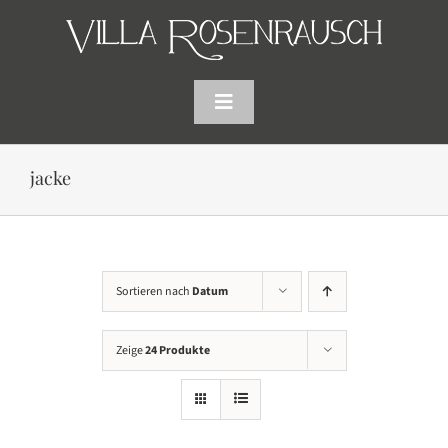
Skip
to
content
Toggle
Navigation
HOME
jacke
SHOP
AKTUELLES
Sortieren nach
Datum
WARENKORB
Zeige
24 Produkte
SUCHE