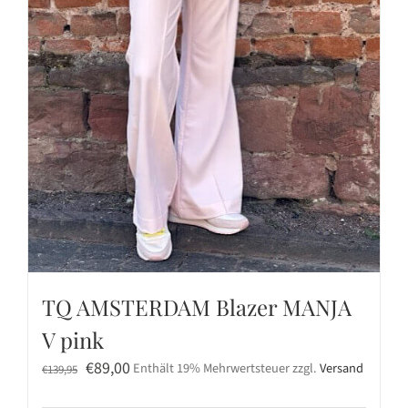
TQ AMSTERDAM Blazer MANJA
V pink
Ursprünglicher
Aktueller
€
89,00
Enthält 19% Mehrwertsteuer
zzgl.
Versand
€
139,95
Preis
Preis