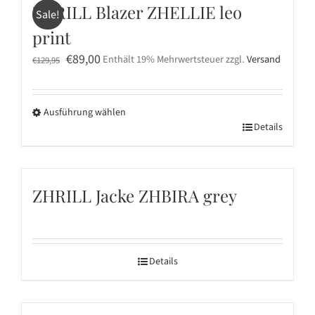
mehrere
werden
ZHRILL Blazer ZHELLIE leo
Sale!
Varianten
print
auf.
Ursprünglicher
Aktueller
Die
€
89,00
Enthält 19% Mehrwertsteuer
zzgl.
Versand
€
129,95
Preis
Preis
Optionen
war:
ist:
können
Ausführung wählen
€129,95
€89,00.
auf
Dieses
Details
der
Produkt
Produktseite
weist
gewählt
mehrere
werden
ZHRILL Jacke ZHBIRA grey
Varianten
auf.
Die
Optionen
Details
können
auf