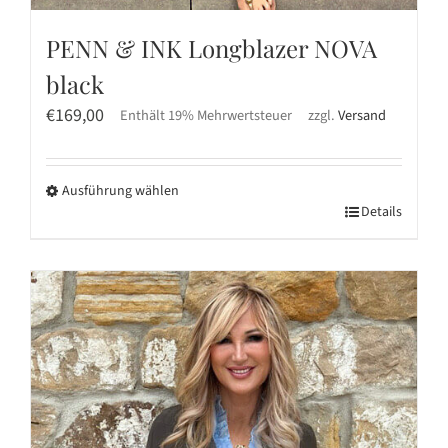
PENN & INK Longblazer NOVA
black
€
169,00
Enthält 19% Mehrwertsteuer
zzgl.
Versand
Ausführung wählen
Dieses
Details
Produkt
weist
mehrere
Varianten
auf.
Die
Optionen
können