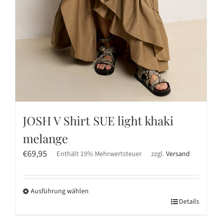
JOSH V Shirt SUE light khaki
melange
€
69,95
Enthält 19% Mehrwertsteuer
zzgl.
Versand
Ausführung wählen
Dieses
Details
Produkt