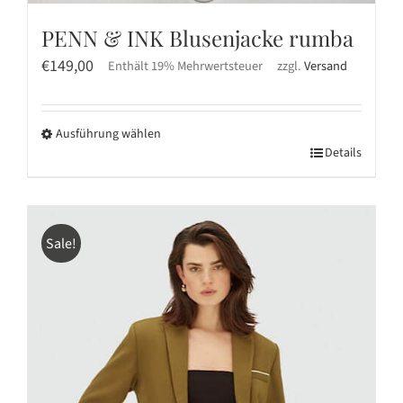
PENN & INK Blusenjacke rumba
€
149,00
Enthält 19% Mehrwertsteuer
zzgl.
Versand
Ausführung wählen
Dieses
Details
Produkt
weist
mehrere
Sale!
Varianten
auf.
Die
Optionen
können
auf
der