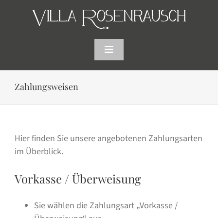
Skip
to
content
Toggle
Navigation
HOME
Zahlungsweisen
SHOP
Hier finden Sie unsere angebotenen Zahlungsarten
AKTUELLES
im Überblick.
WARENKORB
Vorkasse / Überweisung
SUCHE
Sie wählen die Zahlungsart „Vorkasse /