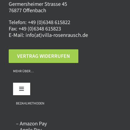
Germersheimer Strasse 45
76877 Offenbach
Telefon:
+49 (0)6348 615822
Fax:
+49 (0)6348 615823
E-Mail:
info(at)villa-rosenrausch.de
VERTRAG WIDERRUFEN
MEHR ÜBER…
Toggle
Navigation
Über uns
BEZAHLMETHODEN
– Amazon Pay
Kontakt
– Apple Pay