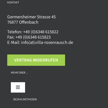
KONTAKT
Germersheimer Strasse 45
76877 Offenbach
Telefon:
+49 (0)6348 615822
Fax:
+49 (0)6348 615823
E-Mail:
info(at)villa-rosenrausch.de
VERTRAG WIDERRUFEN
MEHR ÜBER…
Toggle
Navigation
Über uns
BEZAHLMETHODEN