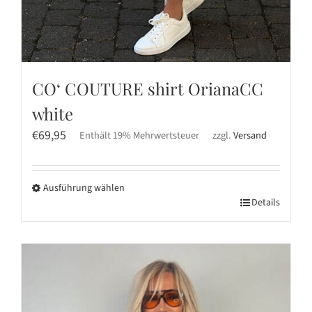
CO‘ COUTURE shirt OrianaCC
white
€
69,95
Enthält 19% Mehrwertsteuer
zzgl.
Versand
Ausführung wählen
Dieses
Details
Produkt
weist
mehrere
Varianten
auf.