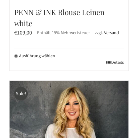
PENN & INK Blouse Leinen
white
€
109,00
Enthält 19% Mehrwertsteuer
zzgl.
Versand
Ausführung wählen
Dieses
Details
Produkt
weist
mehrere
Sale!
Varianten
auf.
Die
Optionen
können