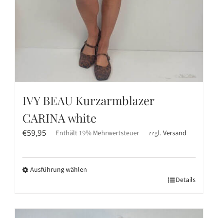
IVY BEAU Kurzarmblazer
CARINA white
€
59,95
Enthält 19% Mehrwertsteuer
zzgl.
Versand
Ausführung wählen
Dieses
Details
Produkt
weist