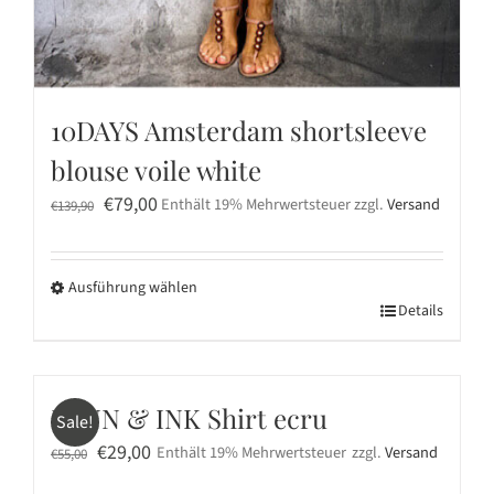
10DAYS Amsterdam shortsleeve
blouse voile white
Ursprünglicher
Aktueller
€
79,00
Enthält 19% Mehrwertsteuer
zzgl.
Versand
€
139,90
Preis
Preis
war:
ist:
Ausführung wählen
€139,90
€79,00.
Dieses
Details
Produkt
weist
mehrere
PENN & INK Shirt ecru
Sale!
Varianten
Ursprünglicher
Aktueller
€
29,00
Enthält 19% Mehrwertsteuer
zzgl.
Versand
€
55,00
auf.
Preis
Preis
Die