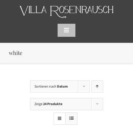
Skip
to
content
Toggle
Navigation
HOME
white
SHOP
AKTUELLES
Sortieren nach
Datum
WARENKORB
Zeige
24 Produkte
SUCHE