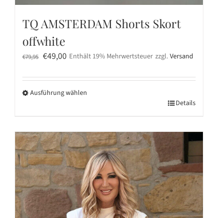
TQ AMSTERDAM Shorts Skort
offwhite
Ursprünglicher
Aktueller
€
49,00
Enthält 19% Mehrwertsteuer
zzgl.
Versand
€
79,95
Preis
Preis
war:
ist:
Ausführung wählen
€79,95
€49,00.
Dieses
Details
Produkt
weist
mehrere
Varianten
auf.
Die
Optionen
können