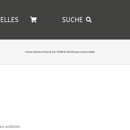
ELLES
SUCHE
Home
-
Marken
-
Penn & Ink
-
PENN & INK Blouse Leinen white
en anfallen.