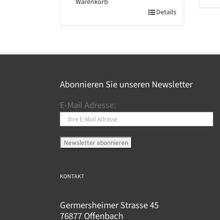
Warenkorb
Pro
Details
wei
meh
Var
auf.
Die
Abonnieren Sie unseren Newsletter
Opt
kö
E-Mail Adresse:
auf
der
Pro
gew
wer
KONTAKT
Germersheimer Strasse 45
76877 Offenbach