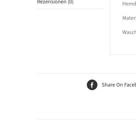
Rezensionen (0)
Hemdk
Mater
Wasch
Share On Face