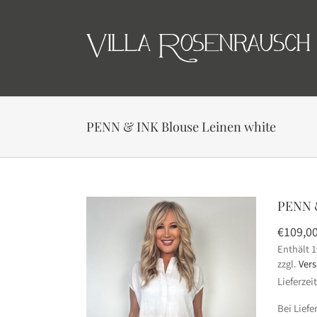
Skip
to
content
PENN & INK Blouse Leinen white
PENN &
€
109,0
Enthält 
zzgl.
Ver
Lieferzei
Bei Lief