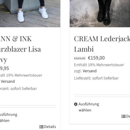
NN & INK
CREAM Lederjac
rzblazer Lisa
Lambi
Ursprünglicher
Aktueller
€
159,00
vy
€
319,00
Enthält 19% Mehrwertsteuer
Preis
Preis
9,95
zzgl.
Versand
war:
ist:
ält 19% Mehrwertsteuer
Lieferzeit: sofort lieferbar
€319,00
€159,00.
.
Versand
rzeit: sofort lieferbar
Ausführung
wählen
usführung
Dieses
De
ählen
Produkt
ses
Details