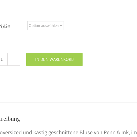
röße
IN DEN WARENKORB
PENN
&
INK
Blouse
Leinen
white
Menge
hreibung
 oversized und kastig geschnittene Bluse von Penn & Ink, i