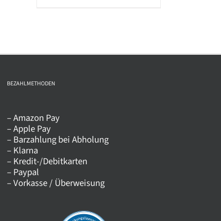
Produkt
weist
mehrere
Varianten
auf.
Die
BEZAHLMETHODEN
Optionen
können
auf
– Amazon Pay
– Apple Pay
der
– Barzahlung bei Abholung
Produktseite
– Klarna
gewählt
– Kredit-/Debitkarten
werden
– Paypal
– Vorkasse / Überweisung