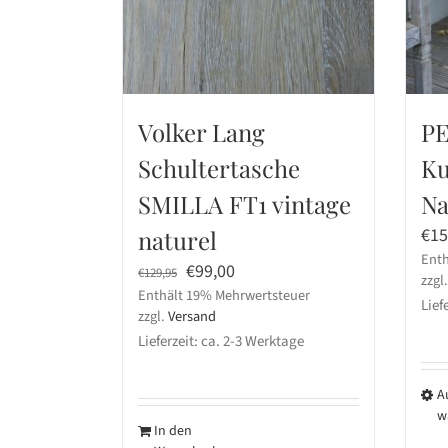
Volker Lang
PE
Schultertasche
Ku
SMILLA FT1 vintage
Na
€
15
naturel
Enth
Ursprünglicher
Aktueller
€
99,00
€
129,95
zzgl
Enthält 19% Mehrwertsteuer
Preis
Preis
Liefe
zzgl.
Versand
war:
ist:
Lieferzeit: ca. 2-3 Werktage
€129,95
€99,00.
A
w
In den
Die