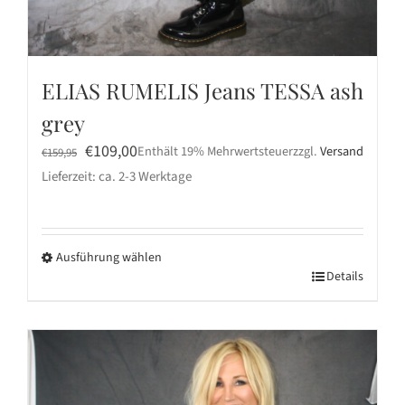
ELIAS RUMELIS Jeans TESSA ash
grey
Ursprünglicher
Aktueller
€
109,00
Enthält 19% Mehrwertsteuer
zzgl.
Versand
€
159,95
Preis
Preis
Lieferzeit: ca. 2-3 Werktage
war:
ist:
€159,95
€109,00.
Ausführung wählen
Dieses
Details
Produkt
weist
mehrere
Varianten
auf.