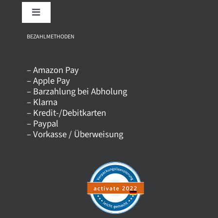
Toggle
Navigation
Über uns
BEZAHLMETHODEN
– Amazon Pay
Kontakt
– Apple Pay
– Barzahlung bei Abholung
– Klarna
Versandkosten
– Kredit-/Debitkarten
– Paypal
– Vorkasse / Überweisung
Datenschutz
AGB
Impressum