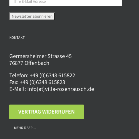
der
Produktseite
gewählt
werden
KONTAKT
Germersheimer Strasse 45
76877 Offenbach
Telefon:
+49 (0)6348 615822
Fax:
+49 (0)6348 615823
E-Mail:
info(at)villa-rosenrausch.de
VERTRAG WIDERRUFEN
MEHR ÜBER…