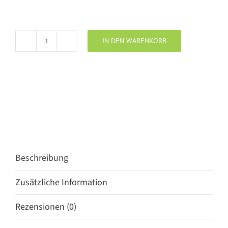
IN DEN WARENKORB
10Days
Amsterdam
hike
jogger
lilac
Menge
Beschreibung
Zusätzliche Information
Rezensionen (0)