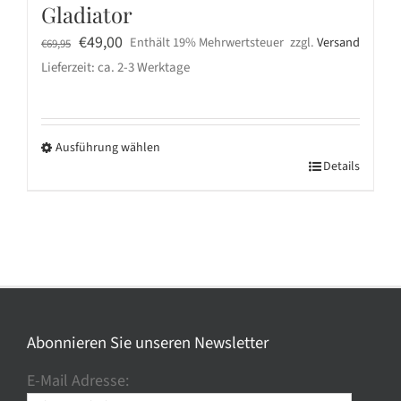
Gladiator
Ursprünglicher
Aktueller
€
49,00
Enthält 19% Mehrwertsteuer
zzgl.
Versand
€
69,95
Preis
Preis
Lieferzeit: ca. 2-3 Werktage
war:
ist:
€69,95
€49,00.
Ausführung wählen
Dieses
Details
Produkt
weist
mehrere
Varianten
auf.
Die
Optionen
Abonnieren Sie unseren Newsletter
können
E-Mail Adresse:
auf