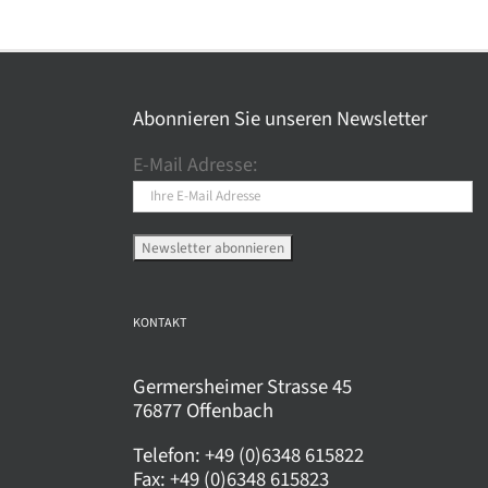
mehrere
meh
Varianten
Var
auf.
auf.
Die
Die
Abonnieren Sie unseren Newsletter
Optionen
Opt
können
kö
E-Mail Adresse:
auf
auf
der
der
Produktseite
Pro
gewählt
gew
werden
wer
KONTAKT
Germersheimer Strasse 45
76877 Offenbach
Telefon:
+49 (0)6348 615822
Fax:
+49 (0)6348 615823