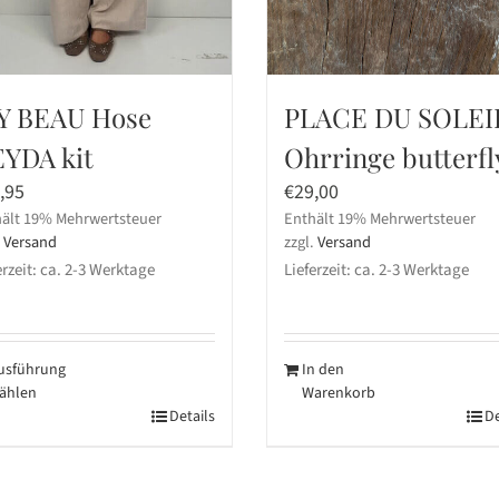
Y BEAU Hose
PLACE DU SOLEI
YDA kit
Ohrringe butterfl
,95
€
29,00
ält 19% Mehrwertsteuer
Enthält 19% Mehrwertsteuer
.
Versand
zzgl.
Versand
erzeit: ca. 2-3 Werktage
Lieferzeit: ca. 2-3 Werktage
usführung
In den
ählen
Warenkorb
ses
Details
De
dukt
st