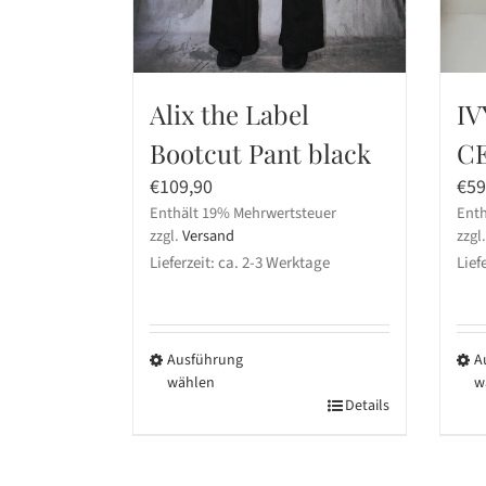
Alix the Label
IV
Bootcut Pant black
CE
€
109,90
€
59
Enthält 19% Mehrwertsteuer
Enth
zzgl.
Versand
zzgl
Lieferzeit: ca. 2-3 Werktage
Lief
Ausführung
A
wählen
w
Dieses
Details
Die
Produkt
Pro
weist
wei