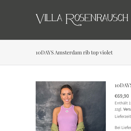
Skip
to
content
10DAYS Amsterdam rib top violet
10DAYS
€
69,90
Enthält 
zzgl.
Ver
Lieferzei
Bei Lief