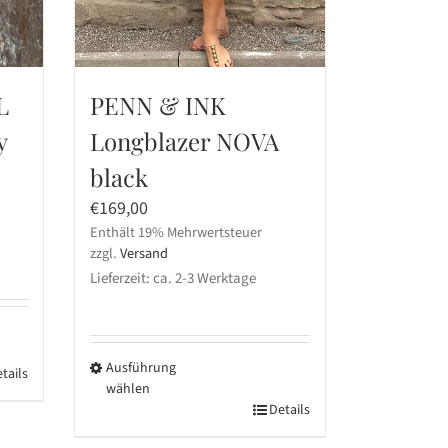
L
PENN & INK
y
Longblazer NOVA
black
€
169,00
Enthält 19% Mehrwertsteuer
zzgl.
Versand
Lieferzeit: ca. 2-3 Werktage
Ausführung
tails
wählen
Dieses
Details
Produkt