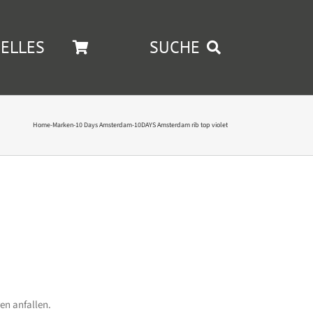
ELLES
SUCHE
Home
-
Marken
-
10 Days Amsterdam
-
10DAYS Amsterdam rib top violet
en anfallen.