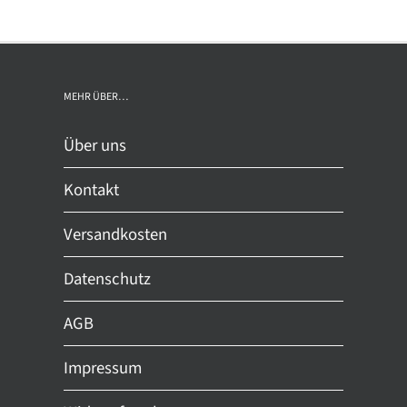
rere
ianten
MEHR ÜBER…
ionen
nnen
Über uns
Kontakt
duktseite
ählt
Versandkosten
den
Datenschutz
AGB
Impressum