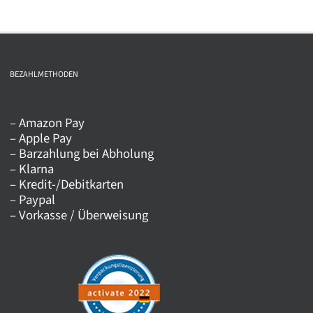
weist
mehrere
Varianten
auf.
BEZAHLMETHODEN
Die
Optionen
– Amazon Pay
können
– Apple Pay
auf
– Barzahlung bei Abholung
der
– Klarna
Produktseite
– Kredit-/Debitkarten
– Paypal
gewählt
– Vorkasse / Überweisung
werden