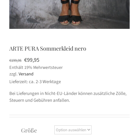
ARTE PURA Sommerkleid nero
Ursprünglicher
Aktueller
€
99,95
€
199,95
Enthält 19% Mehrwertsteuer
Preis
Preis
zzgl.
Versand
war:
ist:
Lieferzeit: ca. 2-3 Werktage
€199,95
€99,95.
Bei Lieferungen in Nicht-EU-Länder können zusätzliche Zölle,
Steuern und Gebühren anfallen.
Größe