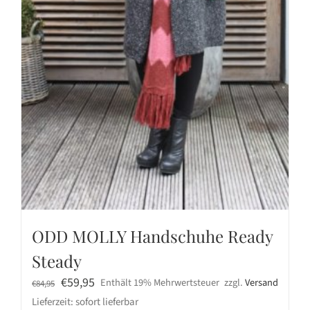
ODD MOLLY Handschuhe Ready
Steady
Ursprünglicher
Aktueller
€
59,95
Enthält 19% Mehrwertsteuer
zzgl.
Versand
€
84,95
Preis
Preis
Lieferzeit: sofort lieferbar