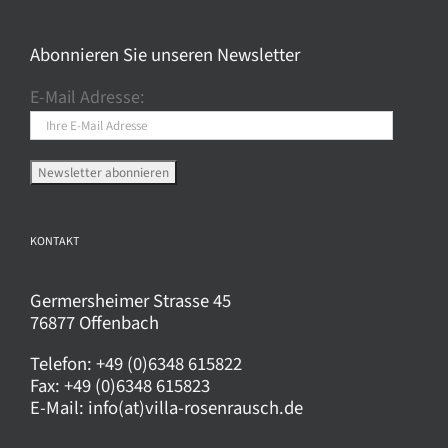
Die
Optionen
Abonnieren Sie unseren Newsletter
können
E-Mail Adresse:
auf
der
Produktseite
gewählt
werden
KONTAKT
Germersheimer Strasse 45
76877 Offenbach
Telefon:
+49 (0)6348 615822
Fax:
+49 (0)6348 615823
E-Mail:
info(at)villa-rosenrausch.de