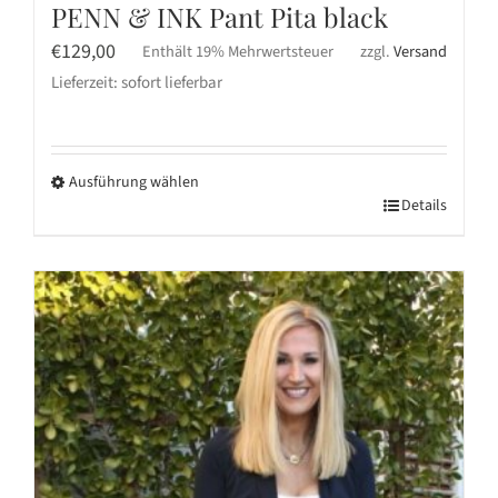
PENN & INK Pant Pita black
€
129,00
Enthält 19% Mehrwertsteuer
zzgl.
Versand
Lieferzeit: sofort lieferbar
Ausführung wählen
Dieses
Details
Produkt
weist
mehrere
Varianten
auf.
Die
Optionen
können
auf