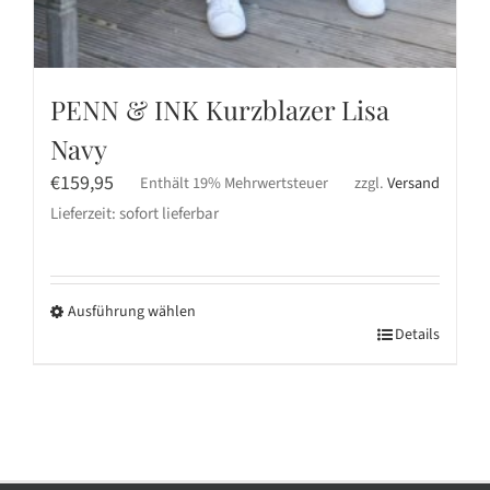
PENN & INK Kurzblazer Lisa
Navy
€
159,95
Enthält 19% Mehrwertsteuer
zzgl.
Versand
Lieferzeit: sofort lieferbar
Ausführung wählen
Dieses
Details
Produkt
weist
mehrere
Varianten
auf.