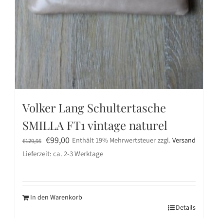
Volker Lang Schultertasche
SMILLA FT1 vintage naturel
Ursprünglicher
Aktueller
€
99,00
Enthält 19% Mehrwertsteuer
zzgl.
Versand
€
129,95
Preis
Preis
Lieferzeit: ca. 2-3 Werktage
war:
ist:
€129,95
€99,00.
In den Warenkorb
Details