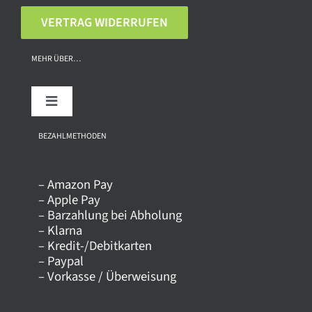
VERTRAG WIDERRUFEN
MEHR ÜBER…
Toggle
Navigation
Über uns
BEZAHLMETHODEN
– Amazon Pay
Kontakt
– Apple Pay
– Barzahlung bei Abholung
– Klarna
Versandkosten
– Kredit-/Debitkarten
– Paypal
– Vorkasse / Überweisung
Datenschutz