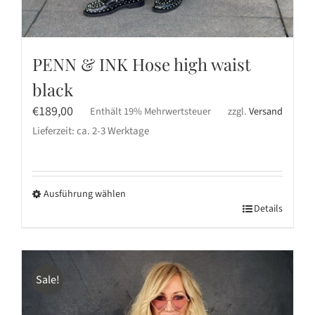
PENN & INK Hose high waist
black
€
189,00
Enthält 19% Mehrwertsteuer
zzgl.
Versand
Lieferzeit: ca. 2-3 Werktage
Ausführung wählen
Dieses
Details
Produkt
weist
mehrere
Sale!
Varianten
auf.