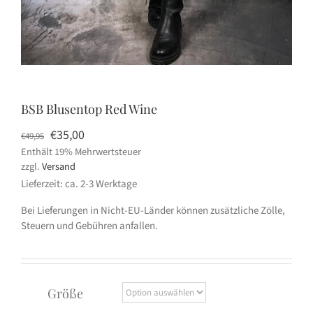
BSB Blusentop Red Wine
Ursprünglicher
Aktueller
€
35,00
€
49,95
Enthält 19% Mehrwertsteuer
Preis
Preis
zzgl.
Versand
war:
ist:
Lieferzeit: ca. 2-3 Werktage
€49,95
€35,00.
Bei Lieferungen in Nicht-EU-Länder können zusätzliche Zölle,
Steuern und Gebühren anfallen.
Größe