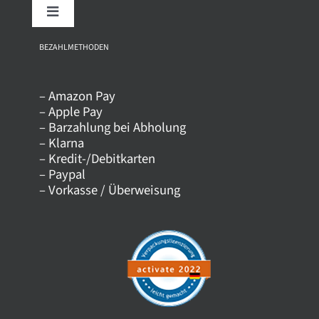
Toggle
Navigation
Über uns
BEZAHLMETHODEN
– Amazon Pay
Kontakt
– Apple Pay
– Barzahlung bei Abholung
– Klarna
Versandkosten
– Kredit-/Debitkarten
– Paypal
– Vorkasse / Überweisung
Datenschutz
AGB
Impressum