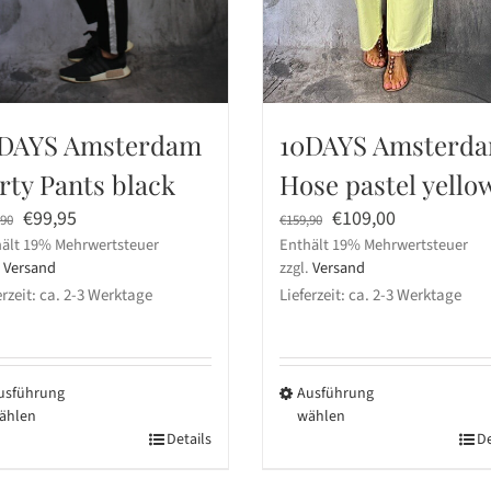
DAYS Amsterdam
10DAYS Amsterd
rty Pants black
Hose pastel yello
Ursprünglicher
Aktueller
Ursprünglicher
Aktueller
€
99,95
€
109,00
,90
€
159,90
ält 19% Mehrwertsteuer
Preis
Preis
Enthält 19% Mehrwertsteuer
Preis
Preis
.
Versand
zzgl.
Versand
war:
ist:
war:
ist:
erzeit: ca. 2-3 Werktage
Lieferzeit: ca. 2-3 Werktage
€149,90
€99,95.
€159,90
€109,00.
usführung
Ausführung
ählen
wählen
ses
Details
Dieses
De
dukt
Produkt