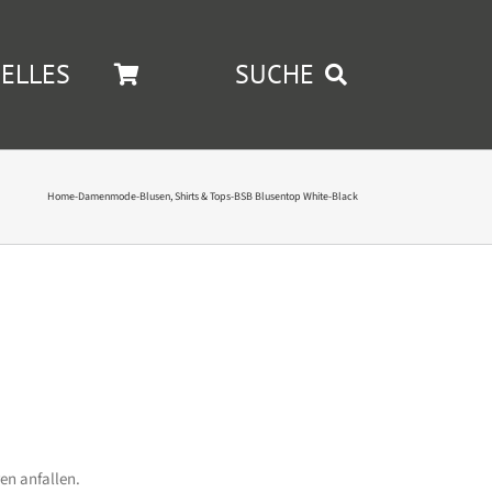
ELLES
SUCHE
Home
-
Damenmode
-
Blusen, Shirts & Tops
-
BSB Blusentop White-Black
en anfallen.