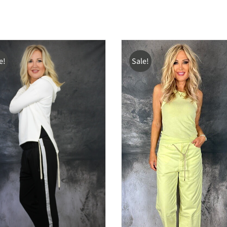
e!
Sale!