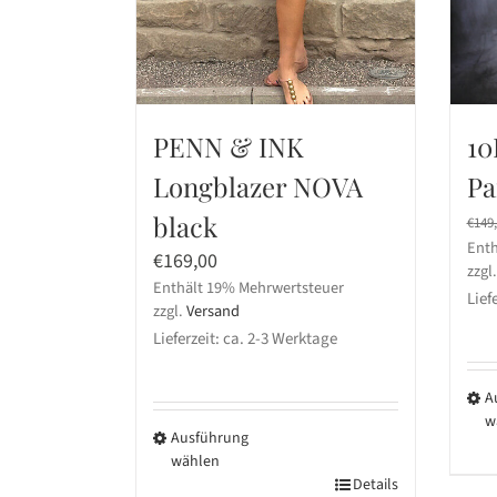
PENN & INK
10
Longblazer NOVA
Pa
black
€
149
Enth
€
169,00
zzgl
Enthält 19% Mehrwertsteuer
Lief
zzgl.
Versand
Lieferzeit: ca. 2-3 Werktage
A
w
Ausführung
Die
wählen
Pro
Dieses
Details