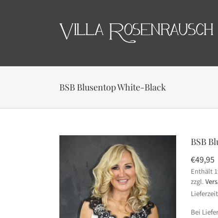
Skip
to
content
BSB Blusentop White-Black
BSB Bl
€
49,95
Enthält 
zzgl.
Ver
Lieferzei
Bei Lief