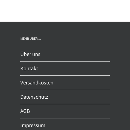
st
weist
rere
mehrere
ianten
Varianten
auf.
Die
MEHR ÜBER…
ionen
Optionen
nnen
können
Über uns
auf
der
Kontakt
duktseite
Produktseite
ählt
gewählt
Versandkosten
den
werden
Datenschutz
AGB
Impressum