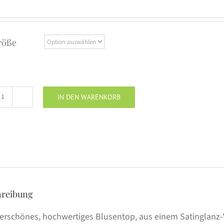
röße
IN DEN WARENKORB
BSB
Blusentop
White-
Black
Menge
hreibung
rschönes, hochwertiges Blusentop, aus einem Satinglanz-Vi