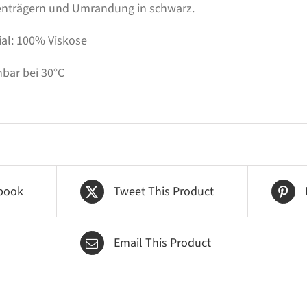
enträgern und Umrandung in schwarz.
ial: 100% Viskose
bar bei 30°C
book
Tweet This Product
Email This Product