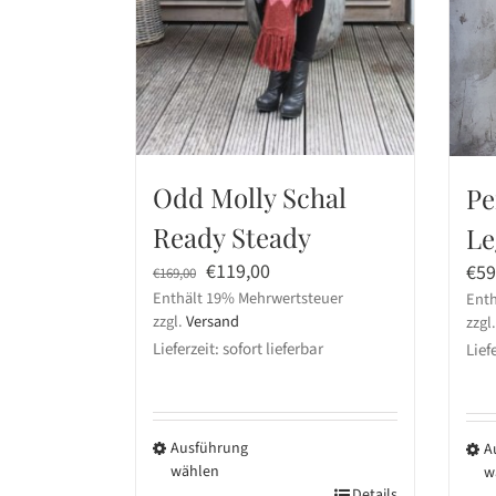
Odd Molly Schal
Pe
Ready Steady
Le
Ursprünglicher
Aktueller
€
119,00
€
59
€
169,00
Enthält 19% Mehrwertsteuer
Preis
Preis
Enth
zzgl.
Versand
zzgl
war:
ist:
Lieferzeit: sofort lieferbar
Lief
€169,00
€119,00.
Ausführung
A
wählen
w
Details