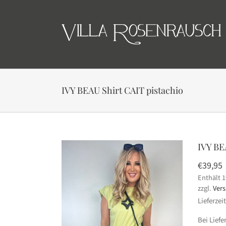
Skip
to
content
IVY BEAU Shirt CAIT pistachio
IVY BE
€
39,95
Enthält 
zzgl.
Ver
Lieferzei
Bei Lief