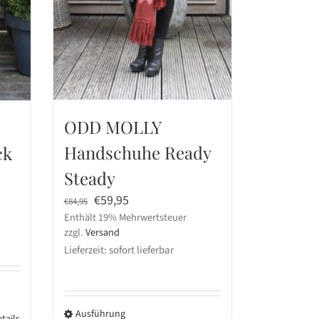
ODD MOLLY
Handschuhe Ready
ck
Steady
Ursprünglicher
Aktueller
€
59,95
€
84,95
Enthält 19% Mehrwertsteuer
Preis
Preis
zzgl.
Versand
war:
ist:
Lieferzeit: sofort lieferbar
€84,95
€59,95.
Ausführung