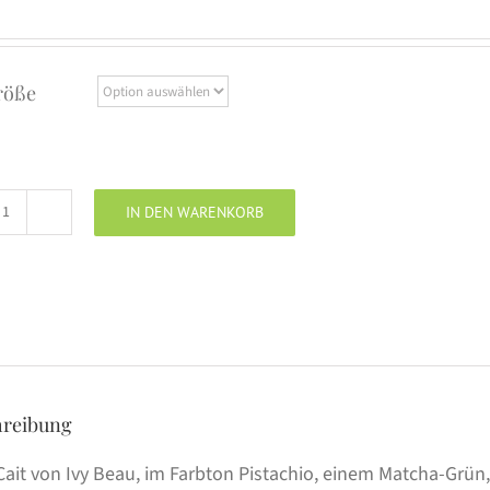
röße
IN DEN WARENKORB
IVY
BEAU
Shirt
CAIT
pistachio
Menge
hreibung
 Cait von Ivy Beau, im Farbton Pistachio, einem Matcha-Grün