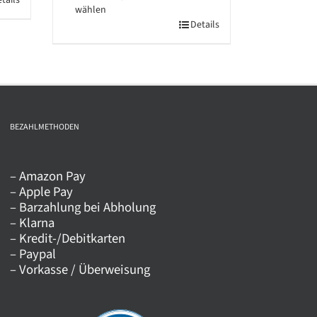
tails
wählen
Dieses
Details
Produkt
weist
mehrere
Varianten
auf.
BEZAHLMETHODEN
Die
Optionen
– Amazon Pay
können
– Apple Pay
auf
– Barzahlung bei Abholung
der
– Klarna
Produktseite
– Kredit-/Debitkarten
– Paypal
gewählt
– Vorkasse / Überweisung
werden