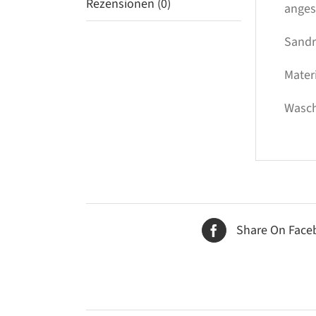
Rezensionen (0)
anges
Sandra
Mater
Wasch
Share On Face