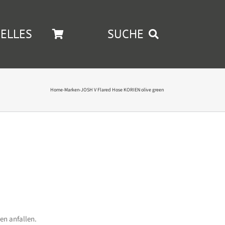
ELLES
SUCHE
Home
-
Marken
-
JOSH V Flared Hose KORIEN olive green
en anfallen.