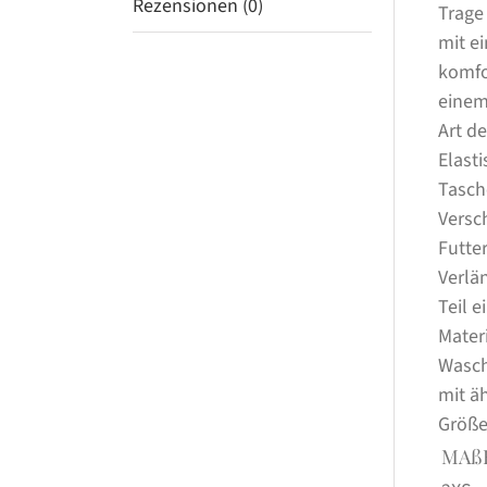
Rezensionen (0)
Trage
mit e
komfo
einem
Art d
Elast
Tasch
Versc
Futte
Verlä
Teil 
Mater
Wasch
mit ä
Größe
MAß