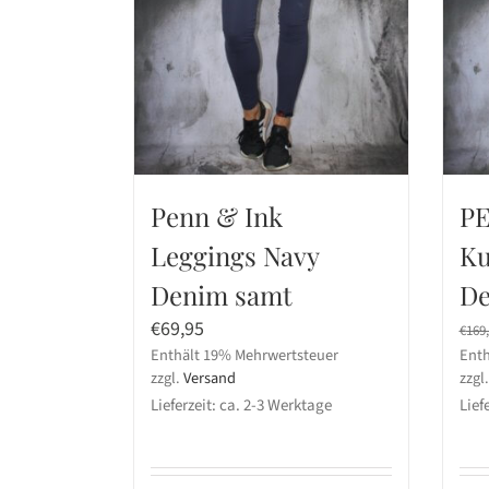
Penn & Ink
PE
Leggings Navy
Ku
Denim samt
De
€
69,95
€
169
Enthält 19% Mehrwertsteuer
Enth
zzgl.
Versand
zzgl
Lieferzeit: ca. 2-3 Werktage
Lief