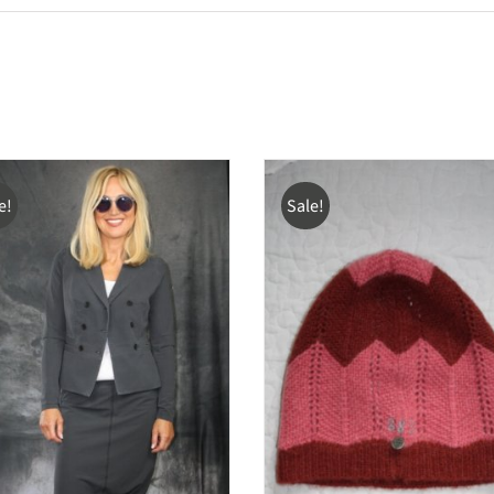
e!
Sale!