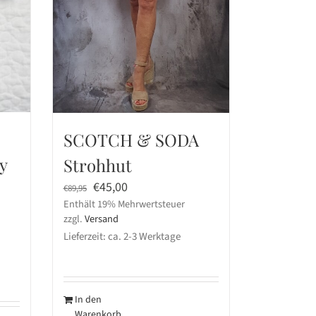
SCOTCH & SODA
y
Strohhut
Ursprünglicher
Aktueller
€
45,00
€
89,95
Enthält 19% Mehrwertsteuer
Preis
Preis
zzgl.
Versand
war:
ist:
Lieferzeit: ca. 2-3 Werktage
€89,95
€45,00.
In den
Warenkorb