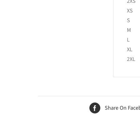
2XS
XS
S
M
L
XL
2XL
Share On Face