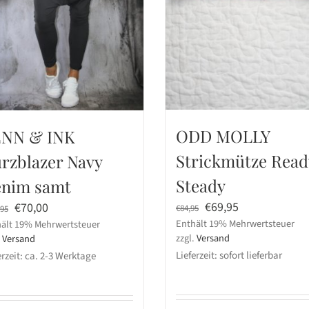
ODD MOLLY
NN & INK
Strickmütze Read
rzblazer Navy
Steady
nim samt
Ursprünglicher
Aktueller
Ursprünglicher
Aktueller
€
69,95
€
70,00
€
84,95
,95
Enthält 19% Mehrwertsteuer
Preis
Preis
ält 19% Mehrwertsteuer
Preis
Preis
zzgl.
Versand
.
Versand
war:
ist:
war:
ist:
Lieferzeit: sofort lieferbar
erzeit: ca. 2-3 Werktage
€84,95
€69,95.
€169,95
€70,00.