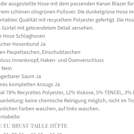
 die ausgestellte Hose mit dem passenden Kanan Blazer f
inem schönen olivgrünen Pullover. Die dunkelgrüne Hose mit 
rtablen Qualität mit recyceltem Polyester gefertigt. Die Ho
 Gürtel mit gebrandetem Detail versehen.
er Hose
Schlaghosen
ischer Hosenbund
Ja
en
Paspeltaschen, Einschubtaschen
hluss
Innenknopf, Haken- und Ösenverschluss
r
Nein
ngerbarer Saum
Ja
eines kompletten Anzugs
Ja
ial
78% Recyceltes Polyester, 12% Viskose, 5% TENCEL, 3% 
anleitung:
keine chemische Reinigung möglich, nicht im T
hnlichen Farben waschen, auf links waschen.
ntabelle:
E
EU
BRUST
TAILLE
HÜFTE