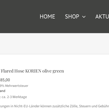
HOME
SHOP
AKTU
 Flared Hose KORIEN olive green
rsprünglicher
Aktueller
€
85,00
19% Mehrwertsteuer
reis
Preis
sand
ar:
ist:
t: ca. 2-3 Werktage
169,99
€85,00.
erungen in Nicht-EU-Länder können zusätzliche Zölle, Steuern und Gebühr