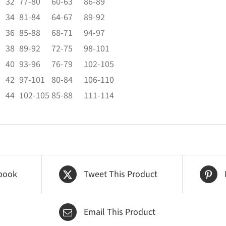
32
77-80
60-63
86-89
34
81-84
64-67
89-92
36
85-88
68-71
94-97
38
89-92
72-75
98-101
40
93-96
76-79
102-105
42
97-101
80-84
106-110
44
102-105
85-88
111-114
book
Tweet This Product
Email This Product