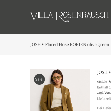
Skip
to
content
JOSH V Flared Hose KORIEN olive green
JOSH V
Sale!
U
€
169,99
Enthält 
P
zzgl.
Ver
w
Lieferzei
€
Bei Lief