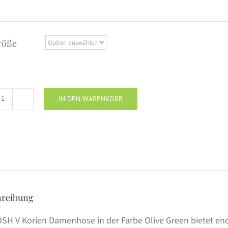
röße
IN DEN WARENKORB
JOSH
V
Flared
Hose
KORIEN
olive
green
hreibung
Menge
OSH V Korien Damenhose in der Farbe Olive Green bietet e