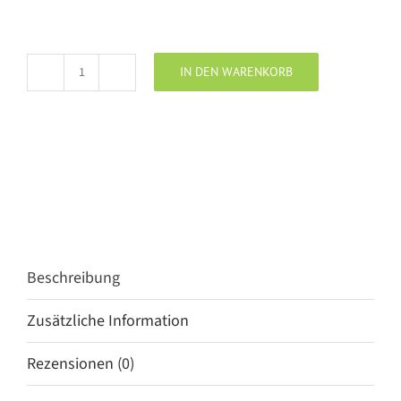
IN DEN WARENKORB
JOSH
V
Rock
Lederoptik
ESRA
olive
green
Menge
Beschreibung
Zusätzliche Information
Rezensionen (0)