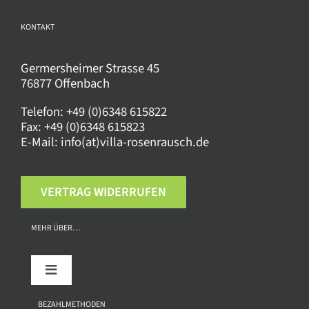
werden
KONTAKT
Germersheimer Strasse 45
76877 Offenbach
Telefon:
+49 (0)6348 615822
Fax:
+49 (0)6348 615823
E-Mail:
info(at)villa-rosenrausch.de
VERTRAG WIDERRUFEN
MEHR ÜBER…
Toggle
Navigation
Über uns
BEZAHLMETHODEN