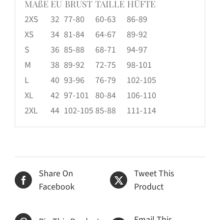
MAßE
EU
BRUST
TAILLE
HÜFTE
2XS
32
77-80
60-63
86-89
XS
34
81-84
64-67
89-92
S
36
85-88
68-71
94-97
M
38
89-92
72-75
98-101
L
40
93-96
76-79
102-105
XL
42
97-101
80-84
106-110
2XL
44
102-105
85-88
111-114
Share On
Tweet This
Facebook
Product
Email This