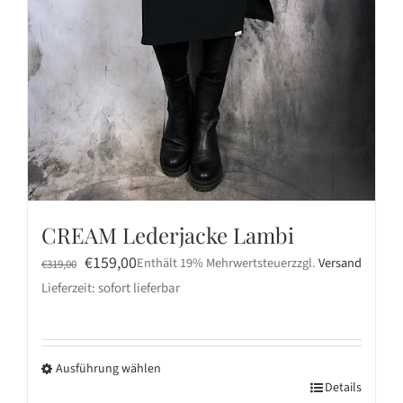
CREAM Lederjacke Lambi
Ursprünglicher
Aktueller
€
159,00
Enthält 19% Mehrwertsteuer
zzgl.
Versand
€
319,00
Preis
Preis
Lieferzeit: sofort lieferbar
war:
ist:
€319,00
€159,00.
Ausführung wählen
Dieses
Details