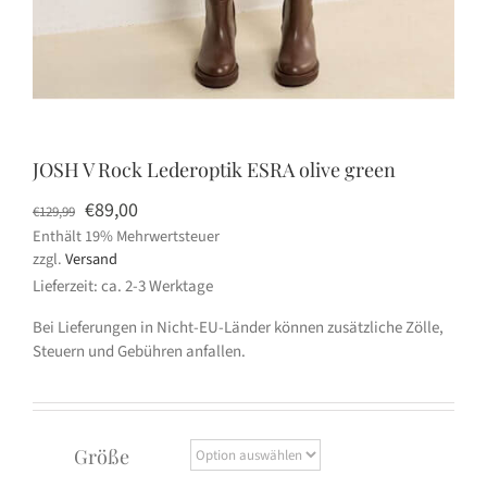
JOSH V Rock Lederoptik ESRA olive green
Ursprünglicher
Aktueller
€
89,00
€
129,99
Enthält 19% Mehrwertsteuer
Preis
Preis
zzgl.
Versand
war:
ist:
Lieferzeit: ca. 2-3 Werktage
€129,99
€89,00.
Bei Lieferungen in Nicht-EU-Länder können zusätzliche Zölle,
Steuern und Gebühren anfallen.
Größe