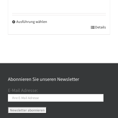
Ausführung wählen
Dieses
Details
Produkt
weist
mehrere
Varianten
auf.
Die
Optionen
Abonnieren Sie unseren Newsletter
können
E-Mail Adresse:
auf
der
Produktseite
gewählt