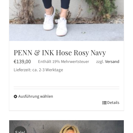
PENN & INK Hose Rosy Navy
€
139,00
Enthält 19% Mehrwertsteuer
zzgl.
Versand
Lieferzeit: ca. 2-3 Werktage
Ausführung wählen
Dieses
Details
Produkt
weist
mehrere
Sale!