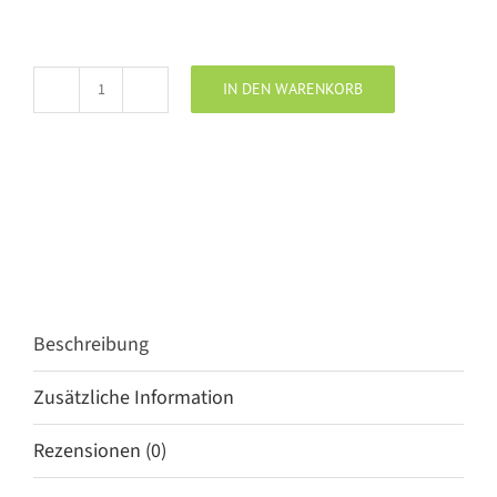
IN DEN WARENKORB
Lotus
Eaters
Top
Tyson
offwhite
Menge
Beschreibung
Zusätzliche Information
Rezensionen (0)