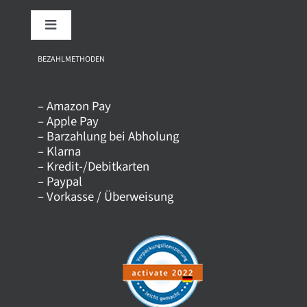
Toggle
Navigation
Über uns
BEZAHLMETHODEN
– Amazon Pay
Kontakt
– Apple Pay
– Barzahlung bei Abholung
– Klarna
Versandkosten
– Kredit-/Debitkarten
– Paypal
– Vorkasse / Überweisung
Datenschutz
AGB
Impressum