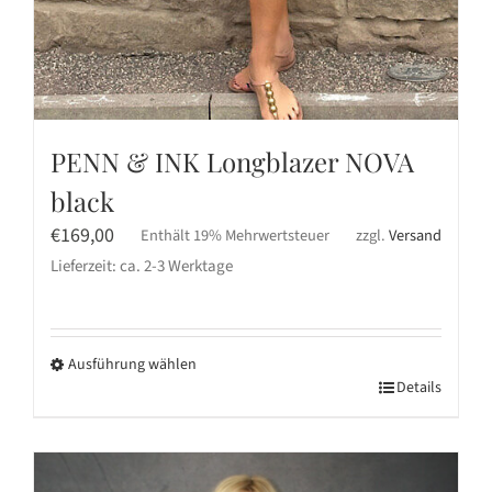
PENN & INK Longblazer NOVA
black
€
169,00
Enthält 19% Mehrwertsteuer
zzgl.
Versand
Lieferzeit: ca. 2-3 Werktage
Ausführung wählen
Dieses
Details
Produkt
weist
mehrere