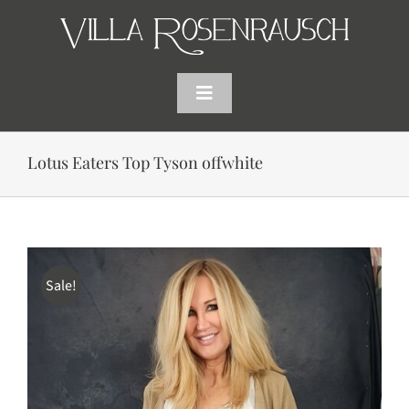
Skip
to
content
Toggle
Navigation
HOME
Lotus Eaters Top Tyson offwhite
SHOP
AKTUELLES
Sale!
WARENKORB
SUCHE