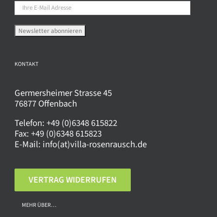
der
Produktseite
gewählt
werden
KONTAKT
Germersheimer Strasse 45
76877 Offenbach
Telefon:
+49 (0)6348 615822
Fax:
+49 (0)6348 615823
E-Mail:
info(at)villa-rosenrausch.de
VERTRAG WIDERRUFEN
MEHR ÜBER…