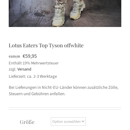
Lotus Eaters Top Tyson offwhite
Ursprünglicher
Aktueller
€
59,95
€
109,95
Enthält 19% Mehrwertsteuer
Preis
Preis
zzgl.
Versand
war:
ist:
Lieferzeit: ca. 2-3 Werktage
€109,95
€59,95.
Bei Lieferungen in Nicht-EU-Länder können zusätzliche Zölle,
Steuern und Gebühren anfallen.
Größe