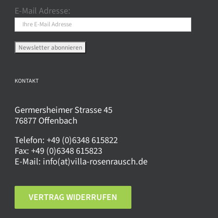
können
E-Mail Adresse:
auf
der
Produktseite
gewählt
werden
KONTAKT
Germersheimer Strasse 45
76877 Offenbach
Telefon:
+49 (0)6348 615822
Fax:
+49 (0)6348 615823
E-Mail:
info(at)villa-rosenrausch.de
VERTRAG WIDERRUFEN