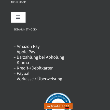
MEHR ÜBER…
Toggle
Navigation
Über uns
BEZAHLMETHODEN
– Amazon Pay
Kontakt
– Apple Pay
– Barzahlung bei Abholung
– Klarna
Versandkosten
– Kredit-/Debitkarten
– Paypal
– Vorkasse / Überweisung
Datenschutz
AGB