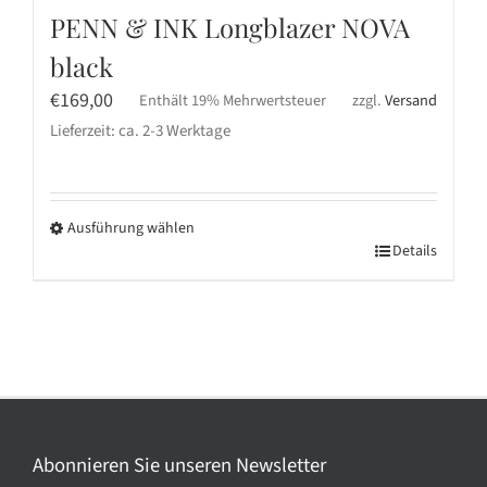
PENN & INK Longblazer NOVA
black
€
169,00
Enthält 19% Mehrwertsteuer
zzgl.
Versand
Lieferzeit: ca. 2-3 Werktage
Ausführung wählen
Dieses
Details
Produkt
weist
mehrere
Varianten
auf.
Die
Optionen
Abonnieren Sie unseren Newsletter