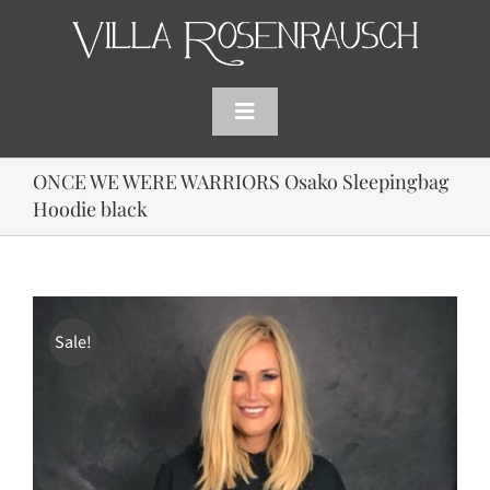
Skip
to
content
Toggle
Navigation
HOME
ONCE WE WERE WARRIORS Osako Sleepingbag
Hoodie black
SHOP
AKTUELLES
Sale!
WARENKORB
SUCHE