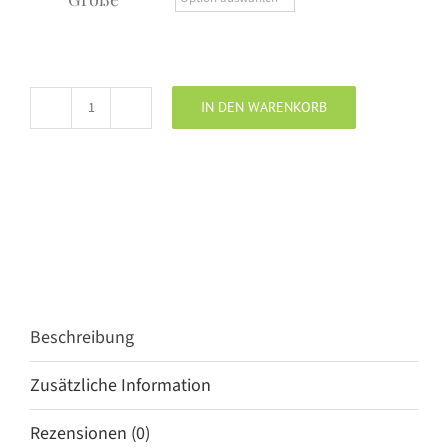
IN DEN WARENKORB
ONCE
WE
WERE
WARRIORS
Osako
Sleepingbag
Hoodie
black
Menge
Beschreibung
Zusätzliche Information
Rezensionen (0)