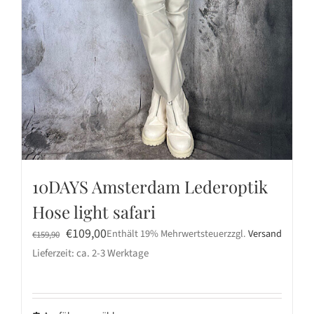
10DAYS Amsterdam Lederoptik
Hose light safari
Ursprünglicher
Aktueller
€
109,00
Enthält 19% Mehrwertsteuer
zzgl.
Versand
€
159,90
Preis
Preis
Lieferzeit: ca. 2-3 Werktage
war:
ist:
€159,90
€109,00.