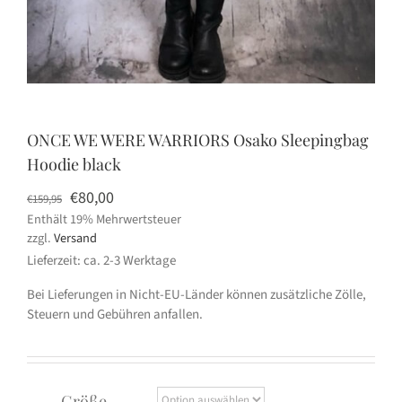
ONCE WE WERE WARRIORS Osako Sleepingbag
Hoodie black
Ursprünglicher
Aktueller
€
80,00
€
159,95
Enthält 19% Mehrwertsteuer
Preis
Preis
zzgl.
Versand
war:
ist:
Lieferzeit: ca. 2-3 Werktage
€159,95
€80,00.
Bei Lieferungen in Nicht-EU-Länder können zusätzliche Zölle,
Steuern und Gebühren anfallen.
Größe