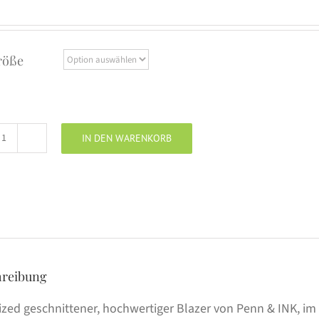
röße
IN DEN WARENKORB
PENN
&
INK
Blazer
antra
Menge
hreibung
ized geschnittener, hochwertiger Blazer von Penn & INK, im F