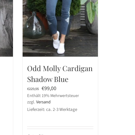
Odd Molly Cardigan
Shadow Blue
Ursprünglicher
Aktueller
€
99,00
€
229,95
Enthält 19% Mehrwertsteuer
Preis
Preis
zzgl.
Versand
war:
ist:
Lieferzeit: ca. 2-3 Werktage
€229,95
€99,00.