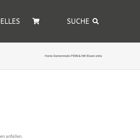
ELLES
SUCHE
Home
-
Damenmode
-
PENN & INK Blazer antra
en anfallen.