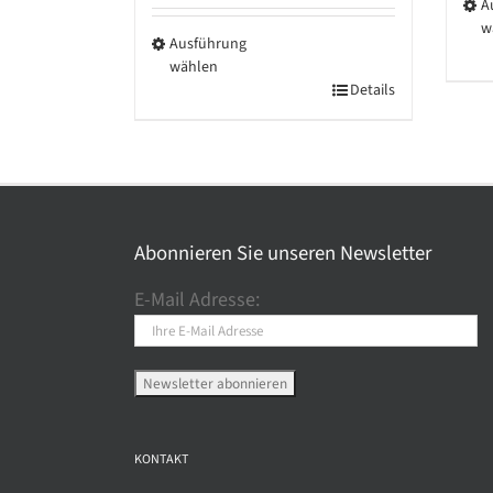
A
w
Ausführung
Die
wählen
Pro
Dieses
Details
wei
Produkt
meh
weist
Var
mehrere
auf.
Varianten
Die
auf.
Abonnieren Sie unseren Newsletter
Opt
Die
kö
E-Mail Adresse:
Optionen
auf
können
der
auf
Pro
der
gew
Produktseite
wer
gewählt
KONTAKT
werden