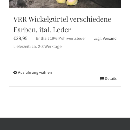
VRR Wickelgürtel verschiedene
Farben, ital. Leder
€
29,95
Enthält 19% Mehrwertsteuer
zzgl.
Versand
Lieferzeit: ca. 2-3 Werktage
Ausführung wählen
Dieses
Details
Produkt
weist
mehrere
Varianten
auf.
Die