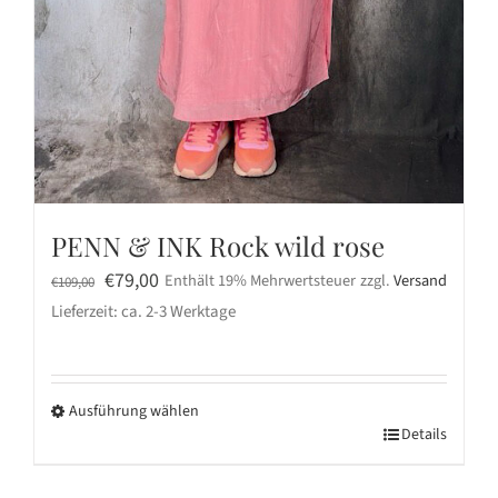
PENN & INK Rock wild rose
Ursprünglicher
Aktueller
€
79,00
Enthält 19% Mehrwertsteuer
zzgl.
Versand
€
109,00
Preis
Preis
Lieferzeit: ca. 2-3 Werktage
war:
ist:
€109,00
€79,00.
Ausführung wählen
Dieses
Details
Produkt
weist