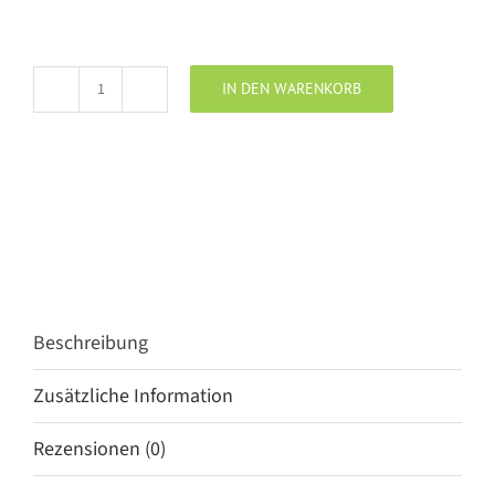
IN DEN WARENKORB
Penn
&
Ink
Blazer
light
grey
Menge
Beschreibung
Zusätzliche Information
Rezensionen (0)