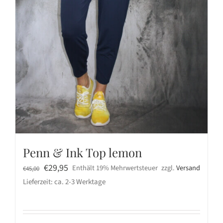
Penn & Ink Top lemon
Ursprünglicher
Aktueller
€
29,95
Enthält 19% Mehrwertsteuer
zzgl.
Versand
€
45,00
Preis
Preis
Lieferzeit: ca. 2-3 Werktage
war:
ist:
€45,00
€29,95.