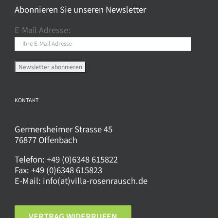
Optionen
Abonnieren Sie unseren Newsletter
können
E-Mail Adresse:
auf
der
Produktseite
gewählt
werden
KONTAKT
Germersheimer Strasse 45
76877 Offenbach
Telefon:
+49 (0)6348 615822
Fax:
+49 (0)6348 615823
E-Mail:
info(at)villa-rosenrausch.de
VERTRAG WIDERRUFEN