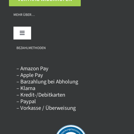
MEHR ÜBER…
Toggle
Navigation
Über uns
BEZAHLMETHODEN
– Amazon Pay
Kontakt
– Apple Pay
– Barzahlung bei Abholung
– Klarna
Versandkosten
– Kredit-/Debitkarten
– Paypal
– Vorkasse / Überweisung
Datenschutz
AGB