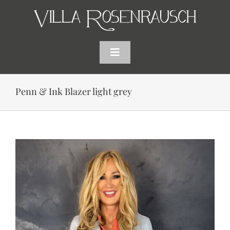
Skip
to
content
Toggle
Navigation
HOME
Penn & Ink Blazer light grey
SHOP
AKTUELLES
WARENKORB
SUCHE