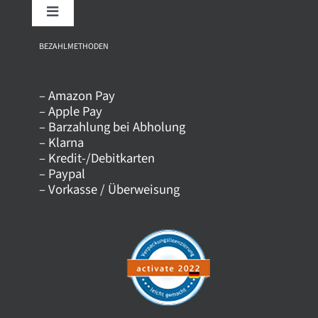
Toggle
Navigation
Über uns
BEZAHLMETHODEN
– Amazon Pay
Kontakt
– Apple Pay
– Barzahlung bei Abholung
– Klarna
Versandkosten
– Kredit-/Debitkarten
– Paypal
– Vorkasse / Überweisung
Datenschutz
AGB
Impressum