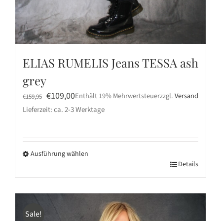
ELIAS RUMELIS Jeans TESSA ash
grey
Ursprünglicher
Aktueller
€
109,00
Enthält 19% Mehrwertsteuer
zzgl.
Versand
€
159,95
Preis
Preis
Lieferzeit: ca. 2-3 Werktage
war:
ist:
€159,95
€109,00.
Ausführung wählen
Dieses
Details
Produkt
weist
mehrere
Sale!
Varianten