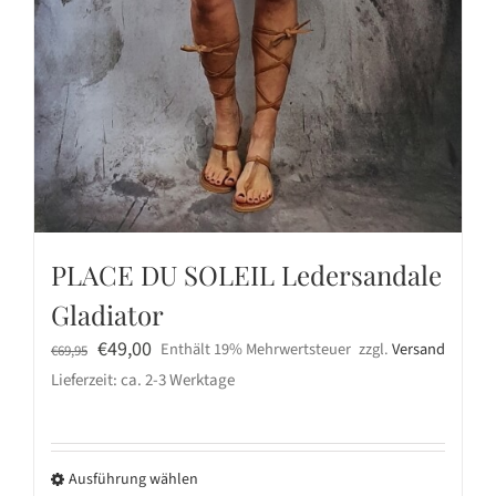
PLACE DU SOLEIL Ledersandale
Gladiator
Ursprünglicher
Aktueller
€
49,00
Enthält 19% Mehrwertsteuer
zzgl.
Versand
€
69,95
Preis
Preis
Lieferzeit: ca. 2-3 Werktage
war:
ist:
€69,95
€49,00.
Ausführung wählen