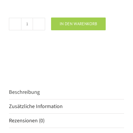
IN DEN WARENKORB
Penn
&
Ink
Hoodie
almond
Menge
Beschreibung
Zusätzliche Information
Rezensionen (0)