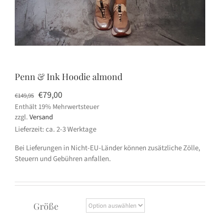
Penn & Ink Hoodie almond
Ursprünglicher
Aktueller
€
79,00
€
149,95
Enthält 19% Mehrwertsteuer
Preis
Preis
zzgl.
Versand
war:
ist:
Lieferzeit: ca. 2-3 Werktage
€149,95
€79,00.
Bei Lieferungen in Nicht-EU-Länder können zusätzliche Zölle,
Steuern und Gebühren anfallen.
Größe