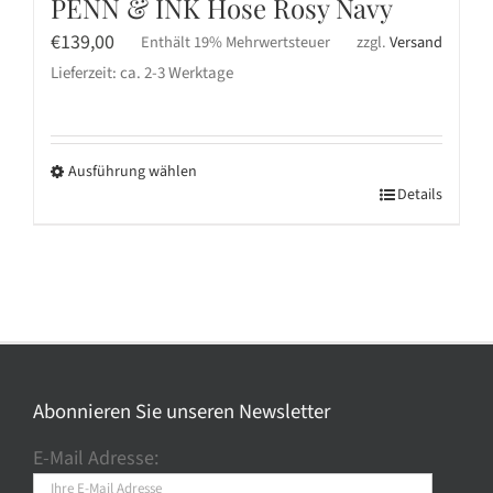
PENN & INK Hose Rosy Navy
€
139,00
Enthält 19% Mehrwertsteuer
zzgl.
Versand
Lieferzeit: ca. 2-3 Werktage
Ausführung wählen
Dieses
Details
Produkt
weist
mehrere
Varianten
auf.
Die
Optionen
Abonnieren Sie unseren Newsletter
können
E-Mail Adresse:
auf