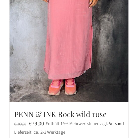
PENN & INK Rock wild rose
Ursprünglicher
Aktueller
€
79,00
Enthält 19% Mehrwertsteuer
zzgl.
Versand
€
109,00
Preis
Preis
Lieferzeit: ca. 2-3 Werktage