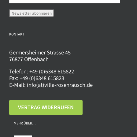
der
Produktseite
gewählt
werden
KONTAKT
Germersheimer Strasse 45
76877 Offenbach
Telefon:
+49 (0)6348 615822
Fax:
+49 (0)6348 615823
E-Mail:
info(at)villa-rosenrausch.de
VERTRAG WIDERRUFEN
MEHR ÜBER…