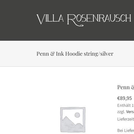
Skip
to
content
Penn & Ink Hoodie string/silver
Penn &
€
89,95
Enthält 
zzgl.
Ver
Lieferzei
Bei Lief