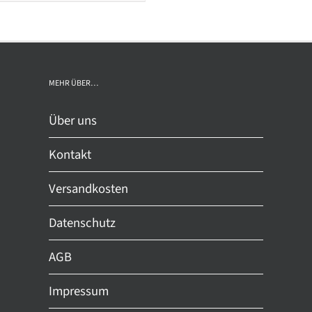
dukt
mehrere
st
Varianten
rere
auf.
ianten
Die
MEHR ÜBER…
Optionen
können
ionen
Über uns
auf
nnen
der
Kontakt
Produktseite
gewählt
Versandkosten
duktseite
werden
ählt
Datenschutz
den
AGB
Impressum