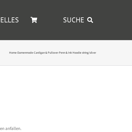
ELLES
SUCHE
Home
-
Damenmode
-
Cardigan & Pullover
-
Penn & Ink Hoodie string/silver
en anfallen.