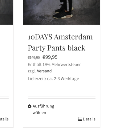
10DAYS Amsterdam
Party Pants black
Ursprünglicher
Aktueller
€
99,95
€
149,90
Enthält 19% Mehrwertsteuer
Preis
Preis
zzgl.
Versand
war:
ist:
Lieferzeit: ca. 2-3 Werktage
€149,90
€99,95.
Ausführung
wählen
tails
Dieses
Details
Produkt
weist