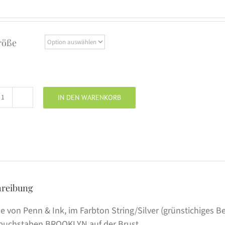
röße
IN DEN WARENKORB
Penn
&
Ink
Hoodie
string/silver
Menge
hreibung
e von Penn & Ink, im Farbton String/Silver (grünstichiges B
buchstaben BROOKLYN auf der Brust.