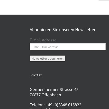
mehrere
Pro
Varianten
wei
auf.
meh
Die
Var
Optionen
auf.
Abonnieren Sie unseren Newsletter
können
Die
E-Mail Adresse:
auf
Opt
der
kö
Produktseite
auf
gewählt
der
werden
Pro
gew
KONTAKT
wer
Germersheimer Strasse 45
76877 Offenbach
Telefon:
+49 (0)6348 615822