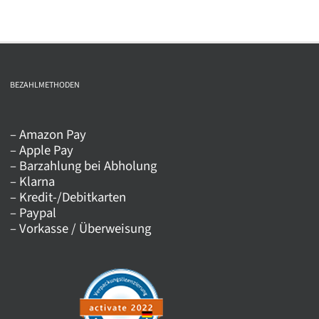
mehrere
Varianten
auf.
Die
BEZAHLMETHODEN
Optionen
können
auf
– Amazon Pay
– Apple Pay
der
– Barzahlung bei Abholung
Produktseite
– Klarna
gewählt
– Kredit-/Debitkarten
werden
– Paypal
– Vorkasse / Überweisung