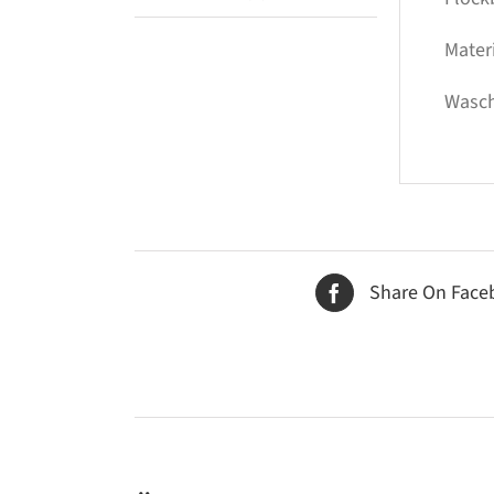
Mater
Wasch
Share On Face