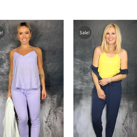
e!
Sale!