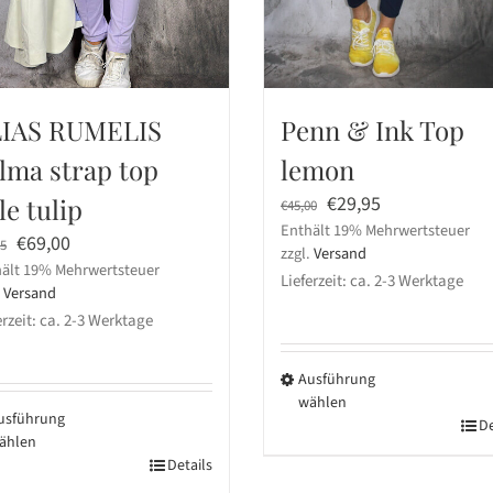
IAS RUMELIS
Penn & Ink Top
lma strap top
lemon
Ursprünglicher
Aktueller
€
29,95
le tulip
€
45,00
Enthält 19% Mehrwertsteuer
Preis
Preis
Ursprünglicher
Aktueller
€
69,00
95
zzgl.
Versand
war:
ist:
ält 19% Mehrwertsteuer
Preis
Preis
Lieferzeit: ca. 2-3 Werktage
€45,00
€29,95.
.
Versand
war:
ist:
erzeit: ca. 2-3 Werktage
€99,95
€69,00.
Ausführung
wählen
usführung
Dieses
De
ählen
Produkt
ses
Details
weist