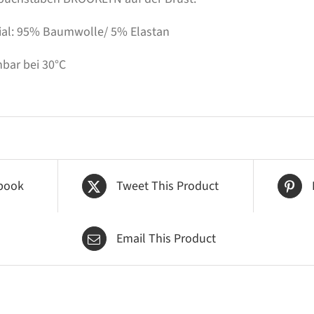
ial: 95% Baumwolle/ 5% Elastan
bar bei 30°C
book
Tweet This Product
Email This Product