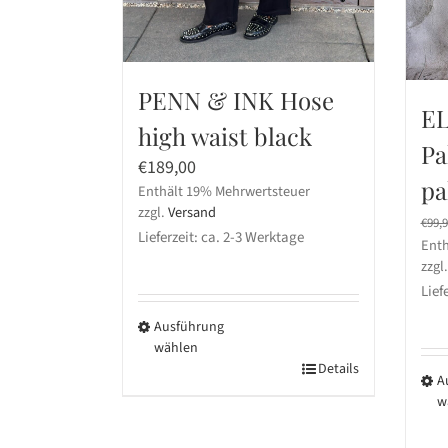
PENN & INK Hose
EL
high waist black
Pa
€
189,00
pa
Enthält 19% Mehrwertsteuer
zzgl.
Versand
€
99,
Lieferzeit: ca. 2-3 Werktage
Enth
zzgl
Lief
Ausführung
wählen
Dieses
Details
A
Produkt
w
weist
Die