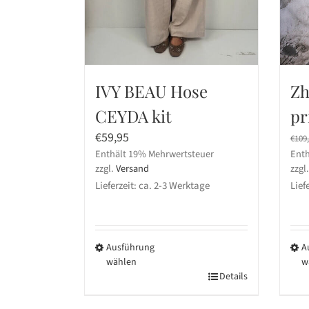
IVY BEAU Hose
Zh
CEYDA kit
pr
€
59,95
€
109
Enthält 19% Mehrwertsteuer
Enth
zzgl.
Versand
zzgl
Lieferzeit: ca. 2-3 Werktage
Lief
Ausführung
A
wählen
w
Dieses
Details
Die
Produkt
Pro