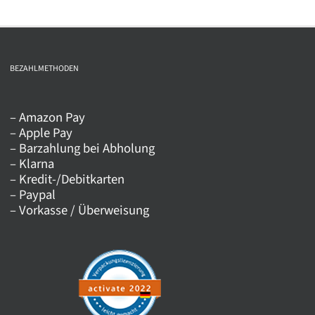
weist
mehrere
Varianten
auf.
BEZAHLMETHODEN
Die
Optionen
– Amazon Pay
können
– Apple Pay
auf
– Barzahlung bei Abholung
der
– Klarna
Produktseite
– Kredit-/Debitkarten
– Paypal
gewählt
– Vorkasse / Überweisung
werden