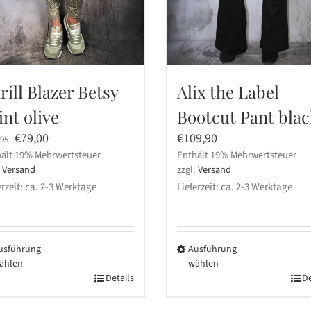
rill Blazer Betsy
Alix the Label
int olive
Bootcut Pant blac
Ursprünglicher
Aktueller
€
79,00
€
109,90
,95
ält 19% Mehrwertsteuer
Preis
Preis
Enthält 19% Mehrwertsteuer
.
Versand
zzgl.
Versand
war:
ist:
erzeit: ca. 2-3 Werktage
Lieferzeit: ca. 2-3 Werktage
€109,95
€79,00.
usführung
Ausführung
ählen
wählen
ses
Details
Dieses
De
dukt
Produkt