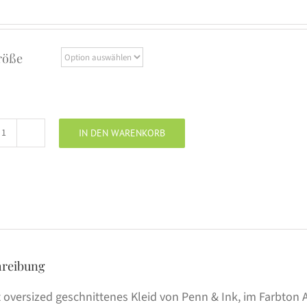
röße
IN DEN WARENKORB
Penn
&
Ink
Kleid
antra
Menge
hreibung
 oversized geschnittenes Kleid von Penn & Ink, im Farbton An