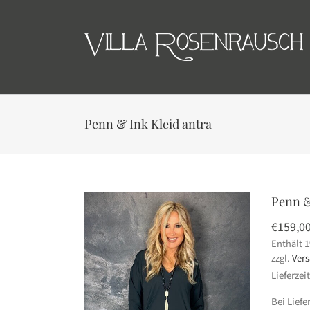
Skip
to
content
Penn & Ink Kleid antra
Penn &
€
159,0
Enthält 
zzgl.
Ver
Lieferzei
Bei Lief