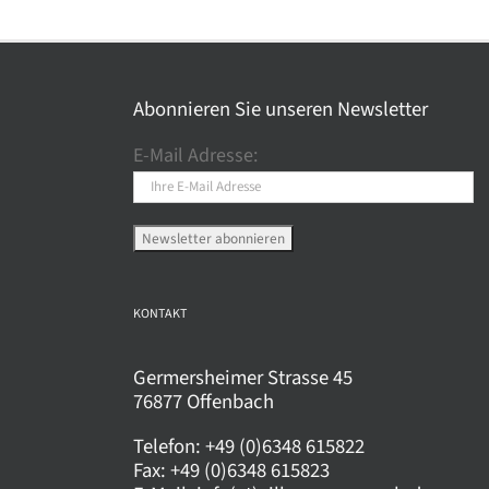
weist
wei
mehrere
meh
Varianten
Var
auf.
auf.
Abonnieren Sie unseren Newsletter
Die
Die
E-Mail Adresse:
Optionen
Opt
können
kö
auf
auf
der
der
Produktseite
Pro
gewählt
gew
KONTAKT
werden
wer
Germersheimer Strasse 45
76877 Offenbach
Telefon:
+49 (0)6348 615822
Fax:
+49 (0)6348 615823