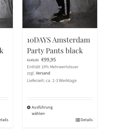
10DAYS Amsterdam
k
Party Pants black
Ursprünglicher
Aktueller
€
99,95
€
149,90
Enthält 19% Mehrwertsteuer
Preis
Preis
zzgl.
Versand
war:
ist:
Lieferzeit: ca. 2-3 Werktage
€149,90
€99,95.
Ausführung
wählen
tails
Dieses
Details
Produkt