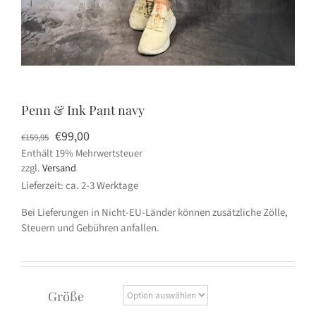
Penn & Ink Pant navy
Ursprünglicher
Aktueller
€
99,00
€
159,95
Enthält 19% Mehrwertsteuer
Preis
Preis
zzgl.
Versand
war:
ist:
Lieferzeit: ca. 2-3 Werktage
€159,95
€99,00.
Bei Lieferungen in Nicht-EU-Länder können zusätzliche Zölle,
Steuern und Gebühren anfallen.
Größe