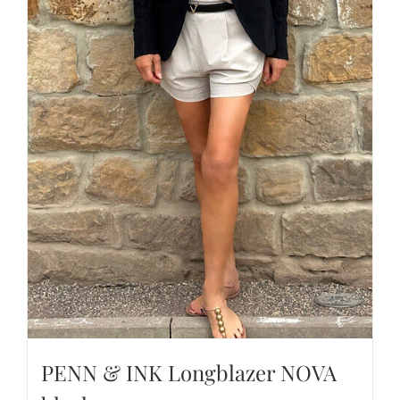
PENN & INK Longblazer NOVA