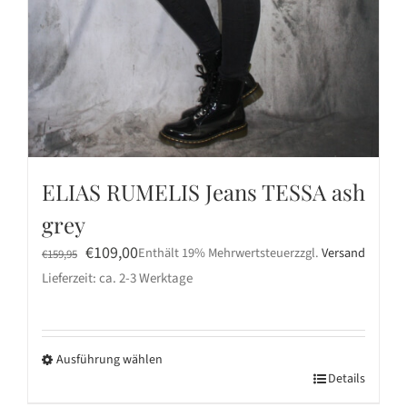
ELIAS RUMELIS Jeans TESSA ash
grey
Ursprünglicher
Aktueller
€
109,00
Enthält 19% Mehrwertsteuer
zzgl.
Versand
€
159,95
Preis
Preis
Lieferzeit: ca. 2-3 Werktage
war:
ist:
€159,95
€109,00.
Ausführung wählen
Dieses
Details
Produkt