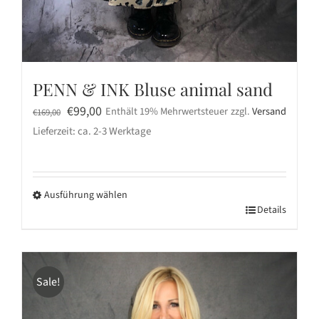
PENN & INK Bluse animal sand
Ursprünglicher
Aktueller
€
99,00
Enthält 19% Mehrwertsteuer
zzgl.
Versand
€
169,00
Preis
Preis
Lieferzeit: ca. 2-3 Werktage
war:
ist:
€169,00
€99,00.
Ausführung wählen
Dieses
Details
Produkt
weist
mehrere
Sale!
Varianten
auf.