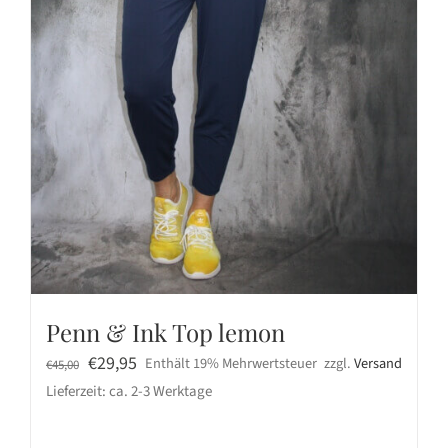
Penn & Ink Top lemon
Ursprünglicher
Aktueller
€
29,95
Enthält 19% Mehrwertsteuer
zzgl.
Versand
€
45,00
Preis
Preis
Lieferzeit: ca. 2-3 Werktage
war:
ist:
€45,00
€29,95.