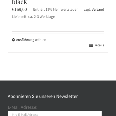
black
€
169,00
Enthält 19% Mehrwertsteuer
zzgl.
Versand
Lieferzeit: ca. 2-3 Werktage
Ausführung wählen
Dieses
Details
Produkt
weist
mehrere
Varianten
auf.
Die
Optionen
Abonnieren Sie unseren Newsletter
können
E-Mail Adresse:
auf
der