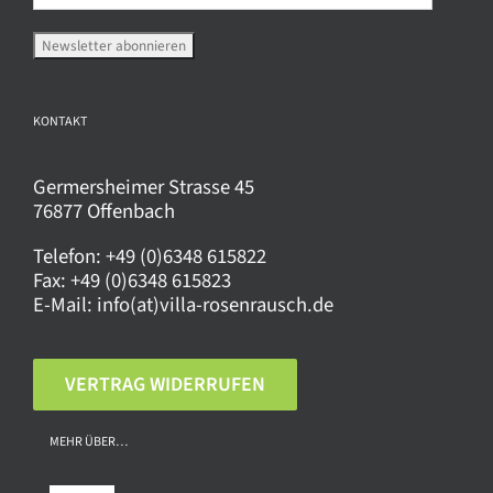
Produktseite
gewählt
werden
KONTAKT
Germersheimer Strasse 45
76877 Offenbach
Telefon:
+49 (0)6348 615822
Fax:
+49 (0)6348 615823
E-Mail:
info(at)villa-rosenrausch.de
VERTRAG WIDERRUFEN
MEHR ÜBER…