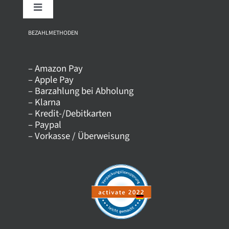
Toggle
Navigation
Über uns
BEZAHLMETHODEN
– Amazon Pay
Kontakt
– Apple Pay
– Barzahlung bei Abholung
– Klarna
Versandkosten
– Kredit-/Debitkarten
– Paypal
– Vorkasse / Überweisung
Datenschutz
AGB
Impressum