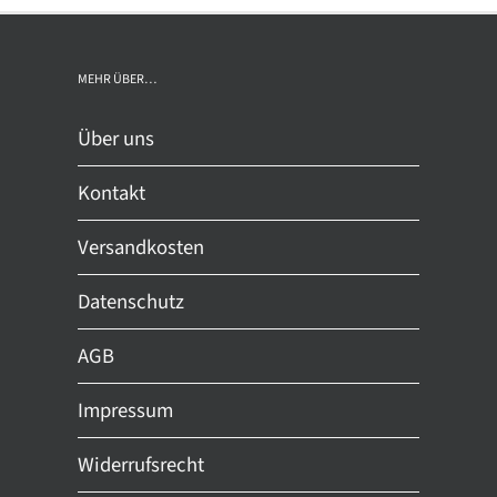
rere
mehrere
ianten
Varianten
auf.
MEHR ÜBER…
Die
ionen
Optionen
Über uns
nnen
können
auf
Kontakt
der
Versandkosten
duktseite
Produktseite
ählt
gewählt
Datenschutz
den
werden
AGB
Impressum
Widerrufsrecht