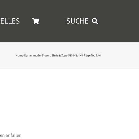
ELLES
SUCHE
Home
-
Damenmode
-
Blusen, Shirts & Tops
-
PENN & INK Ripp-Top kiwi
en anfallen.