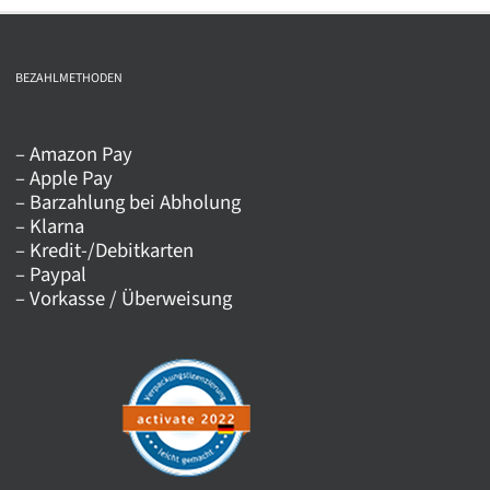
mehrere
Varianten
auf.
BEZAHLMETHODEN
Die
Optionen
– Amazon Pay
können
– Apple Pay
auf
– Barzahlung bei Abholung
der
– Klarna
Produktseite
– Kredit-/Debitkarten
– Paypal
gewählt
– Vorkasse / Überweisung
werden