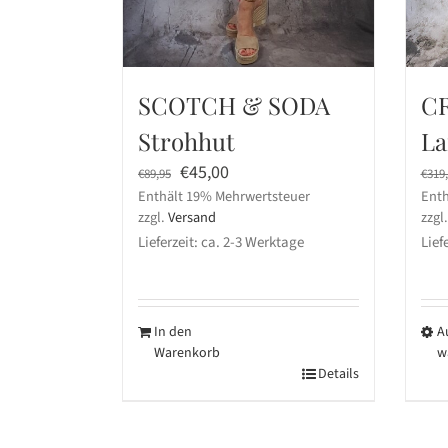
SCOTCH & SODA
CR
Strohhut
La
Ursprünglicher
Aktueller
€
45,00
€
89,95
€
319
Enthält 19% Mehrwertsteuer
Preis
Preis
Enth
zzgl.
Versand
zzgl
war:
ist:
Lieferzeit: ca. 2-3 Werktage
Liefe
€89,95
€45,00.
In den
A
Warenkorb
w
Details
Die
Pro
wei