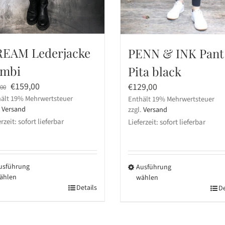
EAM Lederjacke
PENN & INK Pant
mbi
Pita black
Ursprünglicher
Aktueller
€
159,00
€
129,00
,00
ält 19% Mehrwertsteuer
Preis
Preis
Enthält 19% Mehrwertsteuer
.
Versand
zzgl.
Versand
war:
ist:
rzeit: sofort lieferbar
Lieferzeit: sofort lieferbar
€319,00
€159,00.
usführung
Ausführung
ählen
wählen
ses
Details
Dieses
De
dukt
Produkt
st
weist