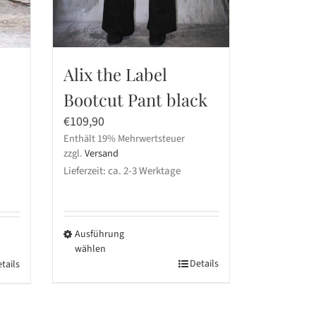
Alix the Label
Bootcut Pant black
€
109,90
Enthält 19% Mehrwertsteuer
zzgl.
Versand
Lieferzeit: ca. 2-3 Werktage
Ausführung
wählen
Dieses
Details
tails
Produkt
weist