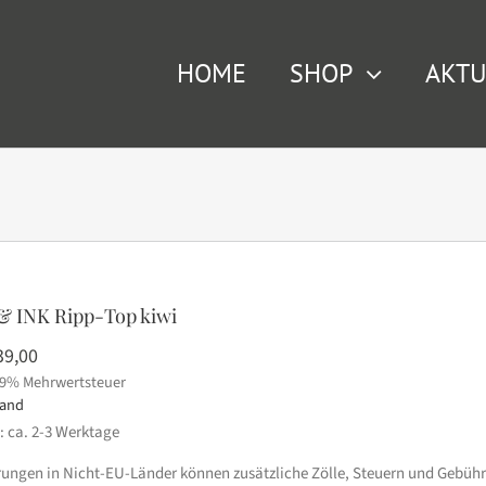
HOME
SHOP
AKTU
 INK Ripp-Top kiwi
rsprünglicher
Aktueller
39,00
19% Mehrwertsteuer
eis
Preis
sand
ar:
ist:
t: ca. 2-3 Werktage
55,00
€39,00.
erungen in Nicht-EU-Länder können zusätzliche Zölle, Steuern und Gebühr