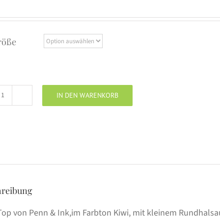
röße
IN DEN WARENKORB
PENN
&
INK
Ripp-
Top
kiwi
Menge
hreibung
Top von Penn & Ink,im Farbton Kiwi, mit kleinem Rundhalsa