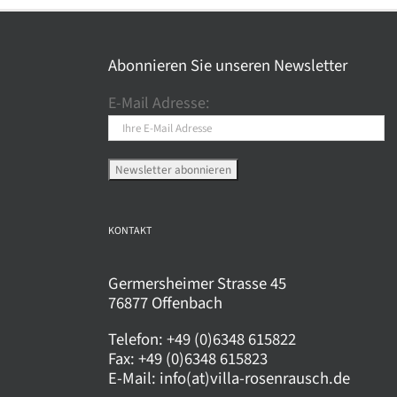
meh
Var
auf.
Abonnieren Sie unseren Newsletter
Die
E-Mail Adresse:
Opt
kö
auf
der
Pro
gew
KONTAKT
wer
Germersheimer Strasse 45
76877 Offenbach
Telefon:
+49 (0)6348 615822
Fax:
+49 (0)6348 615823
E-Mail:
info(at)villa-rosenrausch.de