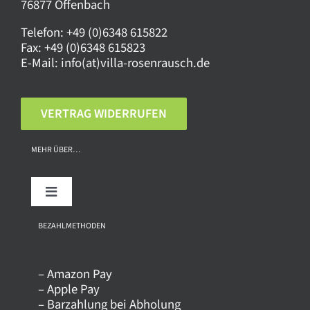
76877 Offenbach
Telefon:
+49 (0)6348 615822
Fax:
+49 (0)6348 615823
E-Mail:
info(at)villa-rosenrausch.de
VERTRAG WIDERRUFEN
MEHR ÜBER…
Toggle
Navigation
Über uns
BEZAHLMETHODEN
– Amazon Pay
Kontakt
– Apple Pay
– Barzahlung bei Abholung