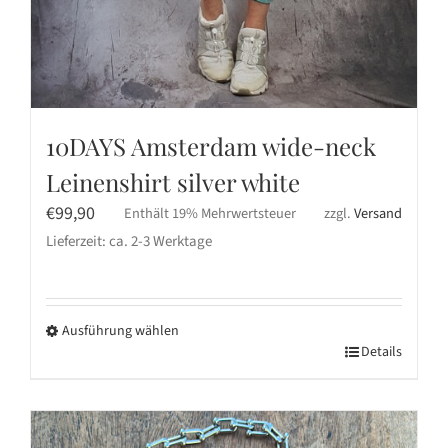
10DAYS Amsterdam wide-neck
Leinenshirt silver white
€
99,90
Enthält 19% Mehrwertsteuer
zzgl.
Versand
Lieferzeit: ca. 2-3 Werktage
Ausführung wählen
Dieses
Details
Produkt
weist
mehrere