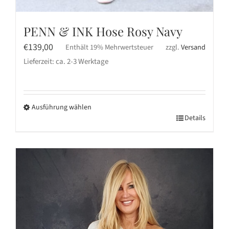
PENN & INK Hose Rosy Navy
€
139,00
Enthält 19% Mehrwertsteuer
zzgl.
Versand
Lieferzeit: ca. 2-3 Werktage
Ausführung wählen
Dieses
Details
Produkt
weist
mehrere
Varianten
auf.
Die
Optionen