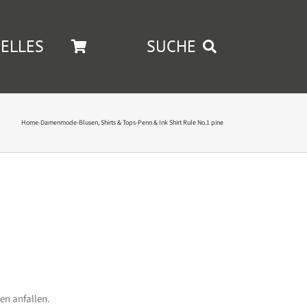
ELLES
SUCHE
Home
-
Damenmode
-
Blusen, Shirts & Tops
-
Penn & Ink Shirt Rule No.1 pine
en anfallen.