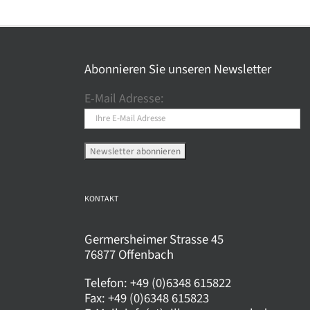
weist
wei
mehrere
meh
Varianten
Var
auf.
auf.
Abonnieren Sie unseren Newsletter
Die
Die
E-Mail Adresse:
Optionen
Opt
können
kö
auf
auf
der
der
Produktseite
Pro
gewählt
gew
KONTAKT
werden
wer
Germersheimer Strasse 45
76877 Offenbach
Telefon:
+49 (0)6348 615822
Fax:
+49 (0)6348 615823