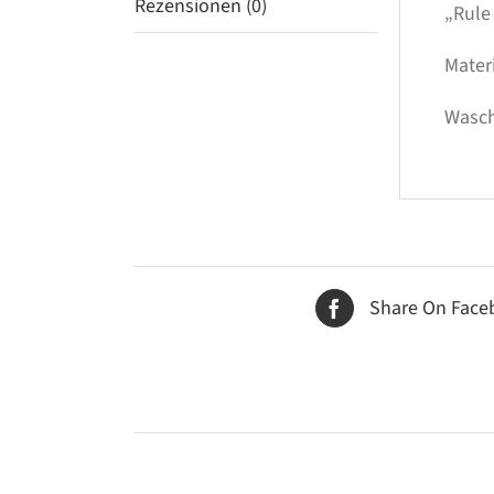
Rezensionen (0)
„Rule 
Mater
Wasch
Share On Face