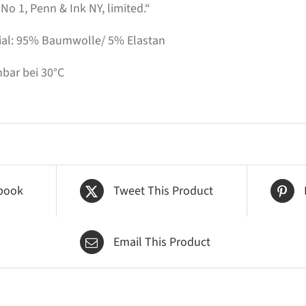
No 1, Penn & Ink NY, limited.“
ial: 95% Baumwolle/ 5% Elastan
bar bei 30°C
book
Tweet This Product
Email This Product