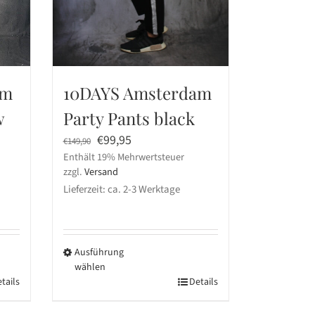
am
10DAYS Amsterdam
w
Party Pants black
Ursprünglicher
Aktueller
€
99,95
€
149,90
Enthält 19% Mehrwertsteuer
Preis
Preis
zzgl.
Versand
war:
ist:
Lieferzeit: ca. 2-3 Werktage
€149,90
€99,95.
Ausführung
wählen
tails
Dieses
Details
Produkt