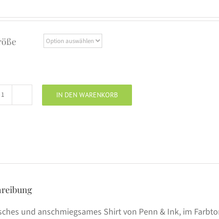
röße
IN DEN WARENKORB
Penn
&
Ink
Shirt
Rule
No.1
pine
hreibung
Menge
isches und anschmiegsames Shirt von Penn & Ink, im Farbton 