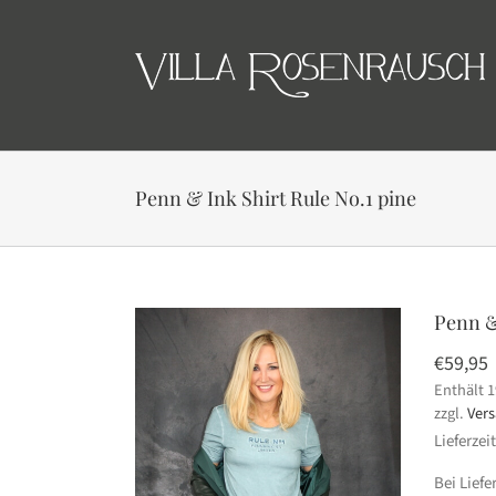
Skip
to
content
Penn & Ink Shirt Rule No.1 pine
Penn &
€
59,95
Enthält 
zzgl.
Ver
Lieferzei
Bei Lief