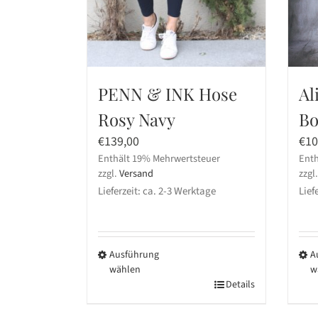
PENN & INK Hose
Al
Rosy Navy
Bo
€
139,00
€
10
Enthält 19% Mehrwertsteuer
Enth
zzgl.
Versand
zzgl
Lieferzeit: ca. 2-3 Werktage
Lief
Ausführung
A
wählen
w
Dieses
Details
Die
Produkt
Pro