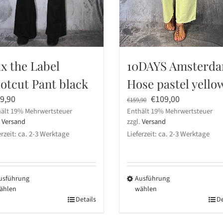
ix the Label
10DAYS Amsterd
otcut Pant black
Hose pastel yello
Ursprünglicher
Aktueller
9,90
€
109,00
€
159,90
ält 19% Mehrwertsteuer
Enthält 19% Mehrwertsteuer
Preis
Preis
.
Versand
zzgl.
Versand
war:
ist:
erzeit: ca. 2-3 Werktage
Lieferzeit: ca. 2-3 Werktage
€159,90
€109,00.
usführung
Ausführung
ählen
wählen
ses
Details
Dieses
De
dukt
Produkt