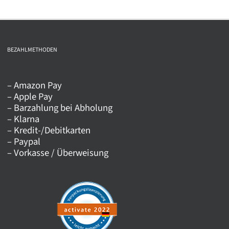
weist
mehrere
Varianten
auf.
BEZAHLMETHODEN
Die
Optionen
– Amazon Pay
können
– Apple Pay
auf
– Barzahlung bei Abholung
der
– Klarna
Produktseite
– Kredit-/Debitkarten
– Paypal
gewählt
– Vorkasse / Überweisung
werden