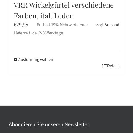
VRR Wickelgürtel verschiedene
Farben, ital. Leder
€
29,95
Enthält 19% Mehrwertsteuer
zzgl.
Versand
Lieferzeit: ca. 2-3 Werktage
Ausführung wählen
Dieses
Details
Produkt
weist
mehrere
Varianten
auf.
Die
Optionen
Abonnieren Sie unseren Newsletter
können