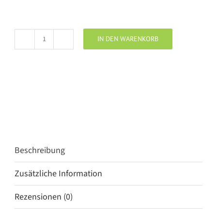
IN DEN WARENKORB
Penn
&
Ink
Shirt
tomato/white
Menge
Beschreibung
Zusätzliche Information
Rezensionen (0)