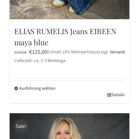
ELIAS RUMELIS Jeans EIREEN
maya blue
Ursprünglicher
Aktueller
€
125,00
Enthält 19% Mehrwertsteuer
zzgl.
Versand
€
179,95
Preis
Preis
Lieferzeit: ca. 2-3 Werktage
war:
ist:
€179,95
€125,00.
Ausführung wählen
Dieses
Details
Produkt
weist
mehrere
Sale!
Varianten
auf.