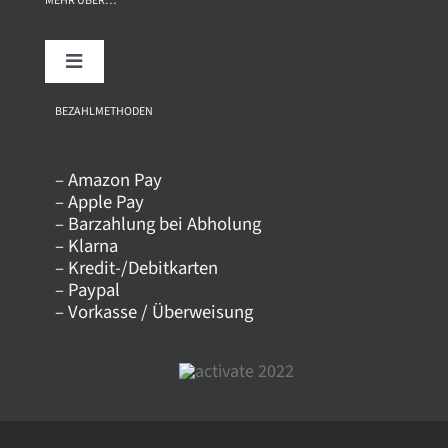
MEHR ÜBER…
Toggle
Navigation
Über uns
BEZAHLMETHODEN
– Amazon Pay
Kontakt
– Apple Pay
– Barzahlung bei Abholung
– Klarna
Versandkosten
– Kredit-/Debitkarten
– Paypal
– Vorkasse / Überweisung
Datenschutz
AGB
Impressum