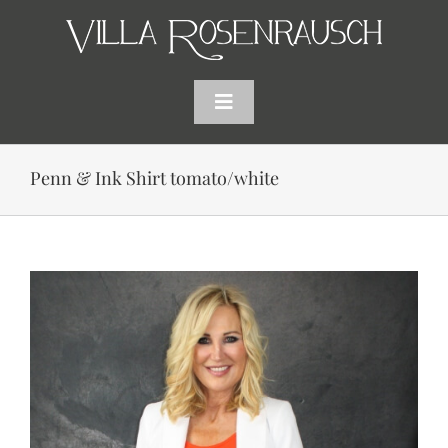
Skip
to
content
Toggle
Navigation
HOME
Penn & Ink Shirt tomato/white
SHOP
AKTUELLES
WARENKORB
SUCHE