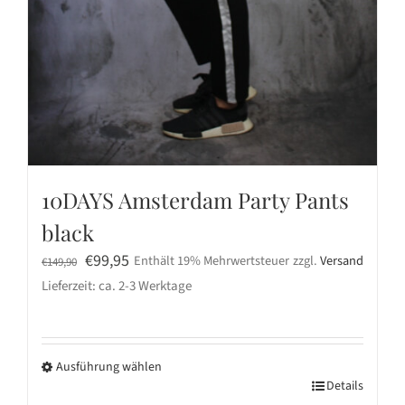
10DAYS Amsterdam Party Pants
black
Ursprünglicher
Aktueller
€
99,95
Enthält 19% Mehrwertsteuer
zzgl.
Versand
€
149,90
Preis
Preis
Lieferzeit: ca. 2-3 Werktage
war:
ist:
€149,90
€99,95.
Ausführung wählen
Dieses
Details