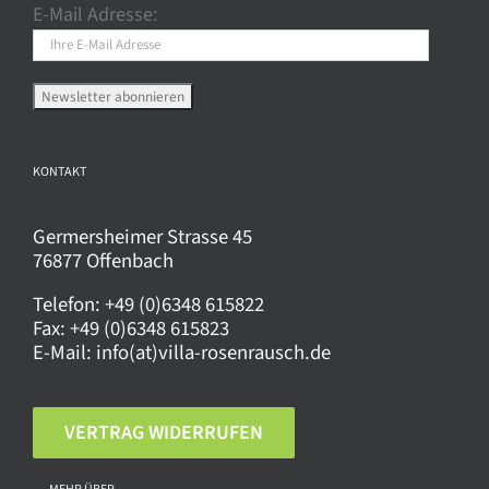
E-Mail Adresse:
auf
der
Produktseite
gewählt
werden
KONTAKT
Germersheimer Strasse 45
76877 Offenbach
Telefon:
+49 (0)6348 615822
Fax:
+49 (0)6348 615823
E-Mail:
info(at)villa-rosenrausch.de
VERTRAG WIDERRUFEN