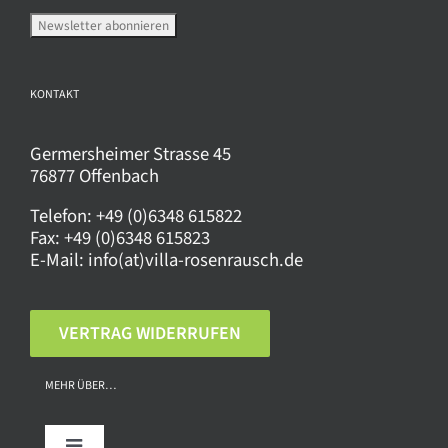
Produktseite
gewählt
werden
KONTAKT
Germersheimer Strasse 45
76877 Offenbach
Telefon:
+49 (0)6348 615822
Fax:
+49 (0)6348 615823
E-Mail:
info(at)villa-rosenrausch.de
VERTRAG WIDERRUFEN
MEHR ÜBER…