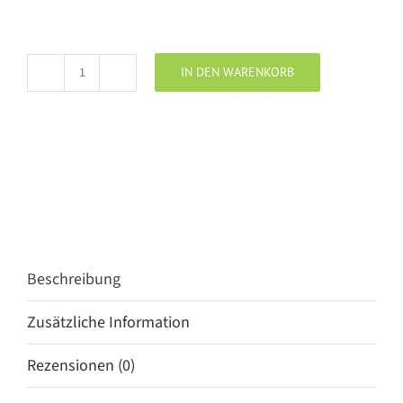
IN DEN WARENKORB
Penn
&
Ink
Ripp
Top
petticoat
Menge
Beschreibung
Zusätzliche Information
Rezensionen (0)