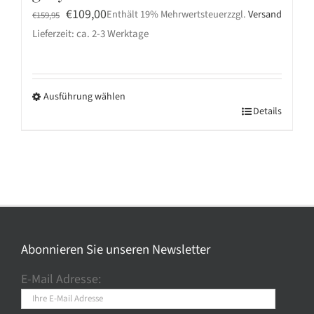
Ursprünglicher
Aktueller
€
109,00
Enthält 19% Mehrwertsteuer
zzgl.
Versand
€
159,95
Preis
Preis
Lieferzeit: ca. 2-3 Werktage
war:
ist:
€159,95
€109,00.
Ausführung wählen
Dieses
Details
Produkt
weist
mehrere
Varianten
auf.
Die
Optionen
Abonnieren Sie unseren Newsletter
können
E-Mail Adresse:
auf
der