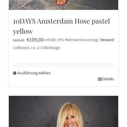
10DAYS Amsterdam Hose pastel
yellow
Ursprünglicher
Aktueller
€
109,00
Enthält 19% Mehrwertsteuer
zzgl.
Versand
€
159,90
Preis
Preis
Lieferzeit: ca. 2-3 Werktage
war:
ist:
€159,90
€109,00.
Ausführung wählen
Dieses
Details
Produkt
weist
mehrere
Varianten
auf.
Die