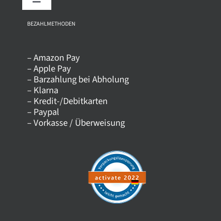
Toggle
Navigation
Über uns
BEZAHLMETHODEN
– Amazon Pay
Kontakt
– Apple Pay
– Barzahlung bei Abholung
– Klarna
Versandkosten
– Kredit-/Debitkarten
– Paypal
– Vorkasse / Überweisung
Datenschutz
AGB
Impressum