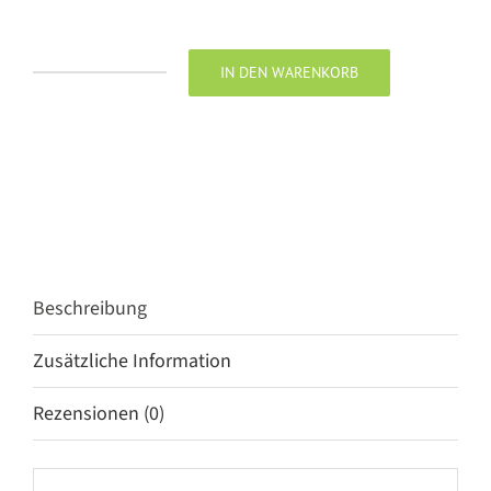
IN DEN WARENKORB
Penn
&
Ink
Blazer
black-
gold
Menge
Beschreibung
Zusätzliche Information
Rezensionen (0)