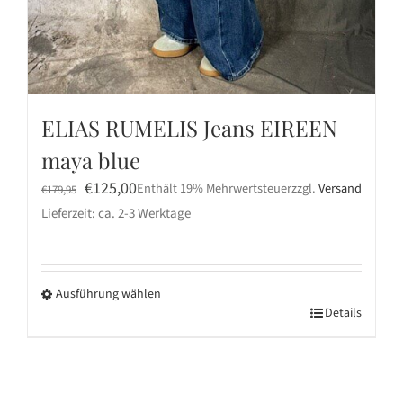
ELIAS RUMELIS Jeans EIREEN
maya blue
Ursprünglicher
Aktueller
€
125,00
Enthält 19% Mehrwertsteuer
zzgl.
Versand
€
179,95
Preis
Preis
Lieferzeit: ca. 2-3 Werktage
war:
ist:
€179,95
€125,00.
Ausführung wählen
Dieses
Details
Produkt
weist
mehrere