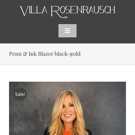
Skip
to
content
Toggle
Navigation
HOME
Penn & Ink Blazer black-gold
SHOP
AKTUELLES
Sale!
WARENKORB
SUCHE