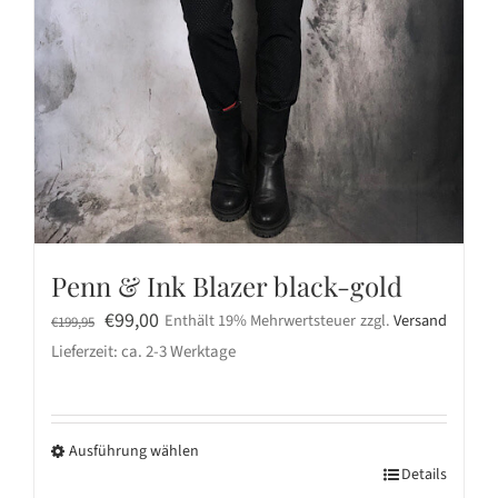
Penn & Ink Blazer black-gold
Ursprünglicher
Aktueller
€
99,00
Enthält 19% Mehrwertsteuer
zzgl.
Versand
€
199,95
Preis
Preis
Lieferzeit: ca. 2-3 Werktage
war:
ist:
€199,95
€99,00.
Ausführung wählen
Dieses
Details