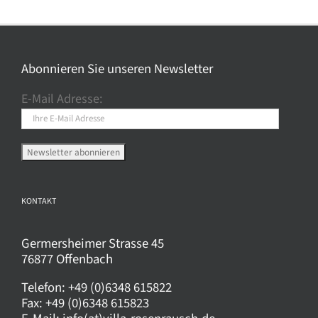
Varianten
auf.
Die
Optionen
Abonnieren Sie unseren Newsletter
können
E-Mail Adresse:
auf
der
Produktseite
gewählt
werden
KONTAKT
Germersheimer Strasse 45
76877 Offenbach
Telefon:
+49 (0)6348 615822
Fax:
+49 (0)6348 615823