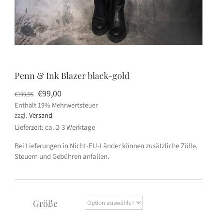
Penn & Ink Blazer black-gold
Ursprünglicher
Aktueller
€
99,00
€
199,95
Enthält 19% Mehrwertsteuer
Preis
Preis
zzgl.
Versand
war:
ist:
Lieferzeit: ca. 2-3 Werktage
€199,95
€99,00.
Bei Lieferungen in Nicht-EU-Länder können zusätzliche Zölle,
Steuern und Gebühren anfallen.
Größe