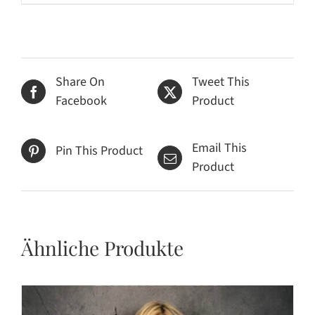
Produkt
weist
mehrere
Varianten
auf.
Share On
Tweet This
Die
Facebook
Product
Optionen
können
Email This
Pin This Product
auf
Product
der
Produktseite
gewählt
werden
Ähnliche Produkte