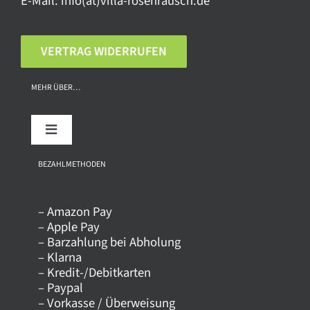
E-Mail:
info(at)villa-rosenrausch.de
VERTRAG WIDERRUFEN
MEHR ÜBER…
Toggle
Navigation
Über uns
BEZAHLMETHODEN
– Amazon Pay
Kontakt
– Apple Pay
– Barzahlung bei Abholung
– Klarna
Versandkosten
– Kredit-/Debitkarten
– Paypal
– Vorkasse / Überweisung
Datenschutz