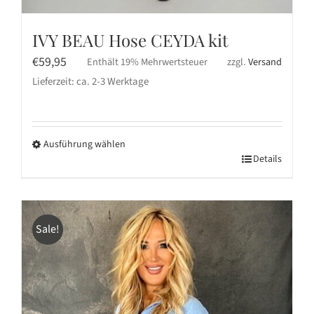
IVY BEAU Hose CEYDA kit
€
59,95
Enthält 19% Mehrwertsteuer
zzgl.
Versand
Lieferzeit: ca. 2-3 Werktage
Ausführung wählen
Dieses
Details
Produkt
weist
mehrere
Sale!
Varianten
auf.
Die
Optionen
können