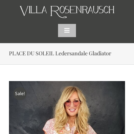
Skip
to
content
Toggle
Navigation
HOME
PLACE DU SOLEIL Ledersandale Gladiator
SHOP
AKTUELLES
Sale!
WARENKORB
SUCHE