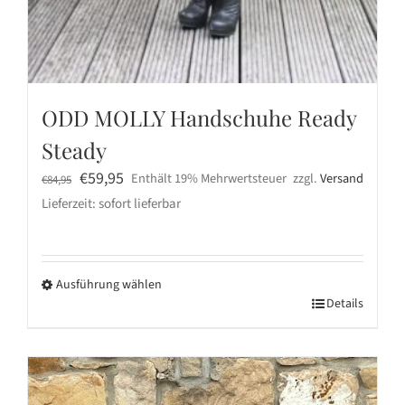
ODD MOLLY Handschuhe Ready
Steady
Ursprünglicher
Aktueller
€
59,95
Enthält 19% Mehrwertsteuer
zzgl.
Versand
€
84,95
Preis
Preis
Lieferzeit: sofort lieferbar
war:
ist:
€84,95
€59,95.
Ausführung wählen
Dieses
Details
Produkt
weist
mehrere
Varianten