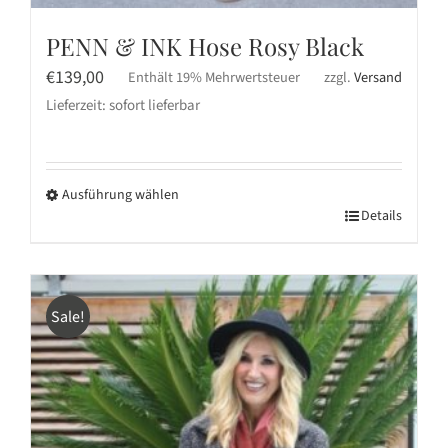
PENN & INK Hose Rosy Black
€
139,00
Enthält 19% Mehrwertsteuer
zzgl.
Versand
Lieferzeit: sofort lieferbar
Ausführung wählen
Dieses
Details
Produkt
weist
mehrere
Sale!
Varianten
auf.
Die
Optionen
können