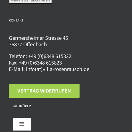
KONTAKT
Germersheimer Strasse 45
76877 Offenbach
Telefon:
+49 (0)6348 615822
Fax:
+49 (0)6348 615823
E-Mail:
info(at)villa-rosenrausch.de
VERTRAG WIDERRUFEN
MEHR ÜBER…
Toggle