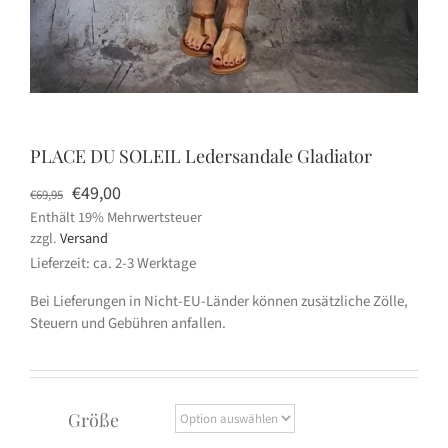
PLACE DU SOLEIL Ledersandale Gladiator
Ursprünglicher
Aktueller
€
49,00
€
69,95
Enthält 19% Mehrwertsteuer
Preis
Preis
zzgl.
Versand
war:
ist:
Lieferzeit: ca. 2-3 Werktage
€69,95
€49,00.
Bei Lieferungen in Nicht-EU-Länder können zusätzliche Zölle,
Steuern und Gebühren anfallen.
Größe