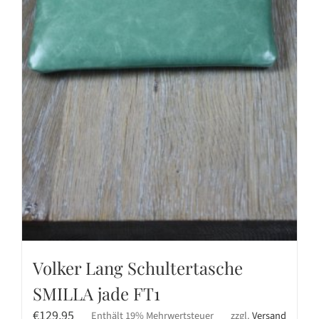
Volker Lang Schultertasche
SMILLA jade FT1
€
129,95
Enthält 19% Mehrwertsteuer
zzgl.
Versand