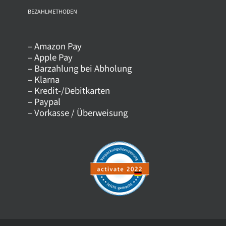
Navigation
Über uns
BEZAHLMETHODEN
– Amazon Pay
Kontakt
– Apple Pay
– Barzahlung bei Abholung
– Klarna
Versandkosten
– Kredit-/Debitkarten
– Paypal
– Vorkasse / Überweisung
Datenschutz
AGB
Impressum
Widerrufsrecht