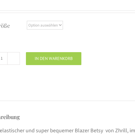
röße
IN DEN WARENKORB
Zhrill
Blazer
Betsy
rose
24
Menge
hreibung
elastischer und super bequemer Blazer Betsy von Zhrill, im