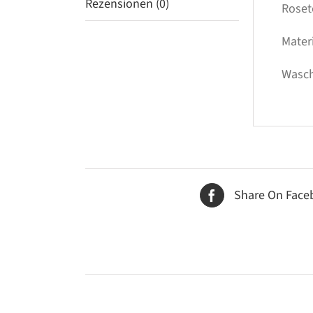
Rezensionen (0)
Roset
Mater
Wasch
Share On Face