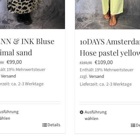
NN & INK Bluse
10DAYS Amsterd
imal sand
Hose pastel yello
Ursprünglicher
Aktueller
€
99,00
Ursprünglicher
Aktueller
€
109,00
,00
€
159,90
ält 19% Mehrwertsteuer
Preis
Preis
Enthält 19% Mehrwertsteuer
Preis
Preis
.
Versand
zzgl.
Versand
war:
ist:
war:
ist:
erzeit: ca. 2-3 Werktage
Lieferzeit: ca. 2-3 Werktage
€169,00
€99,00.
€159,90
€109,00.
usführung
Ausführung
ählen
wählen
ses
Details
Dieses
De
dukt
Produkt