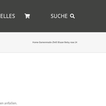
ELLES
SUCHE
Home
-
Damenmode
-
Zhrill Blazer Betsy rose 24
en anfallen.