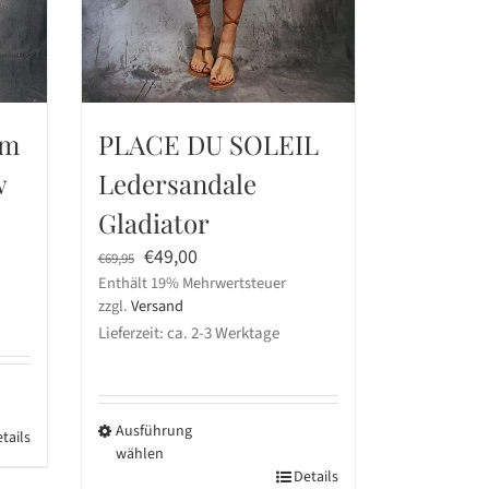
am
PLACE DU SOLEIL
w
Ledersandale
Gladiator
Ursprünglicher
Aktueller
€
49,00
€
69,95
Enthält 19% Mehrwertsteuer
Preis
Preis
zzgl.
Versand
war:
ist:
Lieferzeit: ca. 2-3 Werktage
€69,95
€49,00.
Ausführung
tails
wählen
Dieses
Details