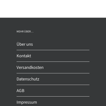
st
weist
rere
mehrere
ianten
Varianten
auf.
Die
MEHR ÜBER…
ionen
Optionen
nnen
können
Über uns
auf
der
Kontakt
duktseite
Produktseite
ählt
gewählt
Versandkosten
den
werden
Datenschutz
AGB
Impressum