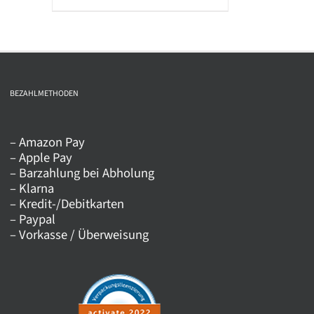
Produkt
weist
mehrere
Varianten
auf.
BEZAHLMETHODEN
Die
Optionen
– Amazon Pay
können
– Apple Pay
auf
– Barzahlung bei Abholung
der
– Klarna
Produktseite
– Kredit-/Debitkarten
– Paypal
gewählt
– Vorkasse / Überweisung
werden