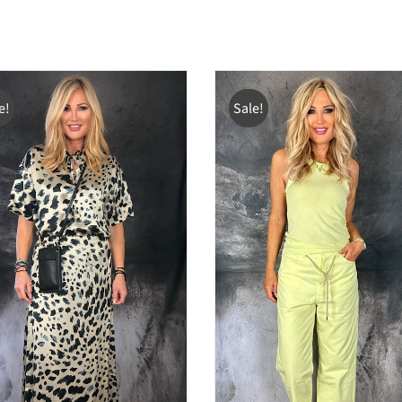
e!
Sale!