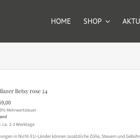
HOME
SHOP
AKTU
Blazer Betsy rose 24
rsprünglicher
Aktueller
69,00
19% Mehrwertsteuer
eis
Preis
sand
ar:
ist:
t: ca. 2-3 Werktage
99,95
€69,00.
erungen in Nicht-EU-Länder können zusätzliche Zölle, Steuern und Gebühr