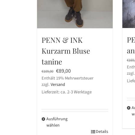
PE
PENN & INK
an
Kurzarm Bluse
tanine
€
169
Enth
Ursprünglicher
Aktueller
€
89,00
€
109,00
zzgl
Enthält 19% Mehrwertsteuer
Preis
Preis
Lief
zzgl.
Versand
war:
ist:
Lieferzeit: ca. 2-3 Werktage
€109,00
€89,00.
A
w
Ausführung
Die
wählen
Pro
Dieses
Details