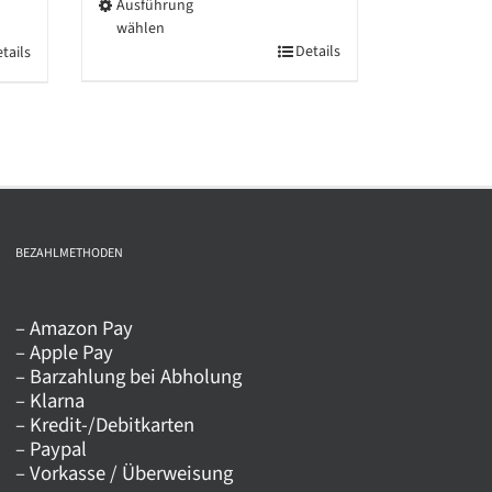
Ausführung
wählen
Dieses
Details
tails
Produkt
weist
mehrere
Varianten
auf.
Die
BEZAHLMETHODEN
Optionen
können
auf
– Amazon Pay
der
– Apple Pay
– Barzahlung bei Abholung
Produktseite
– Klarna
gewählt
– Kredit-/Debitkarten
werden
– Paypal
– Vorkasse / Überweisung