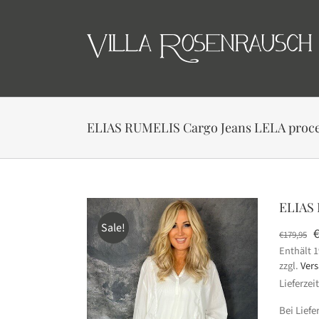
Skip
to
content
ELIAS RUMELIS Cargo Jeans LELA proce
ELIAS 
Sale!
U
€
179,95
Enthält 
P
zzgl.
Ver
w
Lieferzei
€
Bei Lief