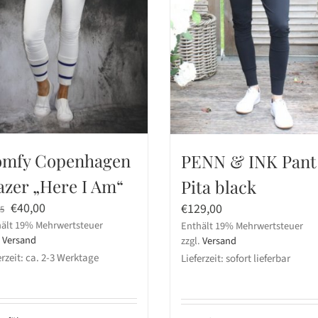
mfy Copenhagen
PENN & INK Pant
azer „Here I Am“
Pita black
Ursprünglicher
Aktueller
€
40,00
€
129,00
95
ält 19% Mehrwertsteuer
Preis
Preis
Enthält 19% Mehrwertsteuer
.
Versand
zzgl.
Versand
war:
ist:
erzeit: ca. 2-3 Werktage
Lieferzeit: sofort lieferbar
€79,95
€40,00.