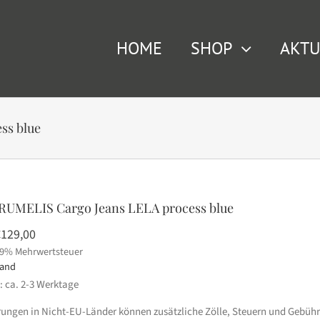
HOME
SHOP
AKTU
ss blue
RUMELIS Cargo Jeans LELA process blue
rsprünglicher
Aktueller
€
129,00
19% Mehrwertsteuer
reis
Preis
sand
ar:
ist:
t: ca. 2-3 Werktage
179,95
€129,00.
erungen in Nicht-EU-Länder können zusätzliche Zölle, Steuern und Gebühr