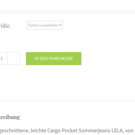
röße
IN DEN WARENKORB
ELIAS
RUMELIS
Cargo
Jeans
LELA
process
blue
hreibung
Menge
geschnittene, leichte Cargo Pocket Sommerjeans LELA, von 