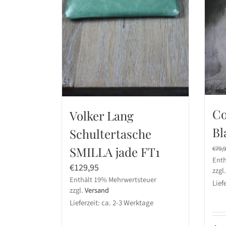
Co
Volker Lang
Bl
Schultertasche
SMILLA jade FT1
€
79,
Enth
€
129,95
zzgl
Enthält 19% Mehrwertsteuer
Lief
zzgl.
Versand
Lieferzeit: ca. 2-3 Werktage