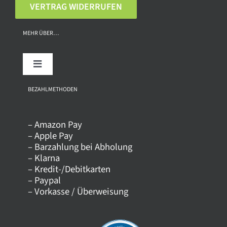
VERTRAG WIDERRUFEN
MEHR ÜBER…
Toggle
Navigation
Über uns
BEZAHLMETHODEN
– Amazon Pay
Kontakt
– Apple Pay
– Barzahlung bei Abholung
– Klarna
Versandkosten
– Kredit-/Debitkarten
– Paypal
– Vorkasse / Überweisung
Datenschutz
AGB