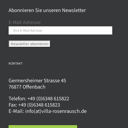
Die
Optionen
Abonnieren Sie unseren Newsletter
können
E-Mail Adresse:
auf
der
Produktseite
gewählt
werden
KONTAKT
Germersheimer Strasse 45
76877 Offenbach
Telefon:
+49 (0)6348 615822
Fax:
+49 (0)6348 615823
E-Mail:
info(at)villa-rosenrausch.de