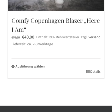
Comfy Copenhagen Blazer „Here
I Am“
Ursprünglicher
Aktueller
€
40,00
Enthält 19% Mehrwertsteuer
zzgl.
Versand
€
79,95
Preis
Preis
Lieferzeit: ca. 2-3 Werktage
war:
ist:
€79,95
€40,00.
Ausführung wählen
Dieses
Details
Produkt
weist
mehrere
Varianten
auf.