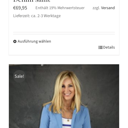
€
69,95
Enthält 19% Mehrwertsteuer
zzgl.
Versand
Lieferzeit: ca. 2-3 Werktage
Ausführung wählen
Dieses
Details
Produkt
weist
mehrere
Sale!
Varianten
auf.
Die
Optionen
können
auf
der