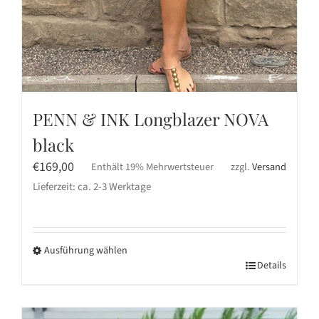
PENN & INK Longblazer NOVA
black
€
169,00
Enthält 19% Mehrwertsteuer
zzgl.
Versand
Lieferzeit: ca. 2-3 Werktage
Ausführung wählen
Dieses
Details
Produkt
weist