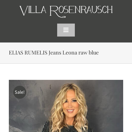
Skip
to
content
Toggle
Navigation
HOME
ELIAS RUMELIS Jeans Leona raw blue
SHOP
AKTUELLES
Sale!
WARENKORB
SUCHE