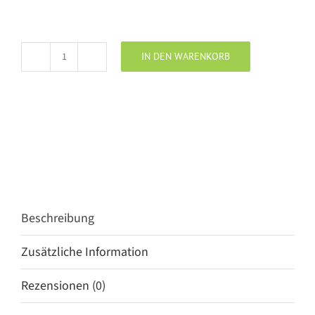
IN DEN WARENKORB
ELIAS
RUMELIS
Jeans
Leona
raw
blue
Menge
Beschreibung
Zusätzliche Information
Rezensionen (0)