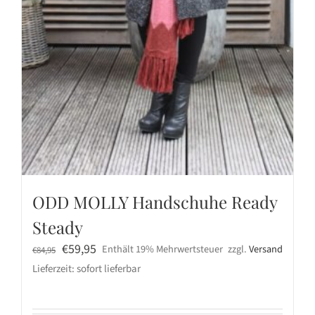
ODD MOLLY Handschuhe Ready
Steady
Ursprünglicher
Aktueller
€
59,95
Enthält 19% Mehrwertsteuer
zzgl.
Versand
€
84,95
Preis
Preis
Lieferzeit: sofort lieferbar
war:
ist:
€84,95
€59,95.