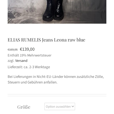
ELIAS RUMELIS Jeans Leona raw blue
Ursprünglicher
Aktueller
€
139,00
€
169,95
Enthält 19% Mehrwertsteuer
Preis
Preis
zzgl.
Versand
war:
ist:
Lieferzeit: ca. 2-3 Werktage
€169,95
€139,00.
Bei Lieferungen in Nicht-EU-Länder können zusätzliche Zölle,
Steuern und Gebühren anfallen.
Größe