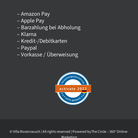
– Amazon Pay
Kontakt
– Apple Pay
– Barzahlung bei Abholung
– Klarna
Versandkosten
– Kredit-/Debitkarten
– Paypal
– Vorkasse / Überweisung
Datenschutz
AGB
Impressum
Widerrufsrecht
© Villa Rosenrausch | All rights reserved | Powered by
The Circle – 360° Online-
Widerrufsformular
Marketing