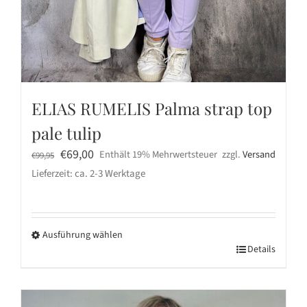
ELIAS RUMELIS Palma strap top
pale tulip
Ursprünglicher
Aktueller
€
69,00
Enthält 19% Mehrwertsteuer
zzgl.
Versand
€
99,95
Preis
Preis
Lieferzeit: ca. 2-3 Werktage
war:
ist:
€99,95
€69,00.
Ausführung wählen
Dieses
Details
Produkt
weist
mehrere