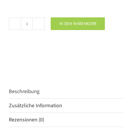
IN DEN WARENKORB
ELIAS
RUMELIS
Shirt
SEBASTIANNE
soft
blue
Menge
Beschreibung
Zusätzliche Information
Rezensionen (0)