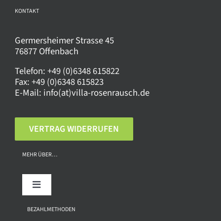
KONTAKT
Germersheimer Strasse 45
76877 Offenbach
Telefon:
+49 (0)6348 615822
Fax:
+49 (0)6348 615823
E-Mail:
info(at)villa-rosenrausch.de
VERTRAG WIDERRUFEN
MEHR ÜBER…
Toggle
Navigation
Über uns
BEZAHLMETHODEN