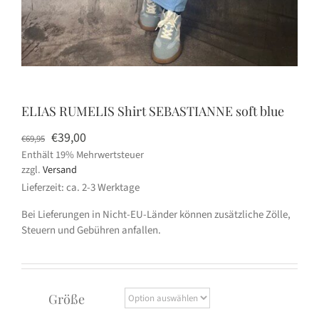
ELIAS RUMELIS Shirt SEBASTIANNE soft blue
Ursprünglicher
Aktueller
€
39,00
€
69,95
Enthält 19% Mehrwertsteuer
Preis
Preis
zzgl.
Versand
war:
ist:
Lieferzeit: ca. 2-3 Werktage
€69,95
€39,00.
Bei Lieferungen in Nicht-EU-Länder können zusätzliche Zölle,
Steuern und Gebühren anfallen.
Größe