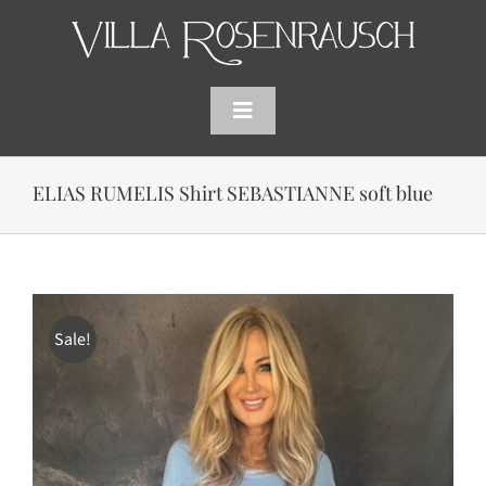
Skip
to
content
Toggle
Navigation
HOME
ELIAS RUMELIS Shirt SEBASTIANNE soft blue
SHOP
AKTUELLES
Sale!
WARENKORB
SUCHE