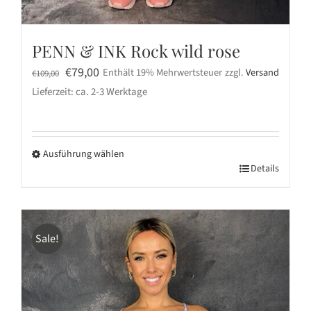
PENN & INK Rock wild rose
Ursprünglicher
Aktueller
€
79,00
Enthält 19% Mehrwertsteuer
zzgl.
Versand
€
109,00
Preis
Preis
Lieferzeit: ca. 2-3 Werktage
war:
ist:
€109,00
€79,00.
Ausführung wählen
Dieses
Details
Produkt
weist
mehrere
Sale!
Varianten
auf.
Die
Optionen