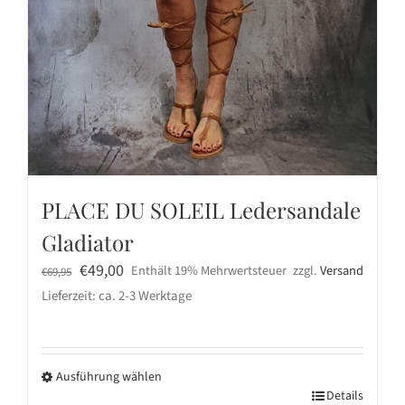
PLACE DU SOLEIL Ledersandale
Gladiator
Ursprünglicher
Aktueller
€
49,00
Enthält 19% Mehrwertsteuer
zzgl.
Versand
€
69,95
Preis
Preis
Lieferzeit: ca. 2-3 Werktage
war:
ist:
€69,95
€49,00.
Ausführung wählen
Dieses
Details