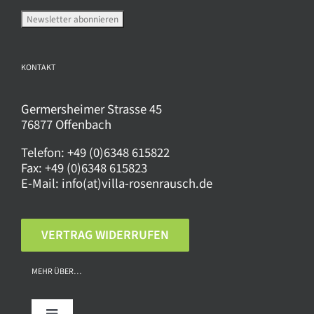
Produktseite
gewählt
werden
KONTAKT
Germersheimer Strasse 45
76877 Offenbach
Telefon:
+49 (0)6348 615822
Fax:
+49 (0)6348 615823
E-Mail:
info(at)villa-rosenrausch.de
VERTRAG WIDERRUFEN
MEHR ÜBER…