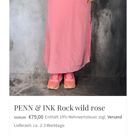
PENN & INK Rock wild rose
Ursprünglicher
Aktueller
€
79,00
Enthält 19% Mehrwertsteuer
zzgl.
Versand
€
109,00
Preis
Preis
Lieferzeit: ca. 2-3 Werktage
war:
ist: