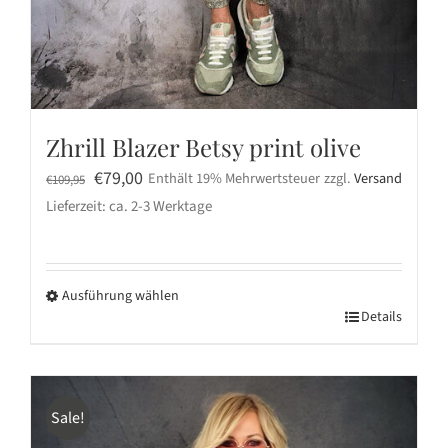
Zhrill Blazer Betsy print olive
Ursprünglicher
Aktueller
€
79,00
Enthält 19% Mehrwertsteuer
zzgl.
Versand
€
109,95
Preis
Preis
Lieferzeit: ca. 2-3 Werktage
war:
ist:
€109,95
€79,00.
Ausführung wählen
Dieses
Details
Produkt
weist
mehrere
Sale!
Varianten