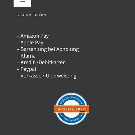
Toggle
Navigation
Über uns
BEZAHLMETHODEN
– Amazon Pay
Kontakt
– Apple Pay
– Barzahlung bei Abholung
– Klarna
Versandkosten
– Kredit-/Debitkarten
– Paypal
– Vorkasse / Überweisung
Datenschutz
AGB
Impressum