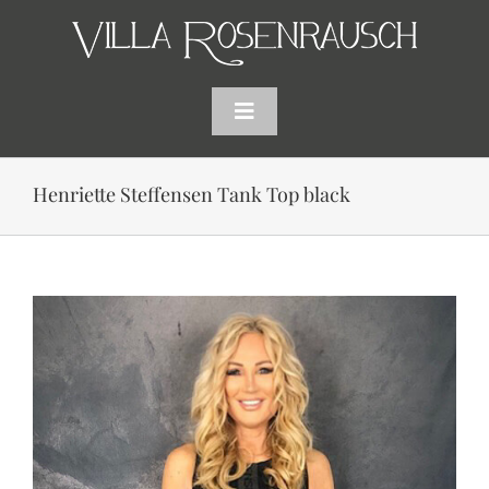
Skip
to
content
Toggle
Navigation
HOME
Henriette Steffensen Tank Top black
SHOP
AKTUELLES
WARENKORB
SUCHE