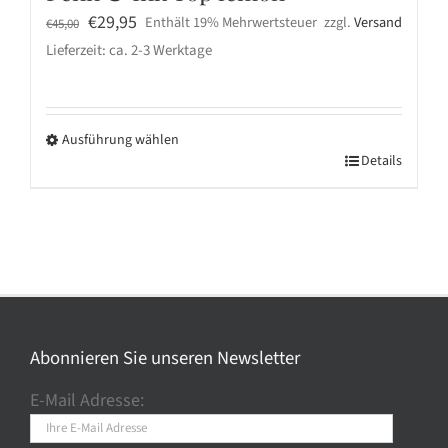
Ursprünglicher
Aktueller
€
29,95
Enthält 19% Mehrwertsteuer
zzgl.
Versand
€
45,00
Preis
Preis
Lieferzeit: ca. 2-3 Werktage
war:
ist:
€45,00
€29,95.
Ausführung wählen
Dieses
Details
Produkt
weist
mehrere
Varianten
auf.
Die
Optionen
Abonnieren Sie unseren Newsletter
können
E-Mail Adresse:
auf
der