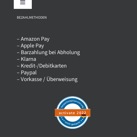
Toggle
Navigation
Über uns
BEZAHLMETHODEN
– Amazon Pay
Kontakt
– Apple Pay
– Barzahlung bei Abholung
– Klarna
Versandkosten
– Kredit-/Debitkarten
– Paypal
– Vorkasse / Überweisung
Datenschutz
AGB
Impressum