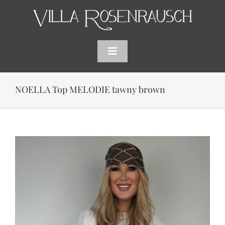
Skip
to
content
Toggle
Navigation
HOME
NOELLA Top MELODIE tawny brown
SHOP
AKTUELLES
WARENKORB
SUCHE