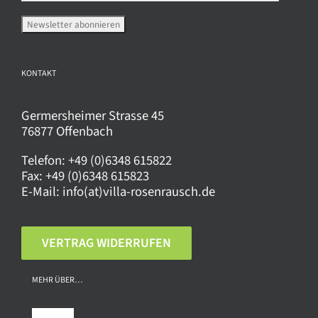
Produktseite
gewählt
werden
KONTAKT
Germersheimer Strasse 45
76877 Offenbach
Telefon:
+49 (0)6348 615822
Fax:
+49 (0)6348 615823
E-Mail:
info(at)villa-rosenrausch.de
VERTRAG WIDERRUFEN
MEHR ÜBER…