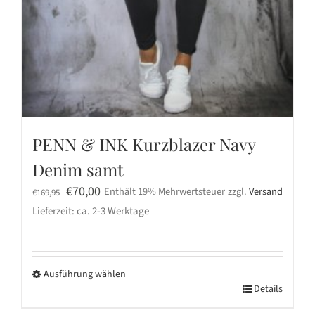
PENN & INK Kurzblazer Navy
Denim samt
Ursprünglicher
Aktueller
€
70,00
Enthält 19% Mehrwertsteuer
zzgl.
Versand
€
169,95
Preis
Preis
Lieferzeit: ca. 2-3 Werktage
war:
ist:
€169,95
€70,00.
Ausführung wählen
Dieses
Details
Produkt