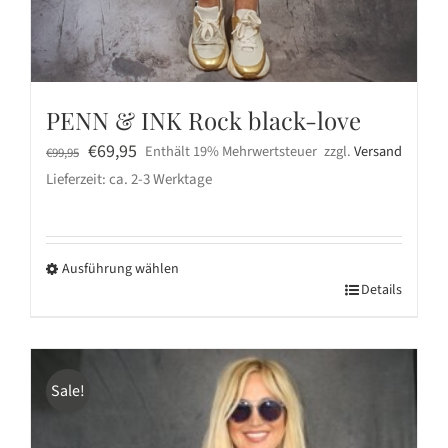
PENN & INK Rock black-love
Ursprünglicher
Aktueller
€
69,95
Enthält 19% Mehrwertsteuer
zzgl.
Versand
€
99,95
Preis
Preis
Lieferzeit: ca. 2-3 Werktage
war:
ist:
€99,95
€69,95.
Ausführung wählen
Dieses
Details
Produkt
weist
mehrere
Sale!
Varianten
auf.