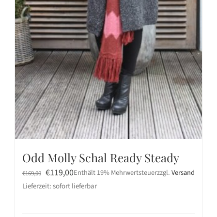
Odd Molly Schal Ready Steady
Ursprünglicher
Aktueller
€
119,00
Enthält 19% Mehrwertsteuer
zzgl.
Versand
€
169,00
Preis
Preis
Lieferzeit: sofort lieferbar
war:
ist:
€169,00
€119,00.