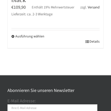
€
109,90
Enthält 19% Mehrwertsteuer
zzgl.
Versand
Lieferzeit: ca. 2-3 Werktage
Ausführung wählen
Dieses
Details
Produkt
weist
mehrere
Varianten
auf.
Die
Optionen
Abonnieren Sie unseren Newsletter
können
E-Mail Adresse:
auf
der