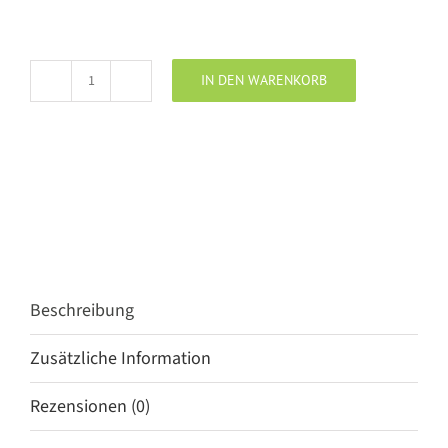
IN DEN WARENKORB
NOELLA
Top
MELODIE
tawny
brown
Menge
Beschreibung
Zusätzliche Information
Rezensionen (0)