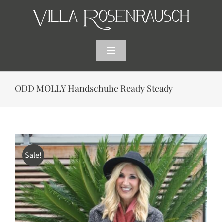
Skip
to
content
Toggle
Navigation
HOME
ODD MOLLY Handschuhe Ready Steady
SHOP
AKTUELLES
Sale!
WARENKORB
SUCHE