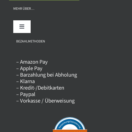
MEHR ÜBER…
Toggle
Navigation
Über uns
BEZAHLMETHODEN
– Amazon Pay
Kontakt
– Apple Pay
– Barzahlung bei Abholung
– Klarna
Versandkosten
– Kredit-/Debitkarten
– Paypal
– Vorkasse / Überweisung
Datenschutz
AGB