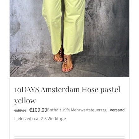
10DAYS Amsterdam Hose pastel
yellow
Ursprünglicher
Aktueller
€
109,00
Enthält 19% Mehrwertsteuer
zzgl.
Versand
€
159,90
Preis
Preis
Lieferzeit: ca. 2-3 Werktage
war:
ist:
€159,90
€109,00.