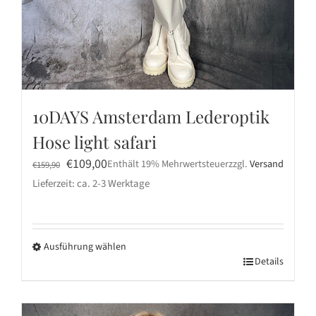
10DAYS Amsterdam Lederoptik
Hose light safari
Ursprünglicher
Aktueller
€
109,00
Enthält 19% Mehrwertsteuer
zzgl.
Versand
€
159,90
Preis
Preis
Lieferzeit: ca. 2-3 Werktage
war:
ist:
€159,90
€109,00.
Ausführung wählen
Dieses
Details
Produkt
weist