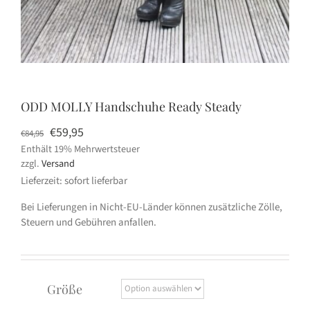
ODD MOLLY Handschuhe Ready Steady
Ursprünglicher
Aktueller
€
59,95
€
84,95
Enthält 19% Mehrwertsteuer
Preis
Preis
zzgl.
Versand
war:
ist:
Lieferzeit: sofort lieferbar
€84,95
€59,95.
Bei Lieferungen in Nicht-EU-Länder können zusätzliche Zölle,
Steuern und Gebühren anfallen.
Größe