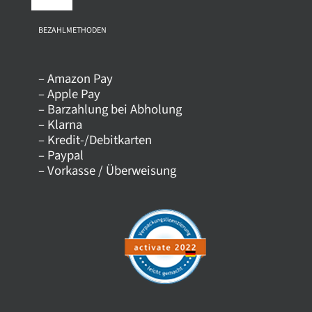
Toggle
Navigation
Über uns
BEZAHLMETHODEN
– Amazon Pay
Kontakt
– Apple Pay
– Barzahlung bei Abholung
– Klarna
Versandkosten
– Kredit-/Debitkarten
– Paypal
– Vorkasse / Überweisung
Datenschutz
AGB
Impressum
Widerrufsrecht