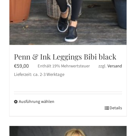
Penn & Ink Leggings Bibi black
€
59,00
Enthält 19% Mehrwertsteuer
zzgl.
Versand
Lieferzeit: ca. 2-3 Werktage
Ausführung wählen
Dieses
Details
Produkt
weist
mehrere