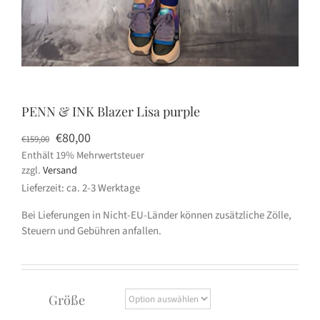
PENN & INK Blazer Lisa purple
Ursprünglicher
Aktueller
€
80,00
€
159,00
Enthält 19% Mehrwertsteuer
Preis
Preis
zzgl.
Versand
war:
ist:
Lieferzeit: ca. 2-3 Werktage
€159,00
€80,00.
Bei Lieferungen in Nicht-EU-Länder können zusätzliche Zölle,
Steuern und Gebühren anfallen.
Größe