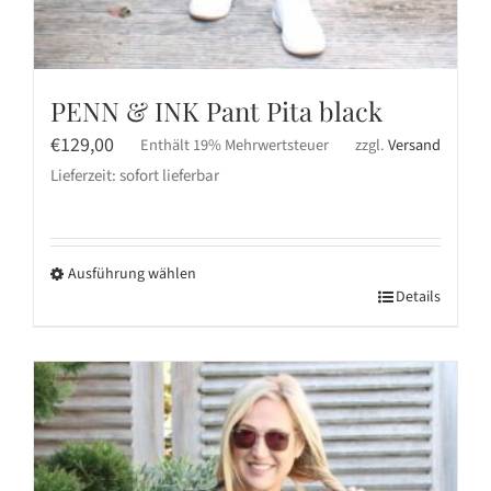
PENN & INK Pant Pita black
€
129,00
Enthält 19% Mehrwertsteuer
zzgl.
Versand
Lieferzeit: sofort lieferbar
Ausführung wählen
Dieses
Details
Produkt
weist
mehrere
Varianten
auf.
Die