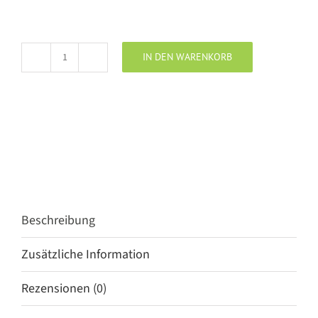
IN DEN WARENKORB
PENN
&
INK
Blazer
Lisa
purple
Menge
Beschreibung
Zusätzliche Information
Rezensionen (0)