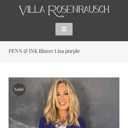
Skip
to
content
Toggle
Navigation
HOME
PENN & INK Blazer Lisa purple
SHOP
AKTUELLES
Sale!
WARENKORB
SUCHE