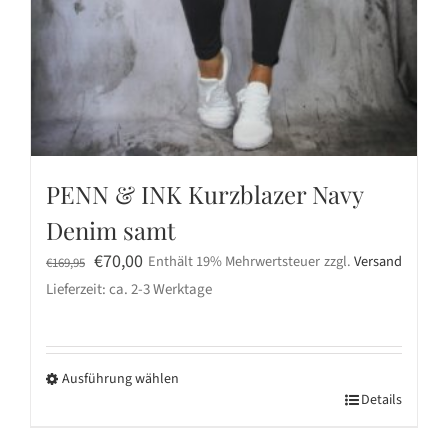
PENN & INK Kurzblazer Navy
Denim samt
Ursprünglicher
Aktueller
€
70,00
Enthält 19% Mehrwertsteuer
zzgl.
Versand
€
169,95
Preis
Preis
Lieferzeit: ca. 2-3 Werktage
war:
ist:
€169,95
€70,00.
Ausführung wählen
Dieses
Details
Produkt