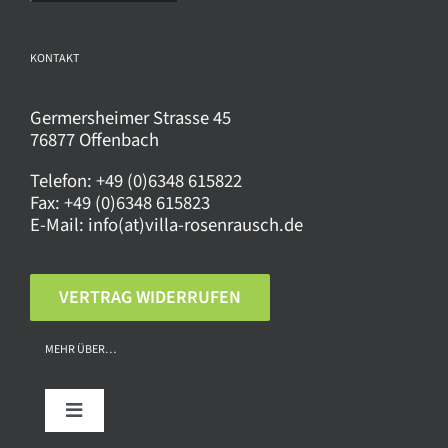
gewählt
werden
KONTAKT
Germersheimer Strasse 45
76877 Offenbach
Telefon:
+49 (0)6348 615822
Fax:
+49 (0)6348 615823
E-Mail:
info(at)villa-rosenrausch.de
VERTRAG WIDERRUFEN
MEHR ÜBER…
Toggle