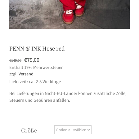
PENN & INK Hose red
Ursprünglicher
Aktueller
€
79,00
€
149,00
Enthält 19% Mehrwertsteuer
Preis
Preis
zzgl.
Versand
war:
ist:
Lieferzeit: ca. 2-3 Werktage
€149,00
€79,00.
Bei Lieferungen in Nicht-EU-Länder können zusätzliche Zölle,
Steuern und Gebühren anfallen.
Größe