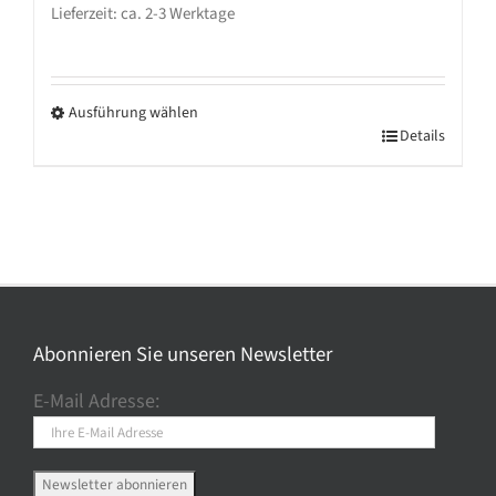
Lieferzeit: ca. 2-3 Werktage
Die
Optionen
können
auf
Ausführung wählen
Dieses
Details
der
Produkt
Produktseite
weist
gewählt
mehrere
werden
Varianten
auf.
Die
Optionen
Abonnieren Sie unseren Newsletter
können
E-Mail Adresse:
auf
der
Produktseite