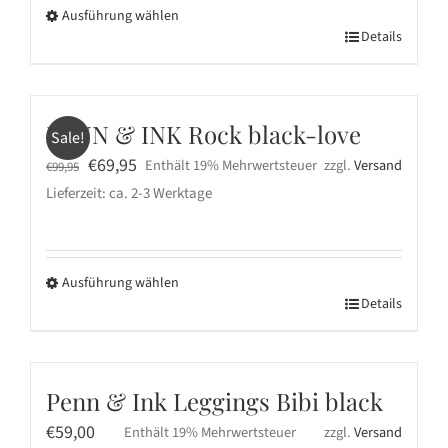
Ausführung wählen
Dieses
Details
Produkt
weist
mehrere
PENN & INK Rock black-love
Sale!
Varianten
Ursprünglicher
Aktueller
€
69,95
Enthält 19% Mehrwertsteuer
zzgl.
Versand
€
99,95
auf.
Preis
Preis
Lieferzeit: ca. 2-3 Werktage
Die
war:
ist:
Optionen
€99,95
€69,95.
können
auf
Ausführung wählen
Dieses
Details
der
Produkt
Produktseite
weist
gewählt
mehrere
werden
Penn & Ink Leggings Bibi black
Varianten
€
59,00
Enthält 19% Mehrwertsteuer
zzgl.
Versand
auf.