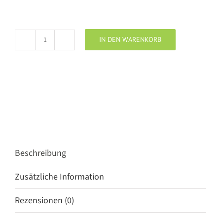
IN DEN WARENKORB
PENN
&
INK
Hose
red
Menge
Beschreibung
Zusätzliche Information
Rezensionen (0)